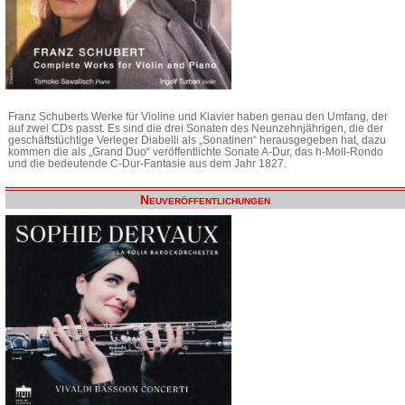
Franz Schuberts Werke für Violine und Klavier haben genau den Umfang, der
auf zwei CDs passt. Es sind die drei Sonaten des Neunzehnjährigen, die der
geschäftstüchtige Verleger Diabelli als „Sonatinen“ herausgegeben hat, dazu
kommen die als „Grand Duo“ veröffentlichte Sonate A-Dur, das h-Moll-Rondo
und die bedeutende C-Dur-Fantasie aus dem Jahr 1827.
Neuveröffentlichungen