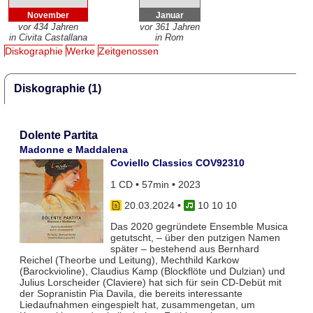
November
Januar
vor 434 Jahren
vor 361 Jahren
in Civita Castallana
in Rom
Diskographie
Werke
Zeitgenossen
Diskographie (1)
Dolente Partita
Madonne e Maddalena
Coviello Classics COV92310
1 CD • 57min • 2023
20.03.2024
•
10 10 10
Das 2020 gegründete Ensemble Musica
getutscht, – über den putzigen Namen
später – bestehend aus Bernhard
Reichel (Theorbe und Leitung), Mechthild Karkow
(Barockvioline), Claudius Kamp (Blockflöte und Dulzian) und
Julius Lorscheider (Claviere) hat sich für sein CD-Debüt mit
der Sopranistin Pia Davila, die bereits interessante
Liedaufnahmen eingespielt hat, zusammengetan, um