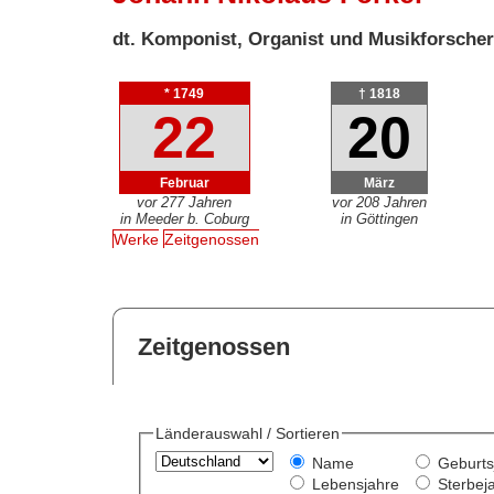
dt. Komponist, Organist und Musikforsche
* 1749
† 1818
22
20
Februar
März
vor 277 Jahren
vor 208 Jahren
in Meeder b. Coburg
in Göttingen
Werke
Zeitgenossen
Zeitgenossen
Länderauswahl / Sortieren
Name
Geburts
Lebensjahre
Sterbej