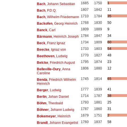
1685
1750
1
Bach
, Johann Sebastian
1807
1842
11
Bach
, P.D.Q.
1710
1784
35
Bach
, Wilhelm Friedemann
1768
1830
50
Backofen
, Georg Heinrich
1809
1889
9
Banck
, Carl
1784
1847
34
Bärmann
, Heinrich Joseph
1734
1809
60
Beck
, Franz Ignaz
1733
1803
54
Beecke
, Ignaz von
1770
1827
48
Beethoven
, Ludwig
1795
1874
23
Belcke
, Friedrich August
1806
1880
12
Belleville-Oury
, Anna
Caroline
1745
1814
65
Benda
, Friedrich Wilhelm
Heinrich
1777
1839
41
Berger
, Ludwig
1714
1787
38
Berlin
, Johan Daniel
1793
1881
25
Böhm
, Theobald
1787
1860
31
Böhner
, Johann Ludwig
1679
1751
2
Bokemeyer
, Heinrich
1760
1837
58
Brandl
, Johann Evangelist