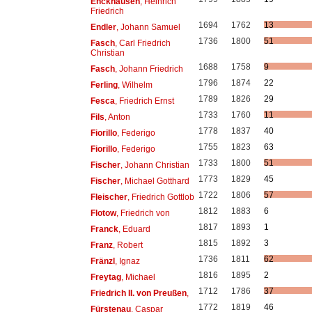
Enckhausen
, Heinrich
Friedrich
1694
1762
13
Endler
, Johann Samuel
1736
1800
51
Fasch
, Carl Friedrich
Christian
1688
1758
9
Fasch
, Johann Friedrich
1796
1874
22
Ferling
, Wilhelm
1789
1826
29
Fesca
, Friedrich Ernst
1733
1760
11
Fils
, Anton
1778
1837
40
Fiorillo
, Federigo
1755
1823
63
Fiorillo
, Federigo
1733
1800
51
Fischer
, Johann Christian
1773
1829
45
Fischer
, Michael Gotthard
1722
1806
57
Fleischer
, Friedrich Gottlob
1812
1883
6
Flotow
, Friedrich von
1817
1893
1
Franck
, Eduard
1815
1892
3
Franz
, Robert
1736
1811
62
Fränzl
, Ignaz
1816
1895
2
Freytag
, Michael
1712
1786
37
Friedrich II. von Preußen
,
1772
1819
46
Fürstenau
, Caspar