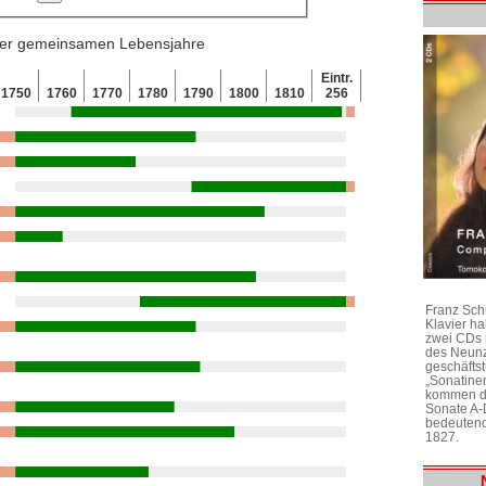
 der gemeinsamen Lebensjahre
Eintr.
1750
1760
1770
1780
1790
1800
1810
256
Franz Sch
Klavier h
zwei CDs 
des Neunz
geschäftst
„Sonatine
kommen di
Sonate A-
bedeutend
1827.