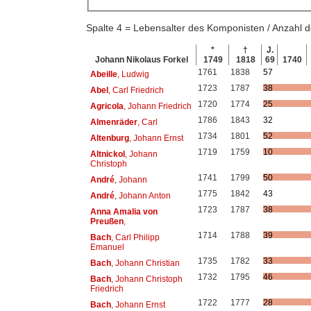
Spalte 4 = Lebensalter des Komponisten / Anzahl
*
†
J.
Johann Nikolaus Forkel
1749
1818
69
1740
1761
1838
57
Abeille
, Ludwig
1723
1787
38
Abel
, Carl Friedrich
1720
1774
25
Agricola
, Johann Friedrich
1786
1843
32
Almenräder
, Carl
1734
1801
52
Altenburg
, Johann Ernst
1719
1759
10
Altnickol
, Johann
Christoph
1741
1799
50
André
, Johann
1775
1842
43
André
, Johann Anton
1723
1787
38
Anna Amalia von
Preußen
,
1714
1788
39
Bach
, Carl Philipp
Emanuel
1735
1782
33
Bach
, Johann Christian
1732
1795
46
Bach
, Johann Christoph
Friedrich
1722
1777
28
Bach
, Johann Ernst