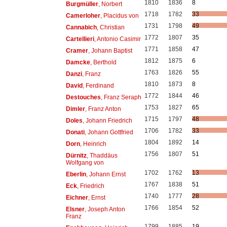
1810
1836
8
Burgmüller
, Norbert
1718
1782
33
Camerloher
, Placidus von
1731
1798
49
Cannabich
, Christian
1772
1807
35
Cartellieri
, Antonio Casimir
1771
1858
47
Cramer
, Johann Baptist
1812
1875
6
Damcke
, Berthold
1763
1826
55
Danzi
, Franz
1810
1873
8
David
, Ferdinand
1772
1844
46
Destouches
, Franz Seraph
1753
1827
65
Dimler
, Franz Anton
1715
1797
48
Doles
, Johann Friedrich
1706
1782
33
Donati
, Johann Gottfried
1804
1892
14
Dorn
, Heinrich
1756
1807
51
Dürnitz
, Thaddäus
Wolfgang von
1702
1762
13
Eberlin
, Johann Ernst
1767
1838
51
Eck
, Friedrich
1740
1777
28
Eichner
, Ernst
1766
1854
52
Elsner
, Joseph Anton
Franz
1799
1885
19