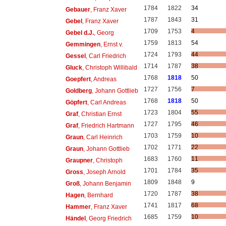
1784
1822
34
Gebauer
, Franz Xaver
1787
1843
31
Gebel
, Franz Xaver
1709
1753
4
Gebel d.J.
, Georg
1759
1813
54
Gemmingen
, Ernst v.
1724
1793
44
Gessel
, Carl Friedrich
1714
1787
38
Gluck
, Christoph Willibald
1768
1818
50
Goepfert
, Andreas
1727
1756
7
Goldberg
, Johann Gottlieb
1768
1818
50
Göpfert
, Carl Andreas
1723
1804
55
Graf
, Christian Ernst
1727
1795
46
Graf
, Friedrich Hartmann
1703
1759
10
Graun
, Carl Heinrich
1702
1771
22
Graun
, Johann Gottlieb
1683
1760
11
Graupner
, Christoph
1701
1784
35
Gross
, Joseph Arnold
1809
1848
9
Groß
, Johann Benjamin
1720
1787
38
Hagen
, Bernhard
1741
1817
68
Hammer
, Franz Xaver
1685
1759
10
Händel
, Georg Friedrich