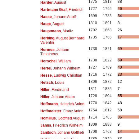
1775
1813
38
Harder
, August
1727
1795
46
Hartmann Graf
, Friedrich
1699
1783
34
Hasse
, Johann Adolf
1810
1891
8
Haupt
, August
1792
1868
26
Hauptmann
, Moritz
1735
1766
17
Herbing
, August Bernhard
Valentin
1738
1821
69
Hermes
, Johann
Timotheus
1738
1822
69
Herschel
, William
1727
1789
40
Hertel
, Johann Wilhelm
1716
1772
23
Hesse
, Ludwig Christian
1806
1872
12
Hetsch
, Louis
1811
1885
7
Hiller
, Ferdinand
1728
1804
55
Hiller
, Johann Adam
1770
1842
48
Hoffmann
, Heinrich Anton
1754
1812
58
Hoffmeister
, Franz Anton
1714
1785
36
Homilius
, Gottfried August
1809
1888
9
Jähns
, Friedrich Wilhelm
1708
1763
14
Janitsch
, Johann Gottlieb
1785
1849
33