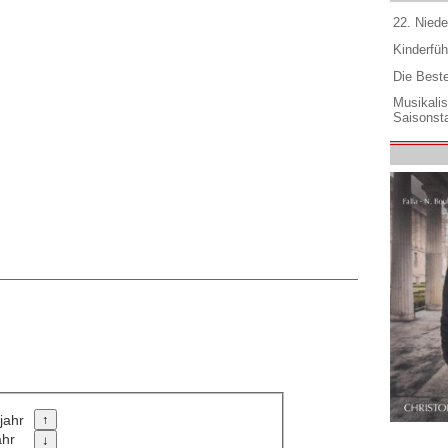
22. Niede
r
Kinderfüh
Die Best
Musikali
Saisonsta
jahr
ahr