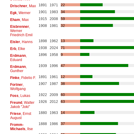
1891
1971
22
Drischner
, Max
1901
1983
34
Egk
, Werner
1915
2008
59
Eham
, Max
1908
1981
32
Eisbrenner
,
Werner
Friedrich Emil
1898
1962
13
Eisler
, Hanns
1938
2024
71
Erb
, Elke
1896
1958
9
Erdmann
,
Eduard
1939
1996
47
Erdmann
,
Gunther
1891
1961
12
Finke
, Fidelio F.
1907
1987
38
Fortner
,
Wolfgang
1922
2009
60
Foss
, Lukas
1926
2012
63
Freund
, Walter
Jakob "Joki"
1880
1963
14
Friese
, Ernst
August
1888
1986
37
Fromm-
Michaels
, Ilse