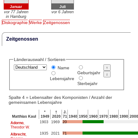
Januar
Juli
vor 77 Jahren
vor 6 Jahren
in Hamburg
Diskographie
Werke
Zeitgenossen
Zeitgenossen
Länderauswahl / Sortieren
Name
Geburtsjahr
Lebensjahre
Sterbejahr
Spalte 4 = Lebensalter des Komponisten / Anzahl der
gemeinsamen Lebensjahre
*
†
J.
Matthias Kaul
1949
2020
71
1940
1950
1960
1970
1980
1990
200
1903
1969
20
Adorno
,
Theodor W.
1935
2021
71
Albrecht
,