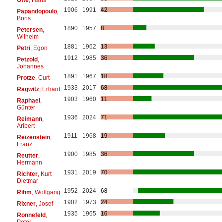
1906
1991
42
Papandopoulo
,
Boris
1890
1957
8
Petersen
,
Wilhelm
1881
1962
13
Petri
, Egon
1912
1985
36
Petzold
,
Johannes
1891
1967
18
Protze
, Curt
1933
2017
68
Ragwitz
, Erhard
1903
1960
11
Raphael
,
Günter
1936
2024
71
Reimann
,
Aribert
1911
1968
19
Reizenstein
,
Franz
1900
1985
36
Reutter
,
Hermann
1931
2019
70
Richter
, Kurt
Dietmar
1952
2024
68
Rihm
, Wolfgang
1902
1973
24
Rixner
, Josef
1935
1965
16
Ronnefeld
,
Peter