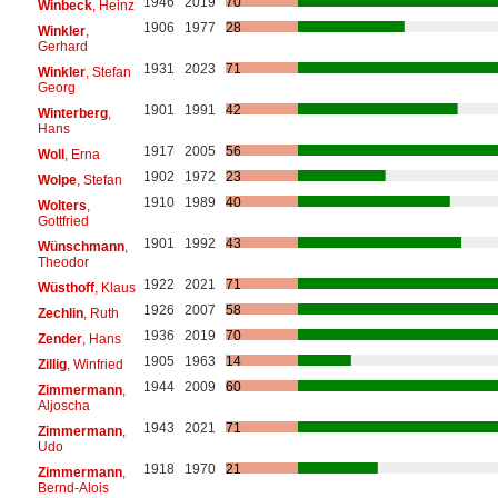
1946
2019
70
Winbeck
, Heinz
1906
1977
28
Winkler
,
Gerhard
1931
2023
71
Winkler
, Stefan
Georg
1901
1991
42
Winterberg
,
Hans
1917
2005
56
Woll
, Erna
1902
1972
23
Wolpe
, Stefan
1910
1989
40
Wolters
,
Gottfried
1901
1992
43
Wünschmann
,
Theodor
1922
2021
71
Wüsthoff
, Klaus
1926
2007
58
Zechlin
, Ruth
1936
2019
70
Zender
, Hans
1905
1963
14
Zillig
, Winfried
1944
2009
60
Zimmermann
,
Aljoscha
1943
2021
71
Zimmermann
,
Udo
1918
1970
21
Zimmermann
,
Bernd-Alois