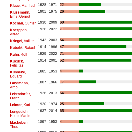
1928
1971
22
Kluge
, Manfred
1901
1975
26
Klussmann
,
Ernst Gernot
1930
2009
60
Kochan
, Günter
1926
2022
71
Koerppen
,
Alfred
1943
2003
54
Kriegel
, Volker
1914
1996
47
Kubelík
, Rafael
1929
2022
71
Kühn
, Rolf
1914
2001
52
Kukuck
,
Felicitas
1885
1953
4
Künneke
,
Eduard
1887
1966
17
Landmann
,
Arno
1928
2013
64
Lehrndorfer
,
Franz
1920
1974
25
Leimer
, Kurt
1937
2014
65
Longquich
,
Heinz Martin
1897
1953
4
Mackeben
,
Theo