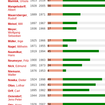
1923
2016
67
Mamlok
, Ursula
1928
2005
56
Mangelsdorff
,
Albert
1889
1971
22
Mauersberger
,
Rudolf
1897
1967
18
Meisel
, Will
1936
1966
17
Meyer
,
Wolfgang
Sebastian
1925
1966
17
Müller
, Inge
1871
1955
6
Nagel
, Wilhelm
1919
1994
45
Naumilkat
,
Hans
1900
1983
34
Neumeyer
, Fritz
1891
1973
24
Nick
, Edmund
1876
1953
4
Niemann
,
Walter
1924
1998
49
Nowka
, Dieter
1913
1990
41
Olias
, Lothar
1895
1982
33
Orff
, Carl
1944
2006
57
Ostendorf
,
Jens-Peter
1926
2007
58
Otte
, Hans