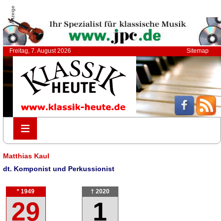
Anzeige
Freitag, 7. August 2026
Sitemap
≡
≡
Matthias Kaul
dt. Komponist und Perkussionist
* 1949
† 2020
29
1