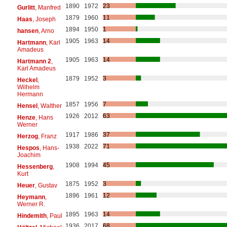
1890
1972
23
Gurlitt
, Manfred
1879
1960
11
Haas
, Joseph
1894
1950
1
hansen
, Arno
1905
1963
14
Hartmann
, Karl
Amadeus
1905
1963
14
Hartmann 2
,
Karl Amadeus
1879
1952
3
Heckel
,
Wilhelm
Hermann
1857
1956
7
Hensel
, Walther
1926
2012
63
Henze
, Hans
Werner
1917
1986
37
Herzog
, Franz
1938
2022
71
Hespos
, Hans-
Joachim
1908
1994
45
Hessenberg
,
Kurt
1875
1952
3
Heuer
, Gustav
1896
1961
12
Heymann
,
Werner R.
1895
1963
14
Hindemith
, Paul
1936
2017
68