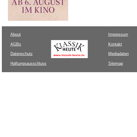
About
Impressum
AGBs
Kontakt
Datenschutz
Mediadaten
Haftungsausschluss
Sitemap