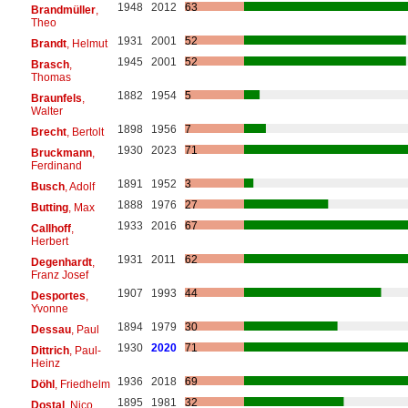
1948
2012
63
Brandmüller
,
Theo
1931
2001
52
Brandt
, Helmut
1945
2001
52
Brasch
,
Thomas
1882
1954
5
Braunfels
,
Walter
1898
1956
7
Brecht
, Bertolt
1930
2023
71
Bruckmann
,
Ferdinand
1891
1952
3
Busch
, Adolf
1888
1976
27
Butting
, Max
1933
2016
67
Callhoff
,
Herbert
1931
2011
62
Degenhardt
,
Franz Josef
1907
1993
44
Desportes
,
Yvonne
1894
1979
30
Dessau
, Paul
1930
2020
71
Dittrich
, Paul-
Heinz
1936
2018
69
Döhl
, Friedhelm
1895
1981
32
Dostal
, Nico