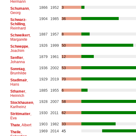
Hermann
1866
1952
3
Schumann
,
Georg
1904
1985
36
Schwarz-
Schilling
,
Reinhard
1887
1957
8
Schweikert
,
Margarete
1926
1999
50
Schweppe
,
Joachim
1879
1961
12
Senfter
,
Johanna
1936
2002
53
Sonntag
,
Brunhilde
1929
2019
70
Stadlmair
,
Hans
1885
1955
6
Sthamer
,
Heinrich
1928
2007
58
Stockhausen
,
Karlheinz
1930
2011
62
Strittmatter
,
Eva
1903
1982
33
Thate
, Albert
1969
2014
45
Theile
,