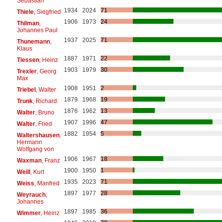
Sebastian
1934
2024
71
Thiele
, Siegfried
1906
1973
24
Thilman
,
Johannes Paul
1937
2025
71
Thunemann
,
Klaus
1887
1971
22
Tiessen
, Heinz
1903
1979
30
Trexler
, Georg
Max
1908
1951
2
Triebel
, Walter
1879
1968
19
Trunk
, Richard
1876
1962
13
Walter
, Bruno
1907
1996
47
Walter
, Fried
1882
1954
5
Waltershausen
,
Hermann
Wolfgang von
1906
1967
18
Waxman
, Franz
1900
1950
1
Weill
, Kurt
1935
2023
71
Weiss
, Manfred
1897
1977
28
Weyrauch
,
Johannes
1897
1985
36
Wimmer
, Heinz