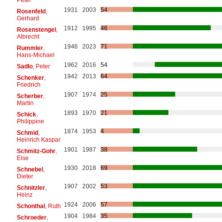
1931
2003
54
Rosenfeld
,
Gerhard
1912
1995
46
Rosenstengel
,
Albrecht
1946
2023
71
Rummler
,
Hans-Michael
1962
2016
54
Sadlo
, Peter
1942
2013
64
Schenker
,
Friedrich
1907
1974
25
Scherber
,
Martin
1893
1970
21
Schick
,
Philippine
1874
1953
4
Schmid
,
Heinrich Kaspar
1901
1987
38
Schmitz-Gohr
,
Else
1930
2018
69
Schnebel
,
Dieter
1907
2002
53
Schnitzler
,
Heinz
1924
2006
57
Schonthal
, Ruth
1904
1984
35
Schroeder
,