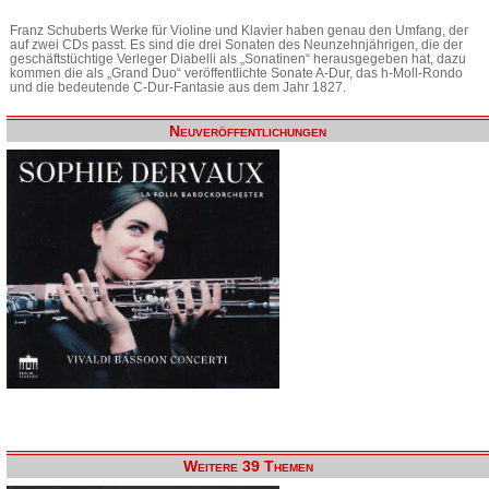
Franz Schuberts Werke für Violine und Klavier haben genau den Umfang, der
auf zwei CDs passt. Es sind die drei Sonaten des Neunzehnjährigen, die der
geschäftstüchtige Verleger Diabelli als „Sonatinen“ herausgegeben hat, dazu
kommen die als „Grand Duo“ veröffentlichte Sonate A-Dur, das h-Moll-Rondo
und die bedeutende C-Dur-Fantasie aus dem Jahr 1827.
Neuveröffentlichungen
Weitere 39 Themen