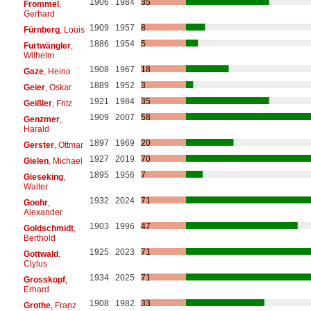
1906
1984
35
Frommel
,
Gerhard
1909
1957
8
Fürnberg
, Louis
1886
1954
5
Furtwängler
,
Wilhelm
1908
1967
18
Gaze
, Heino
1889
1952
3
Geier
, Oskar
1921
1984
35
Geißler
, Fritz
1909
2007
58
Genzmer
,
Harald
1897
1969
20
Gerster
, Ottmar
1927
2019
70
Gielen
, Michael
1895
1956
7
Gieseking
,
Walter
1932
2024
71
Goehr
,
Alexander
1903
1996
47
Goldschmidt
,
Berthold
1925
2023
71
Gottwald
,
Clytus
1934
2025
71
Grosskopf
,
Erhard
1908
1982
33
Grothe
, Franz