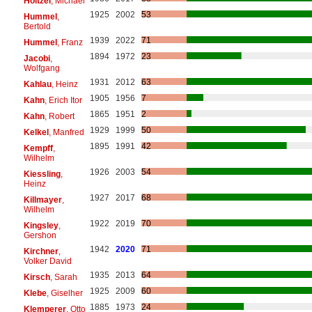
Höltzel
, Michael
1925
2002
53
Hummel
,
Bertold
1939
2022
71
Hummel
, Franz
1894
1972
23
Jacobi
,
Wolfgang
1931
2012
63
Kahlau
, Heinz
1905
1956
7
Kahn
, Erich Itor
1865
1951
2
Kahn
, Robert
1929
1999
50
Kelkel
, Manfred
1895
1991
42
Kempff
,
Wilhelm
1926
2003
54
Kiessling
,
Heinz
1927
2017
68
Killmayer
,
Wilhelm
1922
2019
70
Kingsley
,
Gershon
1942
2020
71
Kirchner
,
Volker David
1935
2013
64
Kirsch
, Sarah
1925
2009
60
Klebe
, Giselher
1885
1973
24
Klemperer
, Otto