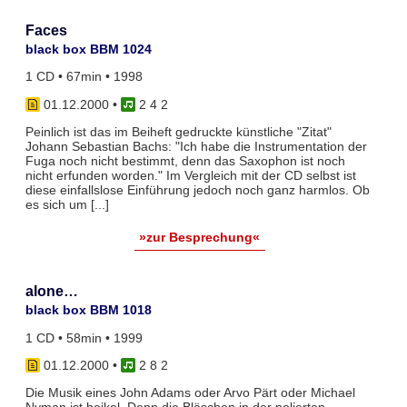
Faces
black box BBM 1024
1 CD • 67min • 1998
01.12.2000
•
2 4 2
Peinlich ist das im Beiheft gedruckte künstliche "Zitat"
Johann Sebastian Bachs: "Ich habe die Instrumentation der
Fuga noch nicht bestimmt, denn das Saxophon ist noch
nicht erfunden worden." Im Vergleich mit der CD selbst ist
diese einfallslose Einführung jedoch noch ganz harmlos. Ob
es sich um [...]
»zur Besprechung«
alone…
black box BBM 1018
1 CD • 58min • 1999
01.12.2000
•
2 8 2
Die Musik eines John Adams oder Arvo Pärt oder Michael