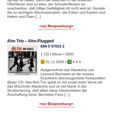
Nyman ist heikel. Denn die Bläschen in der polierten
Oberfläche sind so klein, die Schusterflecken so
unscheinbar, daß billige Gefälligkeit oft nicht weit ist. Gerade
die so wichtigen Wermutstropfen, die Ecken und Kanten und
Haken und Ösen [...]
»zur Besprechung«
Ahn Trio – Ahn-Plugged
EMI 5 57022 2
1 CD • 59min • 2000
01.11.2000
•
4 6 4
Ausgerechnet das Klaviertrio von
Leonard Bernstein ist die meines
Erachtens überzeugendste Komposition
dieser CD. Das Ahn-Trio spielt es mit soviel mehr Verve als
das Münchner Klaviertrio und so viel klarer in der
Strukturierung, daß allein diese Interpretation die
Anschaffung lohnt. Bernstein-Fans [...]
»zur Besprechung«