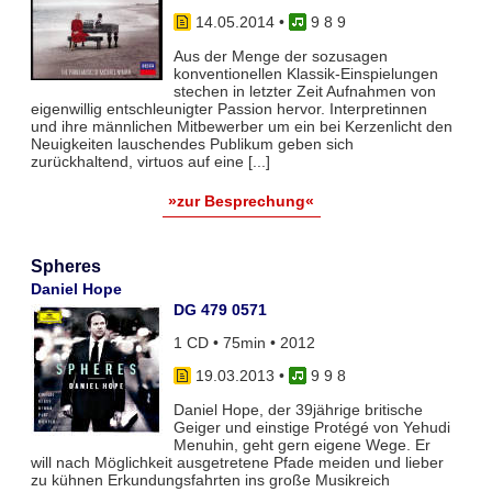
14.05.2014
•
9 8 9
Aus der Menge der sozusagen
konventionellen Klassik-Einspielungen
stechen in letzter Zeit Aufnahmen von
eigenwillig entschleunigter Passion hervor. Interpretinnen
und ihre männlichen Mitbewerber um ein bei Kerzenlicht den
Neuigkeiten lauschendes Publikum geben sich
zurückhaltend, virtuos auf eine [...]
»zur Besprechung«
Spheres
Daniel Hope
DG 479 0571
1 CD • 75min • 2012
19.03.2013
•
9 9 8
Daniel Hope, der 39jährige britische
Geiger und einstige Protégé von Yehudi
Menuhin, geht gern eigene Wege. Er
will nach Möglichkeit ausgetretene Pfade meiden und lieber
zu kühnen Erkundungsfahrten ins große Musikreich