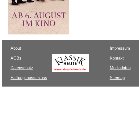
About
Impressum
AGBs
Kontakt
Datenschutz
Mediadaten
Haftungsausschluss
Sitemap