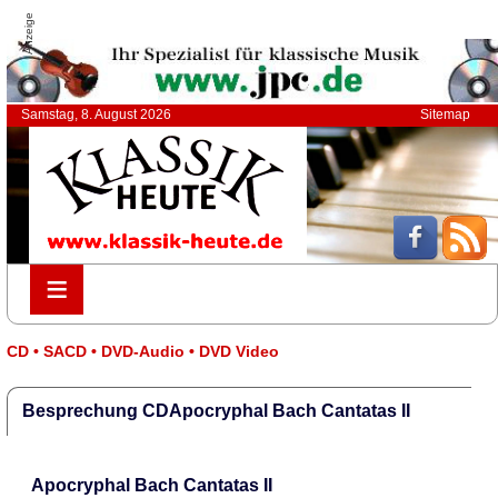
Anzeige
Samstag, 8. August 2026
Sitemap
≡
≡
CD • SACD • DVD-Audio • DVD Video
Besprechung CDApocryphal Bach Cantatas II
Apocryphal Bach Cantatas II