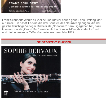
Franz Schuberts Werke für Violine und Klavier haben genau den Umfang, der
auf zwei CDs passt. Es sind die drei Sonaten des Neunzehnjährigen, die der
geschäftstüchtige Verleger Diabelli als „Sonatinen“ herausgegeben hat, dazu
kommen die als „Grand Duo“ veröffentlichte Sonate A-Dur, das h-Moll-Rondo
und die bedeutende C-Dur-Fantasie aus dem Jahr 1827.
Neuveröffentlichungen