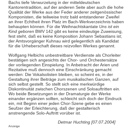
Bachs tiefe Verwurzelung in der mitteldeutschen
Kantorentradition, auf der anderen Seite aber auch die hohe
Qualität der Werke aus der Feder anderer zeitgenössischer
Komponisten, die teilweise trotz bald entstandener Zweifel
an ihrer Echtheit ihren Platz im Bach-Werkverzeichnis haben
behaupten können. Für die Weihnachtskantate
Uns ist ein
Kind geboren
BWV 142 gibt es keine eindeutige Zuweisung,
fest steht, daß es keine Komposition Johann Sebastians ist;
der Amtsvorgänger Kuhnau wird gelegentlich als Kandidat
für die Urheberschaft dieses reizvollen Werkes genannt.
Wolfgang Helbichs unbestreitbare Verdienste als Chorleiter
bestätigen sich angesichts der Chor- und Orchestersätze
der vorliegenden Einspielung. In Anbetracht der Arien und
Rezitative muß dennoch eine Einschränkung gemacht
werden: Die Vokalsolisten bleiben, so scheint es, in der
Gestaltung ihrer Beiträge zum musikalischen Ganzen, auf
sich selbst gestellt. So stellt sich eine merkwürdige
Diskontinuität zwischen Chorszenen und Soloauftritten ein.
Wo beide Besetzungen in der Dramaturgie der Werke
einander ergänzen sollten, schleicht sich doch der Eindruck
ein, mit Beginn einer jeden Chor-Szene gebe es einen
Seufzer der Erleichterung, daß der gestalterisch
anstrengende Solo-Auftritt vorüber ist.
Detmar Huchting [07.07.2004]
Anzeige