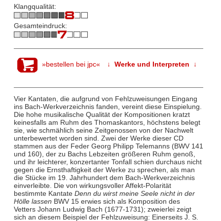
Klangqualität:
Gesamteindruck:
»bestellen bei jpc«
↓ Werke und Interpreten ↓
Vier Kantaten, die aufgrund von Fehlzuweisungen Eingang
ins Bach-Werkverzeichnis fanden, vereint diese Einspielung.
Die hohe musikalische Qualität der Kompositionen kratzt
keinesfalls am Ruhm des Thomaskantors, höchstens belegt
sie, wie schmählich seine Zeitgenossen von der Nachwelt
unterbewertet worden sind. Zwei der Werke dieser CD
stammen aus der Feder Georg Philipp Telemanns (BWV 141
und 160), der zu Bachs Lebzeiten größeren Ruhm genoß,
und ihr leichterer, konzertanter Tonfall schien durchaus nicht
gegen die Ernsthaftigkeit der Werke zu sprechen, als man
die Stücke im 19. Jahrhundert dem Bach-Werkverzeichnis
einverleibte. Die von wirkungsvoller Affekt-Polarität
bestimmte Kantate
Denn du wirst meine Seele nicht in der
Hölle lassen
BWV 15 erwies sich als Komposition des
Vetters Johann Ludwig Bach (1677-1731); zweierlei zeigt
sich an diesem Beispiel der Fehlzuweisung: Einerseits J. S.