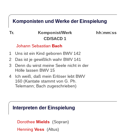
Komponisten und Werke der Einspielung
Tr.
Komponist/Werk
hh:mm:ss
CD/SACD 1
Johann Sebastian
Bach
1
Uns ist ein Kind geboren BWV 142
2
Das ist je gewißlich wahr BWV 141
3
Denn du wirst meine Seele nicht in der
Hölle lassen BWV 15
4
Ich weiß, daß mein Erlöser lebt BWV
160 (Kantate stammt von G. Ph.
Telemann; Bach zugeschrieben)
Interpreten der Einspielung
Dorothee
Mields
(Sopran)
Henning
Voss
(Altus)