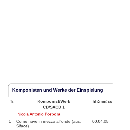
Komponisten und Werke der Einspielung
Tr.
Komponist/Werk
hh:mm:ss
CD/SACD 1
Nicola Antonio
Porpora
1
Come nave in mezzo all'onde (aus:
00:04:05
Siface)