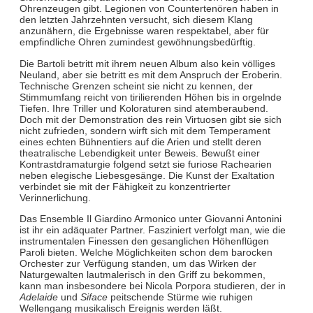
Ohrenzeugen gibt. Legionen von Countertenören haben in
den letzten Jahrzehnten versucht, sich diesem Klang
anzunähern, die Ergebnisse waren respektabel, aber für
empfindliche Ohren zumindest gewöhnungsbedürftig.
Die Bartoli betritt mit ihrem neuen Album also kein völliges
Neuland, aber sie betritt es mit dem Anspruch der Eroberin.
Technische Grenzen scheint sie nicht zu kennen, der
Stimmumfang reicht von tirilierenden Höhen bis in orgelnde
Tiefen. Ihre Triller und Koloraturen sind atemberaubend.
Doch mit der Demonstration des rein Virtuosen gibt sie sich
nicht zufrieden, sondern wirft sich mit dem Temperament
eines echten Bühnentiers auf die Arien und stellt deren
theatralische Lebendigkeit unter Beweis. Bewußt einer
Kontrastdramaturgie folgend setzt sie furiose Rachearien
neben elegische Liebesgesänge. Die Kunst der Exaltation
verbindet sie mit der Fähigkeit zu konzentrierter
Verinnerlichung.
Das Ensemble Il Giardino Armonico unter Giovanni Antonini
ist ihr ein adäquater Partner. Fasziniert verfolgt man, wie die
instrumentalen Finessen den gesanglichen Höhenflügen
Paroli bieten. Welche Möglichkeiten schon dem barocken
Orchester zur Verfügung standen, um das Wirken der
Naturgewalten lautmalerisch in den Griff zu bekommen,
kann man insbesondere bei Nicola Porpora studieren, der in
Adelaide
und
Siface
peitschende Stürme wie ruhigen
Wellengang musikalisch Ereignis werden läßt.