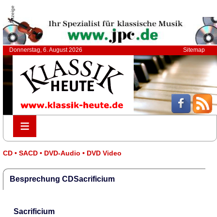
Anzeige
Donnerstag, 6. August 2026
Sitemap
≡
≡
CD • SACD • DVD-Audio • DVD Video
Besprechung CDSacrificium
Sacrificium