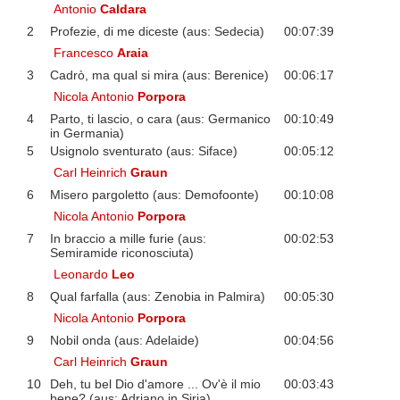
Antonio
Caldara
2
Profezie, di me diceste (aus: Sedecia)
00:07:39
Francesco
Araia
3
Cadrò, ma qual si mira (aus: Berenice)
00:06:17
Nicola Antonio
Porpora
4
Parto, ti lascio, o cara (aus: Germanico
00:10:49
in Germania)
5
Usignolo sventurato (aus: Siface)
00:05:12
Carl Heinrich
Graun
6
Misero pargoletto (aus: Demofoonte)
00:10:08
Nicola Antonio
Porpora
7
In braccio a mille furie (aus:
00:02:53
Semiramide riconosciuta)
Leonardo
Leo
8
Qual farfalla (aus: Zenobia in Palmira)
00:05:30
Nicola Antonio
Porpora
9
Nobil onda (aus: Adelaide)
00:04:56
Carl Heinrich
Graun
10
Deh, tu bel Dio d'amore ... Ov'è il mio
00:03:43
bene? (aus: Adriano in Siria)