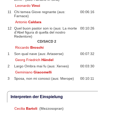
Leonardo
Vinci
11
Chi temea Giove regnante (aus:
00:06:16
Farnace)
Antonio
Caldara
12
Quel buon pastor son io (aus: La morte
00:10:26
d'Abel figura di quella del nostro
Redentore)
CD/SACD 2
Riccardo
Broschi
1
Son qual nave (aus: Artaserse)
00:07:32
Georg Friedrich
Händel
2
Largo Ombra mai fu (aus: Xerxes)
00:03:30
Geminiano
Giacomelli
3
Sposa, non mi conosci (aus: Merope)
00:10:11
Interpreten der Einspielung
Cecilia
Bartoli
(Mezzosopran)