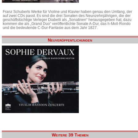
Franz Schuberts Werke für Violine und Klavier haben genau den Umfang, der
auf zwei CDs passt. Es sind die drei Sonaten des Neunzehnjährigen, die der
geschäftstüchtige Verleger Diabelli als „Sonatinen“ herausgegeben hat, dazu
kommen die als „Grand Duo“ veröffentlichte Sonate A-Dur, das h-Moll-Rondo
und die bedeutende C-Dur-Fantasie aus dem Jahr 1827.
Neuveröffentlichungen
Weitere 39 Themen