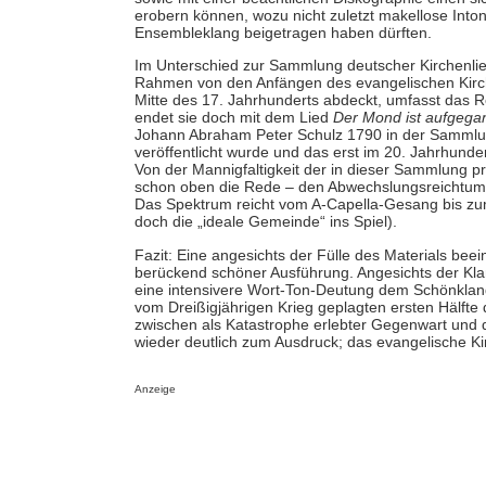
erobern können, wozu nicht zuletzt makellose Into
Ensembleklang beigetragen haben dürften.
Im Unterschied zur Sammlung deutscher Kirchenlie
Rahmen von den Anfängen des evangelischen Kirche
Mitte des 17. Jahrhunderts abdeckt, umfasst das R
endet sie doch mit dem Lied
Der Mond ist aufgega
Johann Abraham Peter Schulz 1790 in der Samml
veröffentlicht wurde und das erst im 20. Jahrhund
Von der Mannigfaltigkeit der in dieser Sammlung p
schon oben die Rede – den Abwechslungsreichtum st
Das Spektrum reicht vom A-Capella-Gesang bis zu
doch die „ideale Gemeinde“ ins Spiel).
Fazit: Eine angesichts der Fülle des Materials bee
berückend schöner Ausführung. Angesichts der Klan
eine intensivere Wort-Ton-Deutung dem Schönklan
vom Dreißigjährigen Krieg geplagten ersten Hälfte
zwischen als Katastrophe erlebter Gegenwart und
wieder deutlich zum Ausdruck; das evangelische Kir
Anzeige