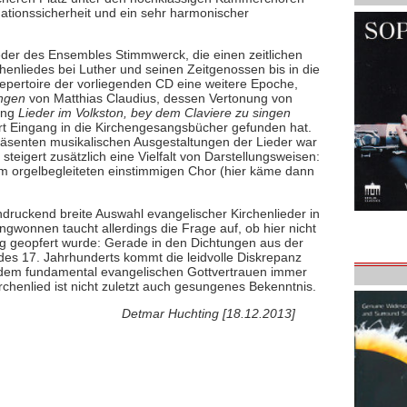
nationssicherheit und ein sehr harmonischer
der des Ensembles Stimmwerck, die einen zeitlichen
nliedes bei Luther und seinen Zeitgenossen bis in die
epertoire der vorliegenden CD eine weitere Epoche,
ngen
von Matthias Claudius, dessen Vertonung von
ung
Lieder im Volkston, bey dem Claviere zu singen
ert Eingang in die Kirchengesangsbücher gefunden hat.
räsenten musikalischen Ausgestaltungen der Lieder war
eigert zusätzlich eine Vielfalt von Darstellungsweisen:
m orgelbegleiteten einstimmigen Chor (hier käme dann
indruckend breite Auswahl evangelischer Kirchenlieder in
gwonnen taucht allerdings die Frage auf, ob hier nicht
g geopfert wurde: Gerade in den Dichtungen aus der
 des 17. Jahrhunderts kommt die leidvolle Diskrepanz
 dem fundamental evangelischen Gottvertrauen immer
chenlied ist nicht zuletzt auch gesungenes Bekenntnis.
Detmar Huchting [18.12.2013]