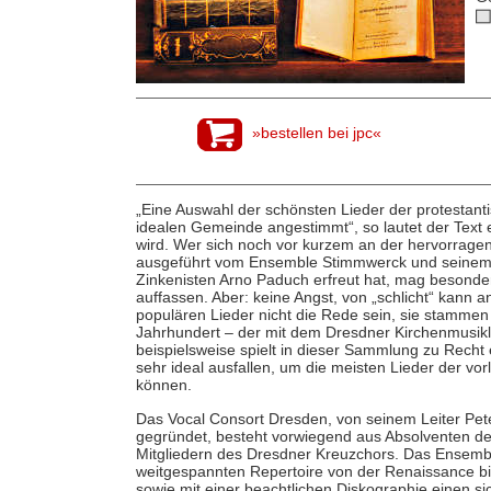
»bestellen bei jpc«
„Eine Auswahl der schönsten Lieder der protestanti
idealen Gemeinde angestimmt“, so lautet der Text
wird. Wer sich noch vor kurzem an der hervorragen
ausgeführt vom Ensemble Stimmwerck und seinem 
Zinkenisten Arno Paduch erfreut hat, mag besonder
auffassen. Aber: keine Angst, von „schlicht“ kann a
populären Lieder nicht die Rede sein, sie stammen 
Jahrhundert – der mit dem Dresdner Kirchenmusi
beispielsweise spielt in dieser Sammlung zu Rech
sehr ideal ausfallen, um die meisten Lieder der v
können.
Das Vocal Consort Dresden, von seinem Leiter Pete
gegründet, besteht vorwiegend aus Absolventen d
Mitgliedern des Dresdner Kreuzchors. Das Ensembl
weitgespannten Repertoire von der Renaissance bis
sowie mit einer beachtlichen Diskographie einen 