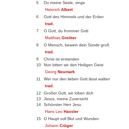
5
Du meine Seele, singe
Heinrich
Albert
6
Gott des Himmels und der Erden
trad.
7
O Gott, du frommer Gott
Matthias
Greitter
8
O Mensch, bewein dein Sünde groß
trad.
9
Christ ist erstanden
10
Nun bitten wir den Heiligen Geist
Georg
Neumark
11
Wer nur den lieben Gott lässt walten
trad.
12
Großer Gott, wir loben dich
13
Jesus, meine Zuversicht
14
Schönster Herr Jesu
Hans Leo
Hassler
15
O Haupt voll Blut und Wunden
Johann
Crüger