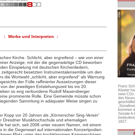
↓ Werke und Interpreten ↓
schen Kirche. Schlicht, aber ergreifend – wie von einer
 einer Anzeige, mit der die gegenwärtige CD beworben
den Einspielung mit deutschen Kirchenliedern,
zeitgerecht besetzten Instrumentalensemble um den
s die Wortwahl „schlicht, aber ergreifend“ als Warnung
ngesichts der Fülle raffinierter Aussetzungen dieser
Franz Sch
von der jeweiligen Entstehungszeit bis ins 20.
Klavier h
kleben so eng verbundene Rudolf Mauersberger
zwei CDs 
t eine prominente Rolle. Eine Gemeinde müsste schon
des Neunz
orliegenden Sammlung in adäquater Weise singen zu
geschäftst
„Sonatine
kommen di
Sonate A-
r Kopp vor 20 Jahren als „Körnerscher Sing-Verein“
bedeutend
er Dresdner Musikhochschule und ehemaligen
1827.
e hat sich, seit 2008 unter neuem Namen, mit einem
 in die Gegenwart auf internationalen Konzertpodien
sicheren Platz unter den hochklassigen Kammerchören