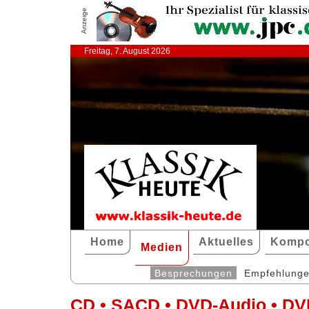
Anzeige
Freitag, 7. August 2026
Home
Aktuelles
Kompo
Medien
Besprechungen
Empfehlung
CD • SACD • DVD-Audio • DV