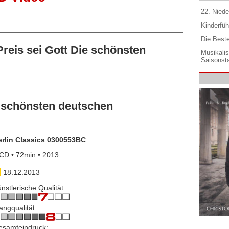
22. Niede
Kinderfüh
Die Best
eis sei Gott Die schönsten
Musikali
Saisonsta
e schönsten deutschen
erlin Classics 0300553BC
CD • 72min • 2013
18.12.2013
nstlerische Qualität:
angqualität:
esamteindruck: