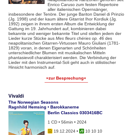
Enrico Caruso zum festen Repertoire
aller italienischen Opernsänger,
insbesondere der Tenöre. Der junge Bariton Daniel di Prinzio
(Jg. 1998) und der kaum ältere Gitarrist Ihor Kordiuk (Jg.
1992) zeigen in ihrem ersten Album die Entwicklung der
Gattung im 19. Jahrhundert auf, kombinieren dabei
bekannte und weniger bekannte Titel und stellen jedem der
Lieder kurze Stücke aus
Mes fleurs chéries op. 46
des
neapolitanischen Gitarren-Virtuosen Mauro Giuliani (1781-
1829) voran, in denen Eigenarten und Schönheiten
unterschiedlicher Blumen mit musikalischen Mitteln
phantasievoll charakterisiert werden. Die Verbindung der
Lieder mit den Instrumental-Soli geht auch in stilistischer
Hinsicht harmonisch auf.
»zur Besprechung«
Vivaldi
The Norwegian Seasons
Ragnhild Hemsing • Barokkanerne
Berlin Classics 0303416BC
1 CD • 56min • 2024
19.12.2024
•
10 10 10