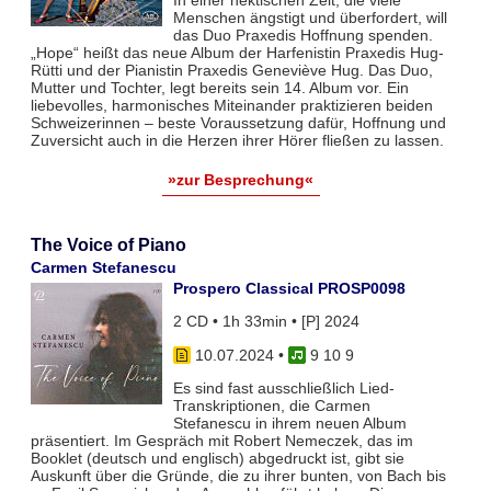
In einer hektischen Zeit, die viele
Menschen ängstigt und überfordert, will
das Duo Praxedis Hoffnung spenden.
„Hope“ heißt das neue Album der Harfenistin Praxedis Hug-
Rütti und der Pianistin Praxedis Geneviève Hug. Das Duo,
Mutter und Tochter, legt bereits sein 14. Album vor. Ein
liebevolles, harmonisches Miteinander praktizieren beiden
Schweizerinnen – beste Voraussetzung dafür, Hoffnung und
Zuversicht auch in die Herzen ihrer Hörer fließen zu lassen.
»zur Besprechung«
The Voice of Piano
Carmen Stefanescu
Prospero Classical PROSP0098
2 CD • 1h 33min • [P] 2024
10.07.2024
•
9 10 9
Es sind fast ausschließlich Lied-
Transkriptionen, die Carmen
Stefanescu in ihrem neuen Album
präsentiert. Im Gespräch mit Robert Nemeczek, das im
Booklet (deutsch und englisch) abgedruckt ist, gibt sie
Auskunft über die Gründe, die zu ihrer bunten, von Bach bis