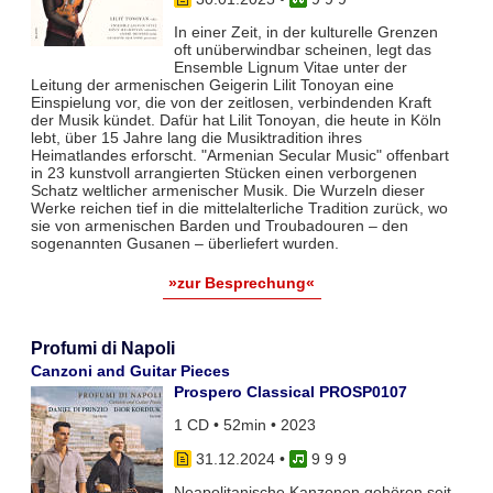
In einer Zeit, in der kulturelle Grenzen
oft unüberwindbar scheinen, legt das
Ensemble Lignum Vitae unter der
Leitung der armenischen Geigerin Lilit Tonoyan eine
Einspielung vor, die von der zeitlosen, verbindenden Kraft
der Musik kündet. Dafür hat Lilit Tonoyan, die heute in Köln
lebt, über 15 Jahre lang die Musiktradition ihres
Heimatlandes erforscht. "Armenian Secular Music" offenbart
in 23 kunstvoll arrangierten Stücken einen verborgenen
Schatz weltlicher armenischer Musik. Die Wurzeln dieser
Werke reichen tief in die mittelalterliche Tradition zurück, wo
sie von armenischen Barden und Troubadouren – den
sogenannten Gusanen – überliefert wurden.
»zur Besprechung«
Profumi di Napoli
Canzoni and Guitar Pieces
Prospero Classical PROSP0107
1 CD • 52min • 2023
31.12.2024
•
9 9 9
Neapolitanische Kanzonen gehören seit