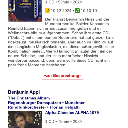
1 CD • 53min • 2024
10.12.2024
•
10 10 10
Der Pianist Benyamin Nuss und der
Mundharmonika-Spieler Konstantin
Reinfeld haben sich erneut zusammengetan und ein
Weihnachts-Album aufgenommen. Schon ihre erste CD
("Debut") mit einem bunten Repertoire hat auf ganzer Linie
überzeugt, musikalisch ohnehin, aber auch im Hinblick auf
die klanglichen Möglichkeiten, die diese außergewöhnliche
Kombination bietet. „Merry Harmonica“ lautet der Titel der
neuen Scheibe, und der ist in mehrfacher Hinsicht
wunderbar passend, denn wem sollte diese CD nicht ein
paar frohe Momente bescheren.
»zur Besprechung«
Benjamin Appl
The Christmas Album
Regensburger Domspatzen • Münchner
Rundfunkorchester • Florian Helgath
Alpha Classics ALPHA 1079
1 CD • 75min • 2024