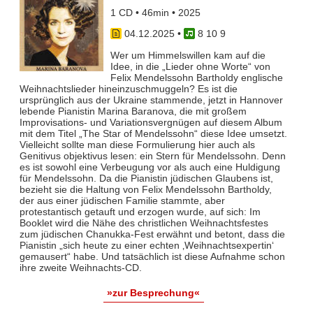
1 CD • 46min • 2025
04.12.2025
•
8 10 9
Wer um Himmelswillen kam auf die
Idee, in die „Lieder ohne Worte“ von
Felix Mendelssohn Bartholdy englische
Weihnachtslieder hineinzuschmuggeln? Es ist die
ursprünglich aus der Ukraine stammende, jetzt in Hannover
lebende Pianistin Marina Baranova, die mit großem
Improvisations- und Variationsvergnügen auf diesem Album
mit dem Titel „The Star of Mendelssohn“ diese Idee umsetzt.
Vielleicht sollte man diese Formulierung hier auch als
Genitivus objektivus lesen: ein Stern für Mendelssohn. Denn
es ist sowohl eine Verbeugung vor als auch eine Huldigung
für Mendelssohn. Da die Pianistin jüdischen Glaubens ist,
bezieht sie die Haltung von Felix Mendelssohn Bartholdy,
der aus einer jüdischen Familie stammte, aber
protestantisch getauft und erzogen wurde, auf sich: Im
Booklet wird die Nähe des christlichen Weihnachtsfestes
zum jüdischen Chanukka-Fest erwähnt und betont, dass die
Pianistin „sich heute zu einer echten ‚Weihnachtsexpertin‘
gemausert“ habe. Und tatsächlich ist diese Aufnahme schon
ihre zweite Weihnachts-CD.
»zur Besprechung«