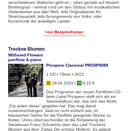
verschiedenen Stationen geht es – eben gerade auf diesem
Breitengrad – einmal rund um den Globus mit musikalischen
Visitenkarten aus aller Welt, teils Originalwerke für
Streichquartett, teils Arrangements von Volks- oder
Kunstmusik der jeweiligen Länder.
»zur Besprechung«
Trockne Blumen
Withered Flowers
panflute & piano
Prospero Classical PROSP0089
1 CD • 73min • 2022
28.04.2024
•
9 10 9
Das Programm der neuen Panflöten-CD
beim Label Prospero stellt sich als ein
Sammelalbum dar, das sich das Motto
„Für jeden etwas“ gegeben hat. Das mag damit
zusammenhängen, dass es nicht einfach war, im
klassischen Sektor für die Panflöte geeignete Stücke zu
finden. Umso überraschender ist die Einspielung der
Variationen Franz Schuberts über das Lied
Trockene
Blumen
aus dem Zyklus
Die schöne Müllerin
. Es gelingt