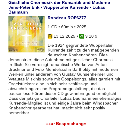
Geistliche Chormusik der Romantik und Moderne
Jens-Peter Enk • Wuppertaler Kurrende • Lukas
Baumann
Rondeau ROP6277
1 CD • 60min • 2025
13.12.2025
•
9 10 9
Die 1924 gegründete Wuppertaler
Kurrende zählt zu den maßgebenden
deutschen Knabenchören. Dies
demonstriert diese Aufnahme mit geistlicher Chormusik
trefflich. Sie vereinigt romantische Werke von Anton
Bruckner und Felix Mendelssohn Bartholdy mit modernen
Werken unter anderem von Gustav Gunsenheimer und
Vytautas Miškinis sowie mit Gospelsongs, alles garniert mit
Orgelstücken: eine in sich sehr schlüssige und
abwechslungsreiche Programmgestaltung, die das
pausenlose Hören dieser CD gewinnbringend ermöglicht.
Dass der jetzige Chorleiter Lukas Baumann ein ehemaliges
Kurrende-Mitglied ist und einige Jahre beim Windsbacher
Knabenchor gearbeitet hat, macht sich sehr positiv
bemerkbar.
»zur Besprechung«