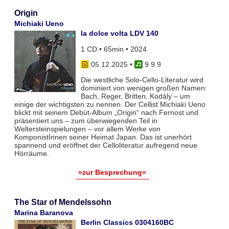
Origin
Michiaki Ueno
la dolce volta LDV 140
1 CD • 65min • 2024
05.12.2025
•
9 9 9
Die westliche Solo-Cello-Literatur wird
dominiert von wenigen großen Namen:
Bach, Reger, Britten, Kodály – um
einige der wichtigsten zu nennen. Der Cellist Michiaki Ueno
blickt mit seinem Debüt-Album „Origin“ nach Fernost und
präsentiert uns – zum überwiegenden Teil in
Weltersteinspielungen – vor allem Werke von
KomponistInnen seiner Heimat Japan. Das ist unerhört
spannend und eröffnet der Celloliteratur aufregend neue
Hörräume.
»zur Besprechung«
The Star of Mendelssohn
Marina Baranova
Berlin Classics 0304160BC