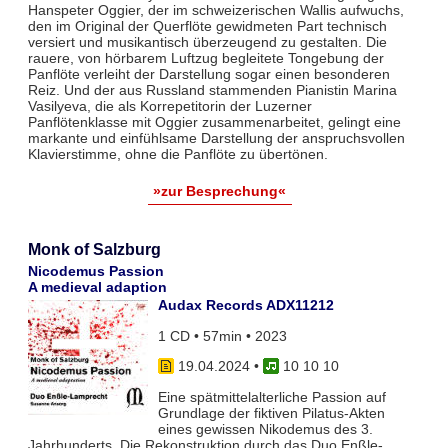
Hanspeter Oggier, der im schweizerischen Wallis aufwuchs,
den im Original der Querflöte gewidmeten Part technisch
versiert und musikantisch überzeugend zu gestalten. Die
rauere, von hörbarem Luftzug begleitete Tongebung der
Panflöte verleiht der Darstellung sogar einen besonderen
Reiz. Und der aus Russland stammenden Pianistin Marina
Vasilyeva, die als Korrepetitorin der Luzerner
Panflötenklasse mit Oggier zusammenarbeitet, gelingt eine
markante und einfühlsame Darstellung der anspruchsvollen
Klavierstimme, ohne die Panflöte zu übertönen.
»zur Besprechung«
Monk of Salzburg
Nicodemus Passion
A medieval adaption
Audax Records ADX11212
1 CD • 57min • 2023
19.04.2024
•
10 10 10
Eine spätmittelalterliche Passion auf
Grundlage der fiktiven Pilatus-Akten
eines gewissen Nikodemus des 3.
Jahrhunderts. Die Rekonstruktion durch das Duo Enßle-