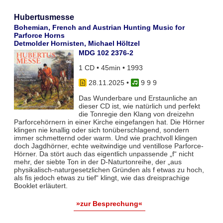
Hubertusmesse
Bohemian, French and Austrian Hunting Music for
Parforce Horns
Detmolder Hornisten, Michael Höltzel
MDG 102 2376-2
1 CD • 45min • 1993
28.11.2025
•
9 9 9
Das Wunderbare und Erstaunliche an
dieser CD ist, wie natürlich und perfekt
die Tonregie den Klang von dreizehn
Parforcehörnern in einer Kirche eingefangen hat. Die Hörner
klingen nie knallig oder sich tonüberschlagend, sondern
immer schmetternd oder warm. Und wie prachtvoll klingen
doch Jagdhörner, echte weitwindige und ventillose Parforce-
Hörner. Da stört auch das eigentlich unpassende „f“ nicht
mehr, der siebte Ton in der D-Naturtonreihe, der „aus
physikalisch-naturgesetzlichen Gründen als f etwas zu hoch,
als fis jedoch etwas zu tief“ klingt, wie das dreisprachige
Booklet erläutert.
»zur Besprechung«