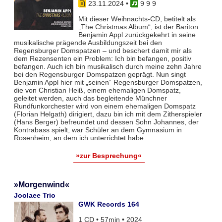
23.11.2024
•
9 9 9
Mit dieser Weihnachts-CD, betitelt als
„The Christmas Album“, ist der Bariton
Benjamin Appl zurückgekehrt in seine
musikalische prägende Ausbildungszeit bei den
Regensburger Domspatzen – und beschert damit mir als
dem Rezensenten ein Problem: Ich bin befangen, positiv
befangen. Auch ich bin musikalisch durch meine zehn Jahre
bei den Regensburger Domspatzen geprägt. Nun singt
Benjamin Appl hier mit „seinen“ Regensburger Domspatzen,
die von Christian Heiß, einem ehemaligen Domspatz,
geleitet werden, auch das begleitende Münchner
Rundfunkorchester wird von einem ehemaligen Domspatz
(Florian Helgath) dirigiert, dazu bin ich mit dem Zitherspieler
(Hans Berger) befreundet und dessen Sohn Johannes, der
Kontrabass spielt, war Schüler an dem Gymnasium in
Rosenheim, an dem ich unterrichtet habe.
»zur Besprechung«
»Morgenwind«
Joolaee Trio
GWK Records 164
1 CD • 57min • 2024