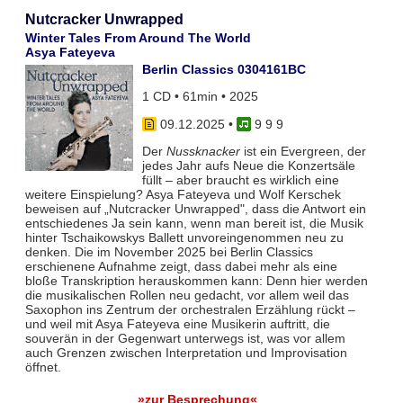
Nutcracker Unwrapped
Winter Tales From Around The World
Asya Fateyeva
Berlin Classics 0304161BC
1 CD • 61min • 2025
09.12.2025
•
9 9 9
Der
Nussknacker
ist ein Evergreen, der
jedes Jahr aufs Neue die Konzertsäle
füllt – aber braucht es wirklich eine
weitere Einspielung? Asya Fateyeva und Wolf Kerschek
beweisen auf „Nutcracker Unwrapped", dass die Antwort ein
entschiedenes Ja sein kann, wenn man bereit ist, die Musik
hinter Tschaikowskys Ballett unvoreingenommen neu zu
denken. Die im November 2025 bei Berlin Classics
erschienene Aufnahme zeigt, dass dabei mehr als eine
bloße Transkription herauskommen kann: Denn hier werden
die musikalischen Rollen neu gedacht, vor allem weil das
Saxophon ins Zentrum der orchestralen Erzählung rückt –
und weil mit Asya Fateyeva eine Musikerin auftritt, die
souverän in der Gegenwart unterwegs ist, was vor allem
auch Grenzen zwischen Interpretation und Improvisation
öffnet.
»zur Besprechung«