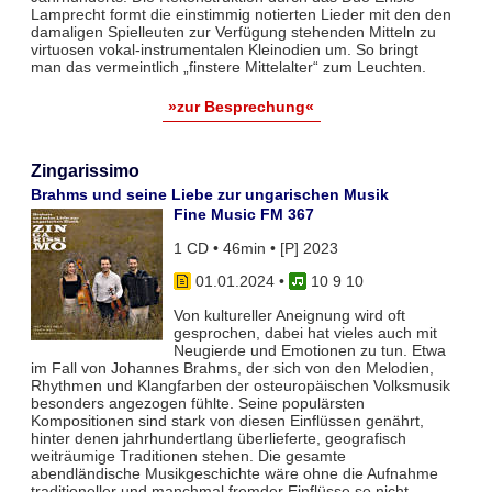
Lamprecht formt die einstimmig notierten Lieder mit den den
damaligen Spielleuten zur Verfügung stehenden Mitteln zu
virtuosen vokal-instrumentalen Kleinodien um. So bringt
man das vermeintlich „finstere Mittelalter“ zum Leuchten.
»zur Besprechung«
Zingarissimo
Brahms und seine Liebe zur ungarischen Musik
Fine Music FM 367
1 CD • 46min • [P] 2023
01.01.2024
•
10 9 10
Von kultureller Aneignung wird oft
gesprochen, dabei hat vieles auch mit
Neugierde und Emotionen zu tun. Etwa
im Fall von Johannes Brahms, der sich von den Melodien,
Rhythmen und Klangfarben der osteuropäischen Volksmusik
besonders angezogen fühlte. Seine populärsten
Kompositionen sind stark von diesen Einflüssen genährt,
hinter denen jahrhundertlang überlieferte, geografisch
weiträumige Traditionen stehen. Die gesamte
abendländische Musikgeschichte wäre ohne die Aufnahme
traditioneller und manchmal fremder Einflüsse so nicht