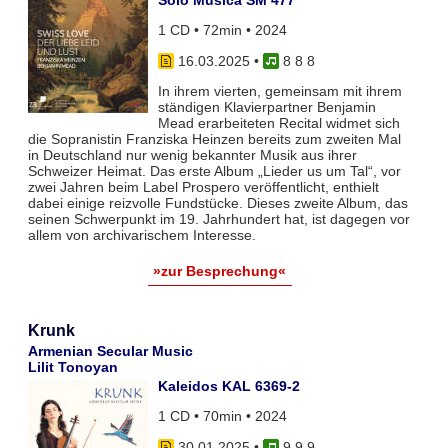
1 CD • 72min • 2024
16.03.2025
•
8 8 8
In ihrem vierten, gemeinsam mit ihrem
ständigen Klavierpartner Benjamin
Mead erarbeiteten Recital widmet sich
die Sopranistin Franziska Heinzen bereits zum zweiten Mal
in Deutschland nur wenig bekannter Musik aus ihrer
Schweizer Heimat. Das erste Album „Lieder us um Tal“, vor
zwei Jahren beim Label Prospero veröffentlicht, enthielt
dabei einige reizvolle Fundstücke. Dieses zweite Album, das
seinen Schwerpunkt im 19. Jahrhundert hat, ist dagegen vor
allem von archivarischem Interesse.
»zur Besprechung«
Krunk
Armenian Secular Music
Lilit Tonoyan
Kaleidos KAL 6369-2
1 CD • 70min • 2024
30.01.2025
•
9 9 9