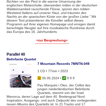
flüchten vor der Pest in die warme Umarmung der
englischen Melancholie, überwinden mitten in der deutschen
Waldeinsamkeit rauschende Flüsse, spüren den milden
Westwind Italiens auf unserer Haut, und träumen des
Nachts an der spanischen Küste von der großen Liebe.“
Mit
diesem Text präsentieren die Künstler selbst dieses
Programm auf ihrer eigenen Homepage und erregen damit
berechtigte Neugier auf ihre musikalische Rundreise durch
das Europa des 16. Jahrhunderts.
»zur Besprechung«
Parallel 40
Belinfante Quartet
7 Mountain Records 7MNTN-049
1 CD • 77min • 2023
05.05.2024
•
9 9 9
Pau Marquès i Oleo, der Cellist des
jungen niederländischen Belinfante
Quartets, stammt von der Insel
Menorca, deren Lage auf dem 40. Breitengrad Nord
Inspiration, Ausgangs- und auch Zielpunkt des vorliegenden
neuen Albums des Quartetts ist. In 21 Tracks und 17