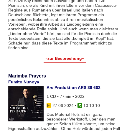
zu Fazil Say reichenden Auswahl geführt haben. Die
Pianistin, die als Kind mit ihren Eltern vor dem Ceausescu-
Regime aus Rumänien über Israel und Italien nach
Deutschland flüchtete, legt mit ihrem Programm ein
persönliches Bekenntnis ab zu ihren musikalischen
Vorlieben, wobei ihre Arbeit als Liedbegleiterin eine
entscheidende Rolle spielt. Und auch wenn man gleichsam
„Lieder ohne Worte“ hört, so sind für die Pianistin doch die
Texte bedeutsam, die sie fast alle „komplett im Kopf“ hat.
Schade nur, dass diese Texte im Programmheft nicht zu
finden sind.
»zur Besprechung«
Marimba Prayers
Fumito Nunoya
Ars Produktion ARS 38 662
1 CD • 77min • 2022
27.06.2024
•
10 10 10
Das Material Holz ist ein ganz
besonderer Werkstoff, über den man
ganze Seiten füllen könnte, um seine
Eigenschaften aufzuzählen. Ohne Holz würde auf jeden Fall