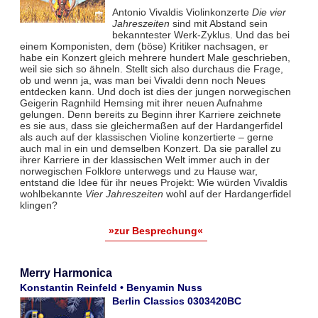
Antonio Vivaldis Violinkonzerte
Die vier
Jahreszeiten
sind mit Abstand sein
bekanntester Werk-Zyklus. Und das bei
einem Komponisten, dem (böse) Kritiker nachsagen, er
habe ein Konzert gleich mehrere hundert Male geschrieben,
weil sie sich so ähneln. Stellt sich also durchaus die Frage,
ob und wenn ja, was man bei Vivaldi denn noch Neues
entdecken kann. Und doch ist dies der jungen norwegischen
Geigerin Ragnhild Hemsing mit ihrer neuen Aufnahme
gelungen. Denn bereits zu Beginn ihrer Karriere zeichnete
es sie aus, dass sie gleichermaßen auf der Hardangerfidel
als auch auf der klassischen Violine konzertierte – gerne
auch mal in ein und demselben Konzert. Da sie parallel zu
ihrer Karriere in der klassischen Welt immer auch in der
norwegischen Folklore unterwegs und zu Hause war,
entstand die Idee für ihr neues Projekt: Wie würden Vivaldis
wohlbekannte
Vier Jahreszeiten
wohl auf der Hardangerfidel
klingen?
»zur Besprechung«
Merry Harmonica
Konstantin Reinfeld • Benyamin Nuss
Berlin Classics 0303420BC