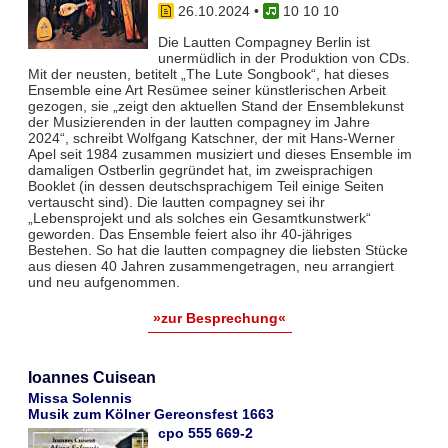
26.10.2024
•
10 10 10
Die Lautten Compagney Berlin ist
unermüdlich in der Produktion von CDs.
Mit der neusten, betitelt „The Lute Songbook“, hat dieses
Ensemble eine Art Resümee seiner künstlerischen Arbeit
gezogen, sie „zeigt den aktuellen Stand der Ensemblekunst
der Musizierenden in der lautten compagney im Jahre
2024“, schreibt Wolfgang Katschner, der mit Hans-Werner
Apel seit 1984 zusammen musiziert und dieses Ensemble im
damaligen Ostberlin gegründet hat, im zweisprachigen
Booklet (in dessen deutschsprachigem Teil einige Seiten
vertauscht sind). Die lautten compagney sei ihr
„Lebensprojekt und als solches ein Gesamtkunstwerk“
geworden. Das Ensemble feiert also ihr 40-jähriges
Bestehen. So hat die lautten compagney die liebsten Stücke
aus diesen 40 Jahren zusammengetragen, neu arrangiert
und neu aufgenommen.
»zur Besprechung«
Ioannes Cuisean
Missa Solennis
Musik zum Kölner Gereonsfest 1663
cpo 555 669-2