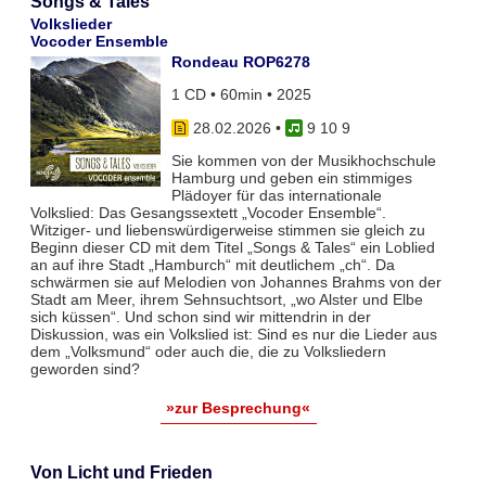
Songs & Tales
Volkslieder
Vocoder Ensemble
Rondeau ROP6278
1 CD • 60min • 2025
28.02.2026
•
9 10 9
Sie kommen von der Musikhochschule
Hamburg und geben ein stimmiges
Plädoyer für das internationale
Volkslied: Das Gesangssextett „Vocoder Ensemble“.
Witziger- und liebenswürdigerweise stimmen sie gleich zu
Beginn dieser CD mit dem Titel „Songs & Tales“ ein Loblied
an auf ihre Stadt „Hamburch“ mit deutlichem „ch“. Da
schwärmen sie auf Melodien von Johannes Brahms von der
Stadt am Meer, ihrem Sehnsuchtsort, „wo Alster und Elbe
sich küssen“. Und schon sind wir mittendrin in der
Diskussion, was ein Volkslied ist: Sind es nur die Lieder aus
dem „Volksmund“ oder auch die, die zu Volksliedern
geworden sind?
»zur Besprechung«
Von Licht und Frieden