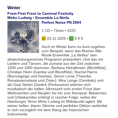
Winter
From First Frost to Carnival Festivity
Mirko Ludwig • Ensemble La Ninfa
Perfect Noise PN 2504
1 CD • 73min • 2025
03.12.2025
•
9 9 9
Auch im Winter kann es bunt zugehen,
zum Beispiel, wenn das Bremer Alte-
Musik-Ensemble „La Ninfea“ sein
abwechslungsreiches Programm präsentiert. Und das mit
Liedern und Tänzen, die zumeist aus der Zeit zwischen
1500 und 1800 stammen. Barbara Heindlmeier (Blockflöte),
Christian Heim (Gambe und Blockflöte), Rachel Harris
(Barockgeige und Gambe), Simon Linné (Theorbe,
Renaissancelaute und Zister), Mira Lange (Cembalo) und
als Gast Stefan Gawlick (Perkussion) widmen sich
musikalisch der kalten Jahreszeit vom ersten Frost über
Weihnachten und Neujahr bis hin zum Karneval. Bekanntes
und Unbekanntes erklingt in rascher Folge, wobei der
Hamburger Tenor Mirko Ludwig im Mittelpunkt agiert. Mit
seiner hellen, klaren Stimme und perfekter Diktion verbindet
er sich vorzüglich mit dem Klang der historischen
Instrumente.