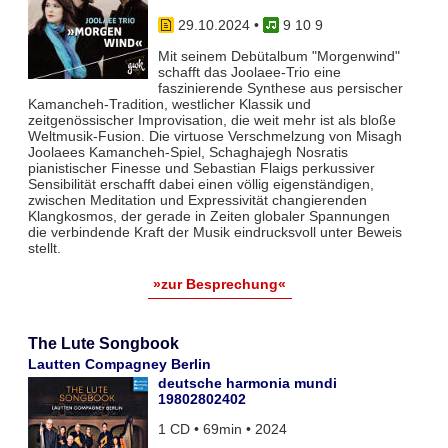
29.10.2024
•
9 10 9
Mit seinem Debütalbum "Morgenwind"
schafft das Joolaee-Trio eine
faszinierende Synthese aus persischer
Kamancheh-Tradition, westlicher Klassik und
zeitgenössischer Improvisation, die weit mehr ist als bloße
Weltmusik-Fusion. Die virtuose Verschmelzung von Misagh
Joolaees Kamancheh-Spiel, Schaghajegh Nosratis
pianistischer Finesse und Sebastian Flaigs perkussiver
Sensibilität erschafft dabei einen völlig eigenständigen,
zwischen Meditation und Expressivität changierenden
Klangkosmos, der gerade in Zeiten globaler Spannungen
die verbindende Kraft der Musik eindrucksvoll unter Beweis
stellt.
»zur Besprechung«
The Lute Songbook
Lautten Compagney Berlin
deutsche harmonia mundi
19802802402
1 CD • 69min • 2024