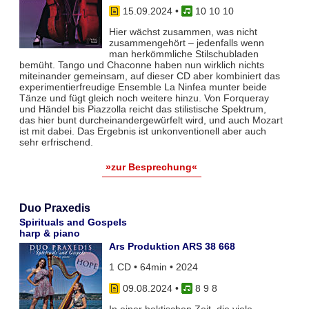
15.09.2024
•
10 10 10
Hier wächst zusammen, was nicht
zusammengehört – jedenfalls wenn
man herkömmliche Stilschubladen
bemüht. Tango und Chaconne haben nun wirklich nichts
miteinander gemeinsam, auf dieser CD aber kombiniert das
experimentierfreudige Ensemble La Ninfea munter beide
Tänze und fügt gleich noch weitere hinzu. Von Forqueray
und Händel bis Piazzolla reicht das stilistische Spektrum,
das hier bunt durcheinandergewürfelt wird, und auch Mozart
ist mit dabei. Das Ergebnis ist unkonventionell aber auch
sehr erfrischend.
»zur Besprechung«
Duo Praxedis
Spirituals and Gospels
harp & piano
Ars Produktion ARS 38 668
1 CD • 64min • 2024
09.08.2024
•
8 9 8