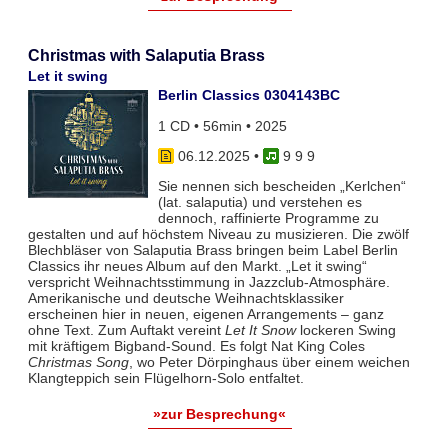
Christmas with Salaputia Brass
Let it swing
Berlin Classics 0304143BC
1 CD • 56min • 2025
06.12.2025
•
9 9 9
Sie nennen sich bescheiden „Kerlchen“
(lat. salaputia) und verstehen es
dennoch, raffinierte Programme zu
gestalten und auf höchstem Niveau zu musizieren. Die zwölf
Blechbläser von Salaputia Brass bringen beim Label Berlin
Classics ihr neues Album auf den Markt. „Let it swing“
verspricht Weihnachtsstimmung in Jazzclub-Atmosphäre.
Amerikanische und deutsche Weihnachtsklassiker
erscheinen hier in neuen, eigenen Arrangements – ganz
ohne Text. Zum Auftakt vereint
Let It Snow
lockeren Swing
mit kräftigem Bigband-Sound. Es folgt Nat King Coles
Christmas Song
, wo Peter Dörpinghaus über einem weichen
Klangteppich sein Flügelhorn-Solo entfaltet.
»zur Besprechung«