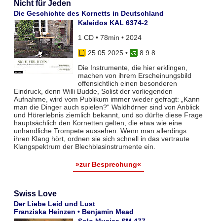
Nicht für Jeden
Die Geschichte des Kornetts in Deutschland
Kaleidos KAL 6374-2
1 CD • 78min • 2024
25.05.2025
•
8 9 8
Die Instrumente, die hier erklingen,
machen von ihrem Erscheinungsbild
offensichtlich einen besonderen
Eindruck, denn Willi Budde, Solist der vorliegenden
Aufnahme, wird vom Publikum immer wieder gefragt: „Kann
man die Dinger auch spielen?“ Waldhörner sind von Anblick
und Hörerlebnis ziemlich bekannt, und so dürfte diese Frage
hauptsächlich den Kornetten gelten, die etwa wie eine
unhandliche Trompete aussehen. Wenn man allerdings
ihren Klang hört, ordnen sie sich schnell in das vertraute
Klangspektrum der Blechblasinstrumente ein.
»zur Besprechung«
Swiss Love
Der Liebe Leid und Lust
Franziska Heinzen • Benjamin Mead
Solo Musica SM 477