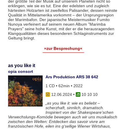
der größte Teil der Musik auf unserem Planeten nicht so
erklingen, wie sie es tut. Eine der edelsten und zugleich
härtesten Holzarten ist zweifellos Palisander, dessen reinste
Qualität in Mittelamerika vorkommt – der Ursprungsregion
der Marimbafon. Der japanische Meistermusiker Fumito
Nunoya verfeinert auf seinem neuen Album "Marimba
Prayers" seine hohe Kunst, mit der er die herausragenden
Klangqualitäten dieses besonderen Schlaginstruments zur
Geltung bringt.
»zur Besprechung«
as you like it
opia consort
Ars Produktion ARS 38 642
1 CD • 62min • 2022
12.06.2024
•
10 10 10
„as you like it: wie es beliebt –
scherzhaft, sinnlich, dramatisch.
Inspiriert von der Shakespeare’schen
Verwechslungs-Komödie bewegen auch wir uns musikalisch
zwischen den Welten: Entdecken das savoir vivre am
französischen Hofe, eilen ins g‘sellige Wiener Wirtshaus,