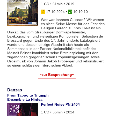
1 CD • 61min • 2019
17.10.2024
•
10 10 10
Wer war Ioannes Cuisean? Wir wissen
es nicht! Seine Messe für das Fest des
Heiligen Gereon zu Köln 1663 ist ein
Unikat, das vom Straßburger Domkapellmeister,
Lexikographen und vielseitigen Komponisten Sébastien de
Brossard gegen Ende des 17. Jahrhunderts katalogisiert
wurde und dessen einzige Abschrift sich heute als
Stimmensatz in der Pariser Nationalbibliothek befindet.
Meinolf Brüser kombiniert seine Ersteinspielung mit den
zugehörigen gregorianischen Propriumsgesängen sowie
Orgelmusik von Johann Jakob Froberger und rekonstruiert
so einen schlüssigen liturgischen Ablauf.
»zur Besprechung«
Danzas
From Taboo to Triumph
Ensemble La Ninfea
Perfect Noise PN 2404
1 CD • 55min • 2024