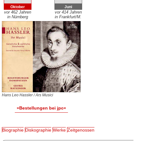
Oktober
Juni
vor 462 Jahren
vor 414 Jahren
in Nürnberg
in Frankfurt/M.
Hans Leo Hassler / Ars Musici
»Bestellungen bei jpc«
Biographie
Diskographie
Werke
Zeitgenossen