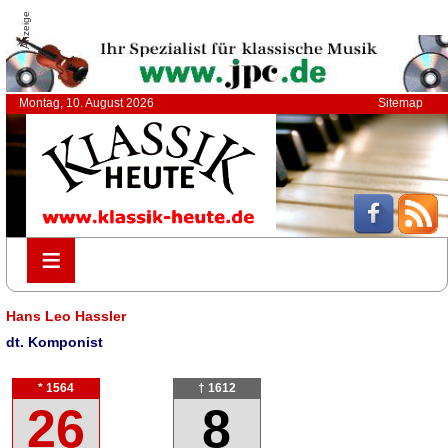
Anzeige
Montag, 10. August 2026
Sitemap
≡
≡
Hans Leo Hassler
dt. Komponist
* 1564
† 1612
26
8