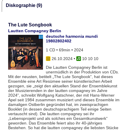
Diskographie (9)
The Lute Songbook
Lautten Compagney Berlin
deutsche harmonia mundi
19802802402
1 CD • 69min • 2024
26.10.2024
•
10 10 10
Die Lautten Compagney Berlin ist
unermüdlich in der Produktion von CDs.
Mit der neusten, betitelt „The Lute Songbook“, hat dieses
Ensemble eine Art Resümee seiner künstlerischen Arbeit
gezogen, sie „zeigt den aktuellen Stand der Ensemblekunst
der Musizierenden in der lautten compagney im Jahre
2024“, schreibt Wolfgang Katschner, der mit Hans-Werner
Apel seit 1984 zusammen musiziert und dieses Ensemble im
damaligen Ostberlin gegründet hat, im zweisprachigen
Booklet (in dessen deutschsprachigem Teil einige Seiten
vertauscht sind). Die lautten compagney sei ihr
„Lebensprojekt und als solches ein Gesamtkunstwerk“
geworden. Das Ensemble feiert also ihr 40-jähriges
Bestehen. So hat die lautten compagney die liebsten Stücke