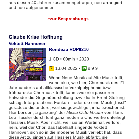
aus diesen 40 Jahren zusammengetragen, neu arrangiert
und neu aufgenommen.
»zur Besprechung«
Glaube Krise Hoffnung
Voktett Hannover
Rondeau ROP6210
1 CD • 60min • 2020
13.04.2022
•
9 9 9
Wenn Neue Musik auf Alte Musik trifft,
wenn also, wie hier, Chormusik des 21.
Jahrhunderts auf altklassische Vokalpolyphonie bzw.
frühbarocke Chormusik trifft, kann zweierlei passieren:
Entweder die Gegenüberstellung bzw. die In-Front-Stellung
schlägt Interpretations-Funken – oder die eine Musik „frisst“
geradezu die andere, weil sie gewichtiger, inhaltsreicher ist.
Hier bei der „Ergänzung“ der
Missa Octo Vocum
von Hans
Leo Hassler durch fünf ganz moderne Chorwerke unterliegt
Hasslers Musik: Aber nicht, weil sie an Wertinhalt verlöre,
nein, weil der Chor, das fabelhaft singende Voktett
Hannover, sich so in die moderne Musik verliebt hat, dass
diese Art zu singen auf Hasslers Musik abfärbt, sie