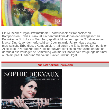
Ein Münchner Organist wirbt für die Chormusik eines französischen
Komponisten: Tobias Frank ist Kirchenmusikdirektor an der evangelischen
Kulturkirche St. Lukas in München, spielt nicht nur sehr gerne Orgelwerke von
Marcel Dupré, sondern erforscht seit über zwanzig Jahren das gesamte
musikalische Erbe dieses Komponisten, hat durch die Enkelin des Komponisten
Alice Tollet-Szebrat Zugang zu bisher unveröffentlichten Manuskripten und hat
daraus diese vorliegende Sammlung von meist Chorwerken vorgelegt, darunter
auch ein paar Lieder und Werke für Klavier und für Orgel.
Neuveröffentlichungen