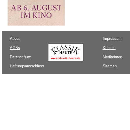
About
Impressum
AGBs
Kontakt
Datenschutz
Mediadaten
Haftungsausschluss
Sitemap