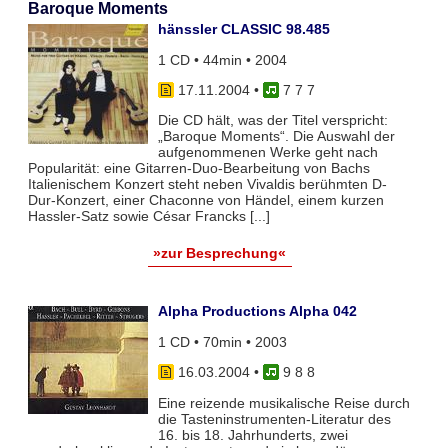
Baroque Moments
hänssler CLASSIC 98.485
1 CD • 44min • 2004
17.11.2004
•
7 7 7
Die CD hält, was der Titel verspricht:
„Baroque Moments“. Die Auswahl der
aufgenommenen Werke geht nach
Popularität: eine Gitarren-Duo-Bearbeitung von Bachs
Italienischem Konzert steht neben Vivaldis berühmten D-
Dur-Konzert, einer Chaconne von Händel, einem kurzen
Hassler-Satz sowie César Francks [...]
»zur Besprechung«
Alpha Productions Alpha 042
1 CD • 70min • 2003
16.03.2004
•
9 8 8
Eine reizende musikalische Reise durch
die Tasteninstrumenten-Literatur des
16. bis 18. Jahrhunderts, zwei