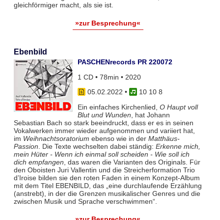
gleichförmiger macht, als sie ist.
»zur Besprechung«
Ebenbild
PASCHENrecords PR 220072
1 CD • 78min • 2020
05.02.2022
•
10 10 8
Ein einfaches Kirchenlied,
O Haupt voll
Blut und Wunden
, hat Johann
Sebastian Bach so stark beeindruckt, dass er es in seinen
Vokalwerken immer wieder aufgenommen und variiert hat,
im
Weihnachtsoratorium
ebenso wie in der
Matthäus-
Passion
. Die Texte wechselten dabei ständig:
Erkenne mich,
mein Hüter - Wenn ich einmal soll scheiden - Wie soll ich
dich empfangen
, das waren die Varianten des Originals. Für
den Oboisten Juri Vallentin und die Streicherformation Trio
d’Iroise bilden sie den roten Faden in einem Konzept-Album
mit dem Titel EBENBILD, das „eine durchlaufende Erzählung
(anstrebt), in der die Grenzen musikalischer Genres und die
zwischen Musik und Sprache verschwimmen“.
»zur Besprechung«