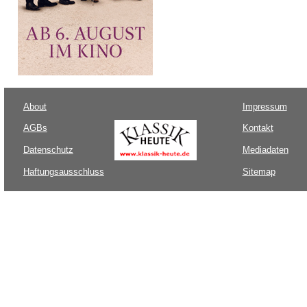
About
Impressum
AGBs
Kontakt
Datenschutz
Mediadaten
Haftungsausschluss
Sitemap