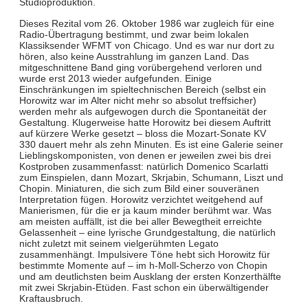
Studioproduktion.
Dieses Rezital vom 26. Oktober 1986 war zugleich für eine
Radio-Übertragung bestimmt, und zwar beim lokalen
Klassiksender WFMT von Chicago. Und es war nur dort zu
hören, also keine Ausstrahlung im ganzen Land. Das
mitgeschnittene Band ging vorübergehend verloren und
wurde erst 2013 wieder aufgefunden. Einige
Einschränkungen im spieltechnischen Bereich (selbst ein
Horowitz war im Alter nicht mehr so absolut treffsicher)
werden mehr als aufgewogen durch die Spontaneität der
Gestaltung. Klugerweise hatte Horowitz bei diesem Auftritt
auf kürzere Werke gesetzt – bloss die Mozart-Sonate KV
330 dauert mehr als zehn Minuten. Es ist eine Galerie seiner
Lieblingskomponisten, von denen er jeweilen zwei bis drei
Kostproben zusammenfasst: natürlich Domenico Scarlatti
zum Einspielen, dann Mozart, Skrjabin, Schumann, Liszt und
Chopin. Miniaturen, die sich zum Bild einer souveränen
Interpretation fügen. Horowitz verzichtet weitgehend auf
Manierismen, für die er ja kaum minder berühmt war. Was
am meisten auffällt, ist die bei aller Bewegtheit erreichte
Gelassenheit – eine lyrische Grundgestaltung, die natürlich
nicht zuletzt mit seinem vielgerühmten Legato
zusammenhängt. Impulsivere Töne hebt sich Horowitz für
bestimmte Momente auf – im h-Moll-Scherzo von Chopin
und am deutlichsten beim Ausklang der ersten Konzerthälfte
mit zwei Skrjabin-Etüden. Fast schon ein überwältigender
Kraftausbruch.