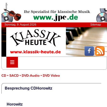
Anzeige
Sonntag, 9. August 2026
Sitemap
≡
≡
CD • SACD • DVD-Audio • DVD Video
Besprechung CDHorowitz
Horowitz