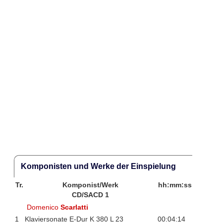
Komponisten und Werke der Einspielung
Tr.
Komponist/Werk
hh:mm:ss
CD/SACD 1
Domenico
Scarlatti
1
Klaviersonate E-Dur K 380 L 23
00:04:14