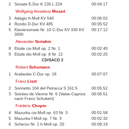
2
Sonate E-Dur K 135 L 224
00:04:17
Wolfgang Amadeus
Mozart
3
Adagio h-Moll KV 540
00:06:02
4
Rondo D-Dur KV 485
00:05:52
5
Klaviersonate Nr. 10 C-Dur KV 330 KV
00:17:12
300h
Alexander
Scriabin
8
Etüde cis-Moll op. 2 Nr. 1
00:02:40
9
Etüde dis-Moll op. 8 Nr. 12
00:02:25
CD/SACD 2
Robert
Schumann
1
Arabeske C-Dur op. 18
00:07:07
Franz
Liszt
2
Sonnetto 104 del Petrarca S 161:5
00:05:52
3
Soirées de Vienne Nr. 6 (Valse-Caprice
00:06:51
nach Franz Schubert)
Frédéric
Chopin
4
Mazurka cis-Moll op. 63 Nr. 3
00:01:58
5
Mazurka f-Moll op. 7 Nr. 3
00:02:32
6
Scherzo Nr. 1 h-Moll op. 20
00:08:19