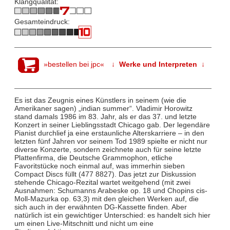
Klangqualität:
Gesamteindruck:
»bestellen bei jpc«
↓ Werke und Interpreten ↓
Es ist das Zeugnis eines Künstlers in seinem (wie die
Amerikaner sagen) „indian summer“. Vladimir Horowitz
stand damals 1986 im 83. Jahr, als er das 37. und letzte
Konzert in seiner Lieblingsstadt Chicago gab. Der legendäre
Pianist durchlief ja eine erstaunliche Alterskarriere – in den
letzten fünf Jahren vor seinem Tod 1989 spielte er nicht nur
diverse Konzerte, sondern zeichnete auch für seine letzte
Plattenfirma, die Deutsche Grammophon, etliche
Favoritstücke noch einmal auf, was immerhin sieben
Compact Discs füllt (477 8827). Das jetzt zur Diskussion
stehende Chicago-Rezital wartet weitgehend (mit zwei
Ausnahmen: Schumanns Arabeske op. 18 und Chopins cis-
Moll-Mazurka op. 63,3) mit den gleichen Werken auf, die
sich auch in der erwähnten DG-Kassette finden. Aber
natürlich ist ein gewichtiger Unterschied: es handelt sich hier
um einen Live-Mitschnitt und nicht um eine