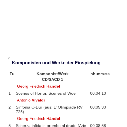
Komponisten und Werke der Einspielung
Tr.
Komponist/Werk
hh:mm:ss
CD/SACD 1
Georg Friedrich
Händel
1
Scenes of Horror, Scenes of Woe
00:04:10
Antonio
Vivaldi
2
Sinfonia C-Dur (aus: L' Olimpiade RV
00:05:30
725)
Georg Friedrich
Händel
5
Scherza infida in grembo al drudo (Arie
00:08:58