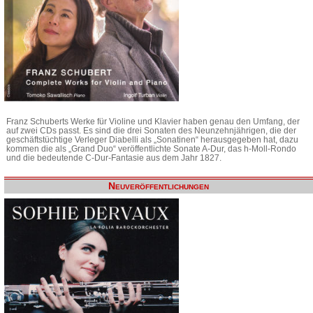
Franz Schuberts Werke für Violine und Klavier haben genau den Umfang, der
auf zwei CDs passt. Es sind die drei Sonaten des Neunzehnjährigen, die der
geschäftstüchtige Verleger Diabelli als „Sonatinen“ herausgegeben hat, dazu
kommen die als „Grand Duo“ veröffentlichte Sonate A-Dur, das h-Moll-Rondo
und die bedeutende C-Dur-Fantasie aus dem Jahr 1827.
Neuveröffentlichungen