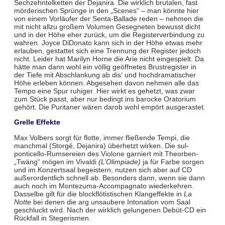
Sechzehntelketten der Dejanira. Die wirklich brutalen, fast
mörderischen Sprünge in den „Scenes“ – man könnte hier
von einem Vorläufer der Senta-Ballade reden – nehmen die
mit nicht allzu großem Volumen Gesegneten bewusst dicht
und in der Höhe eher zurück, um die Registerverbindung zu
wahren. Joyce DiDonato kann sich in der Höhe etwas mehr
erlauben, gestattet sich eine Trennung der Register jedoch
nicht. Leider hat Marilyn Horne die Arie nicht eingespielt. Da
hätte man dann wohl ein völlig geöffnetes Brustregister in
der Tiefe mit Abschlankung ab dis‘ und hochdramatischer
Höhe erleben können. Abgesehen davon nehmen alle das
Tempo eine Spur ruhiger. Hier wirkt es gehetzt, was zwar
zum Stück passt, aber nur bedingt ins barocke Oratorium
gehört. Die Puritaner wären darob wohl empört ausgerastet.
Grelle Effekte
Max Volbers sorgt für flotte, immer fließende Tempi, die
manchmal (Storgé, Dejanira) überhetzt wirken. Die sul-
ponticello-Rumsereien des Violone garniert mit Theorben-
„Twäng“ mögen im Vivaldi
(L’Olimpiade)
ja für Farbe sorgen
und im Konzertsaal begeistern, nutzen sich aber auf CD
außerordentlich schnell ab. Besonders dann, wenn sie dann
auch noch im Montezuma-Accompagnato wiederkehren.
Dasselbe gilt für die blockflötistischen Klangeffekte in
La
Notte
bei denen die arg unsaubere Intonation vom Saal
geschluckt wird. Nach der wirklich gelungenen Debüt-CD ein
Rückfall in Stegerismen.