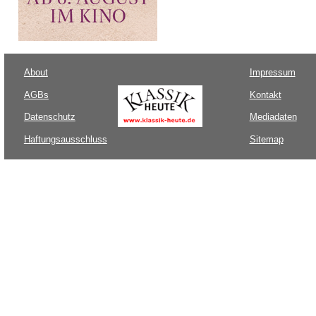
About
Impressum
AGBs
Kontakt
Datenschutz
Mediadaten
Haftungsausschluss
Sitemap