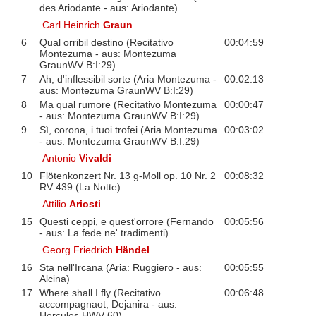
des Ariodante - aus: Ariodante)
Carl Heinrich
Graun
6
Qual orribil destino (Recitativo
00:04:59
Montezuma - aus: Montezuma
GraunWV B:I:29)
7
Ah, d'inflessibil sorte (Aria Montezuma -
00:02:13
aus: Montezuma GraunWV B:I:29)
8
Ma qual rumore (Recitativo Montezuma
00:00:47
- aus: Montezuma GraunWV B:I:29)
9
Sì, corona, i tuoi trofei (Aria Montezuma
00:03:02
- aus: Montezuma GraunWV B:I:29)
Antonio
Vivaldi
10
Flötenkonzert Nr. 13 g-Moll op. 10 Nr. 2
00:08:32
RV 439 (La Notte)
Attilio
Ariosti
15
Questi ceppi, e quest'orrore (Fernando
00:05:56
- aus: La fede ne' tradimenti)
Georg Friedrich
Händel
16
Sta nell'Ircana (Aria: Ruggiero - aus:
00:05:55
Alcina)
17
Where shall I fly (Recitativo
00:06:48
accompagnaot, Dejanira - aus:
Hercules HWV 60)