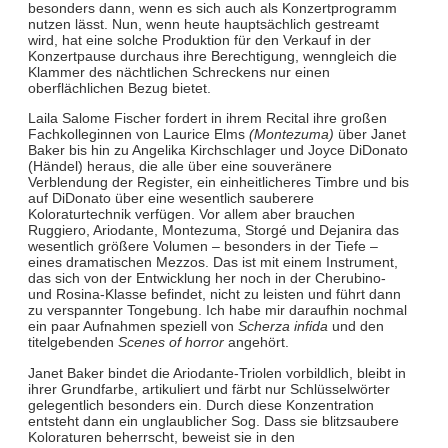
besonders dann, wenn es sich auch als Konzertprogramm
nutzen lässt. Nun, wenn heute hauptsächlich gestreamt
wird, hat eine solche Produktion für den Verkauf in der
Konzertpause durchaus ihre Berechtigung, wenngleich die
Klammer des nächtlichen Schreckens nur einen
oberflächlichen Bezug bietet.
Laila Salome Fischer fordert in ihrem Recital ihre großen
Fachkolleginnen von Laurice Elms
(Montezuma)
über Janet
Baker bis hin zu Angelika Kirchschlager und Joyce DiDonato
(Händel) heraus, die alle über eine souveränere
Verblendung der Register, ein einheitlicheres Timbre und bis
auf DiDonato über eine wesentlich sauberere
Koloraturtechnik verfügen. Vor allem aber brauchen
Ruggiero, Ariodante, Montezuma, Storgé und Dejanira das
wesentlich größere Volumen – besonders in der Tiefe –
eines dramatischen Mezzos. Das ist mit einem Instrument,
das sich von der Entwicklung her noch in der Cherubino-
und Rosina-Klasse befindet, nicht zu leisten und führt dann
zu verspannter Tongebung. Ich habe mir daraufhin nochmal
ein paar Aufnahmen speziell von
Scherza infida
und den
titelgebenden
Scenes of horror
angehört.
Janet Baker bindet die Ariodante-Triolen vorbildlich, bleibt in
ihrer Grundfarbe, artikuliert und färbt nur Schlüsselwörter
gelegentlich besonders ein. Durch diese Konzentration
entsteht dann ein unglaublicher Sog. Dass sie blitzsaubere
Koloraturen beherrscht, beweist sie in den