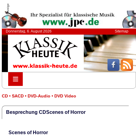
Anzeige
Donnerstag, 6. August 2026
Sitemap
≡
≡
CD • SACD • DVD-Audio • DVD Video
Besprechung CDScenes of Horror
Scenes of Horror