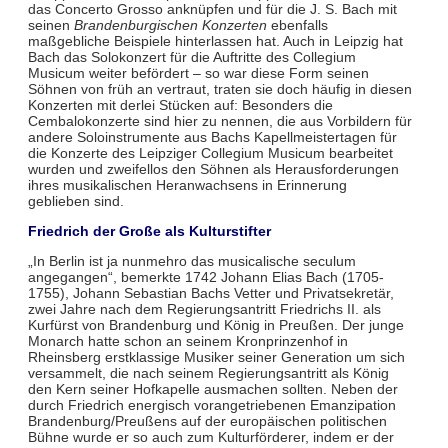
das Concerto Grosso anknüpfen und für die J. S. Bach mit
seinen
Brandenburgischen Konzerten
ebenfalls
maßgebliche Beispiele hinterlassen hat. Auch in Leipzig hat
Bach das Solokonzert für die Auftritte des Collegium
Musicum weiter befördert – so war diese Form seinen
Söhnen von früh an vertraut, traten sie doch häufig in diesen
Konzerten mit derlei Stücken auf: Besonders die
Cembalokonzerte sind hier zu nennen, die aus Vorbildern für
andere Soloinstrumente aus Bachs Kapellmeistertagen für
die Konzerte des Leipziger Collegium Musicum bearbeitet
wurden und zweifellos den Söhnen als Herausforderungen
ihres musikalischen Heranwachsens in Erinnerung
geblieben sind.
Friedrich der Große als Kulturstifter
„In Berlin ist ja nunmehro das musicalische seculum
angegangen“, bemerkte 1742 Johann Elias Bach (1705-
1755), Johann Sebastian Bachs Vetter und Privatsekretär,
zwei Jahre nach dem Regierungsantritt Friedrichs II. als
Kurfürst von Brandenburg und König in Preußen. Der junge
Monarch hatte schon an seinem Kronprinzenhof in
Rheinsberg erstklassige Musiker seiner Generation um sich
versammelt, die nach seinem Regierungsantritt als König
den Kern seiner Hofkapelle ausmachen sollten. Neben der
durch Friedrich energisch vorangetriebenen Emanzipation
Brandenburg/Preußens auf der europäischen politischen
Bühne wurde er so auch zum Kulturförderer, indem er der