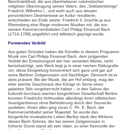
Beschränktheit, die aus übertriebener calvinistischer
religiöser Überzeugung seines Vaters, des „Soldatenkönigs“
Friedrich Wilhelms I., und wohl auch aus dessen
persönlichem Desinteresse an Kultur resultierte,
entschieden ein Ende setzte: Friedrich II. brachte ja aus
Rheinsberg eine Riege moderner Musiker mit, die von
seinem Kammercembalisten Carl Philipp Emanuel Bach
(1714-1788) angeführt und stiltstisch geprägt wurde.
Formendes Vorbild
Aus guten Gründen haben die Künstler in diesem Programm
Musik von Carl Philipp Emanuel Bach, dem prägenden
Vorbild der Entsehungzeit der hier vereinten Werke, nicht
berücksichtigt, sein Werk liegt ja in einer reichen Diskografie
vor; diese Einspielung konzentriert sich ganz und gar auf
seine Berliner Zeitgenossen und Nachfolger. Dennoch ist er
stets präsent: Bei der Musik, die am Hof erklang, mag der
eher seichte Geschmack des Königs im Sinne eines
galanten Stils vorgeherrscht haben – in den Salons der
kulturell durchaus wachen bürgerlichen Gesellschaft Berlins
konnten Friedrichs Hofmusiker allerdings ihren stilistischen
Avantgardismus ohne Behinderung durch den Souverän
ausleben. Ihnen allen ging voran C. Ph. E. Bach, der
Kammercembalist seiner Majestät: So wurde das
bürgerliche muskalische Leben Berlins dank des Wirkens
dieses Bach-Sohnes, der bei seinen Zeitgenossen in
höherer Gunst stand als sein Vater, zu einer Keimzelle der