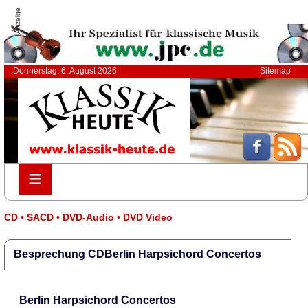
Anzeige
Donnerstag, 6. August 2026
Sitemap
≡
≡
CD • SACD • DVD-Audio • DVD Video
Besprechung CDBerlin Harpsichord Concertos
Berlin Harpsichord Concertos