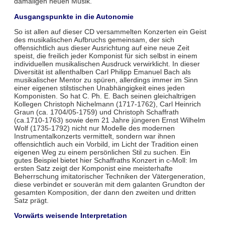
damaligen neuen Musik.
Ausgangspunkte in die Autonomie
So ist allen auf dieser CD versammelten Konzerten ein Geist
des musikalischen Aufbruchs gemeinsam, der sich
offensichtlich aus dieser Ausrichtung auf eine neue Zeit
speist, die freilich jeder Komponist für sich selbst in einem
individuellen musikalischen Ausdruck verwirklicht. In dieser
Diversität ist allenthalben Carl Philipp Emanuel Bach als
musikalischer Mentor zu spüren, allerdings immer im Sinn
einer eigenen stilstischen Unabhängigkeit eines jeden
Komponisten. So hat C. Ph. E. Bach seinen gleichaltrigen
Kollegen Christoph Nichelmann (1717-1762), Carl Heinrich
Graun (ca. 1704/05-1759) und Christoph Schaffrath
(ca.1710-1763) sowie dem 21 Jahre jüngeren Ernst Wilhelm
Wolf (1735-1792) nicht nur Modelle des modernen
Instrumentalkonzerts vermittelt, sondern war ihnen
offensichtlich auch ein Vorbild, im Licht der Tradition einen
eigenen Weg zu einem persönlichen Stil zu suchen. Ein
gutes Beispiel bietet hier Schaffraths Konzert in c-Moll: Im
ersten Satz zeigt der Komponist eine meisterhafte
Beherrschung imitatorischer Techniken der Vätergeneration,
diese verbindet er souverän mit dem galanten Grundton der
gesamten Komposition, der dann den zweiten und dritten
Satz prägt.
Vorwärts weisende Interpretation