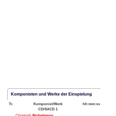
Komponisten und Werke der Einspielung
Tr.
Komponist/Werk
hh:mm:ss
CD/SACD 1
Christoph
Nichelmann