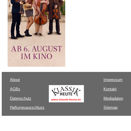
About
Impressum
AGBs
Kontakt
Datenschutz
Mediadaten
Haftungsausschluss
Sitemap