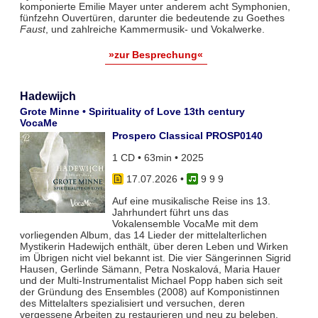
komponierte Emilie Mayer unter anderem acht Symphonien,
fünfzehn Ouvertüren, darunter die bedeutende zu Goethes
Faust
, und zahlreiche Kammermusik- und Vokalwerke.
»zur Besprechung«
Hadewijch
Grote Minne • Spirituality of Love 13th century
VocaMe
Prospero Classical PROSP0140
1 CD • 63min • 2025
17.07.2026
•
9 9 9
Auf eine musikalische Reise ins 13.
Jahrhundert führt uns das
Vokalensemble VocaMe mit dem
vorliegenden Album, das 14 Lieder der mittelalterlichen
Mystikerin Hadewijch enthält, über deren Leben und Wirken
im Übrigen nicht viel bekannt ist. Die vier Sängerinnen Sigrid
Hausen, Gerlinde Sämann, Petra Noskalová, Maria Hauer
und der Multi-Instrumentalist Michael Popp haben sich seit
der Gründung des Ensembles (2008) auf Komponistinnen
des Mittelalters spezialisiert und versuchen, deren
vergessene Arbeiten zu restaurieren und neu zu beleben.