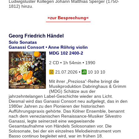
Ludwigsluster Kollegen Johann Matthias Sperger (1750-
1812) hinzu.
»zur Besprechung«
Georg Friedrich Händel
Solo Sonatas
Ganassi Consort • Anne Röhrig violin
MDG 102 2400-2
2 CD • 1h 54min • 1990
21.07.2026
•
10 10 10
Mit ihrer „Preziosa“-Reihe bringt die
Musikproduktion Dabringhaus & Grimm
(MDG) Schätze aus der
jahrzehntelangen Label-Geschichte wieder ans Licht.
Diesmal wird das Ganassi Consort neu aufgelegt, das in den
1980er Jahren zu den Pionieren der historischen
Aufführungspraxis gehörte. Das Kölner Ensemble, benannt
nach dem venezianischen Renaissance-Musiker Silvestro
Ganassi, legte seinerzeit eine wegweisende
Gesamtaufnahme von Händels Solosonaten vor. Die
Solosonate, bei der ein einzelnes Melodieinstrument vom
Basso continuo begleitet wird, war im frühen 18.