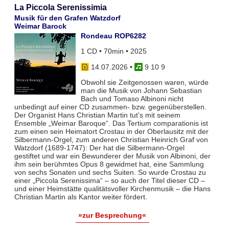
La Piccola Serenissimia
Musik für den Grafen Watzdorf
Weimar Barock
Rondeau ROP6282
1 CD • 70min • 2025
14.07.2026
•
9 10 9
Obwohl sie Zeitgenossen waren, würde
man die Musik von Johann Sebastian
Bach und Tomaso Albinoni nicht
unbedingt auf einer CD zusammen- bzw. gegenüberstellen.
Der Organist Hans Christian Martin tut’s mit seinem
Ensemble „Weimar Baroque“. Das Tertium comparationis ist
zum einen sein Heimatort Crostau in der Oberlausitz mit der
Silbermann-Orgel, zum anderen Christian Heinrich Graf von
Watzdorf (1689-1747): Der hat die Silbermann-Orgel
gestiftet und war ein Bewunderer der Musik von Albinoni, der
ihm sein berühmtes Opus 8 gewidmet hat, eine Sammlung
von sechs Sonaten und sechs Suiten. So wurde Crostau zu
einer „Piccola Serenissima“ – so auch der Titel dieser CD –
und einer Heimstätte qualitätsvoller Kirchenmusik – die Hans
Christian Martin als Kantor weiter fördert.
»zur Besprechung«