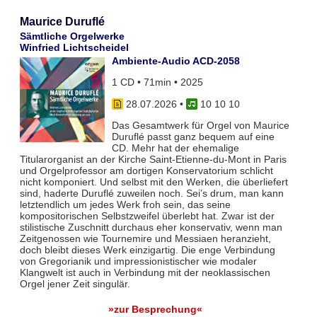
Maurice Duruflé
Sämtliche Orgelwerke
Winfried Lichtscheidel
Ambiente-Audio ACD-2058
1 CD • 71min • 2025
28.07.2026
•
10 10 10
Das Gesamtwerk für Orgel von Maurice
Duruflé passt ganz bequem auf eine
CD. Mehr hat der ehemalige
Titularorganist an der Kirche Saint-Etienne-du-Mont in Paris
und Orgelprofessor am dortigen Konservatorium schlicht
nicht komponiert. Und selbst mit den Werken, die überliefert
sind, haderte Duruflé zuweilen noch. Sei’s drum, man kann
letztendlich um jedes Werk froh sein, das seine
kompositorischen Selbstzweifel überlebt hat. Zwar ist der
stilistische Zuschnitt durchaus eher konservativ, wenn man
Zeitgenossen wie Tournemire und Messiaen heranzieht,
doch bleibt dieses Werk einzigartig. Die enge Verbindung
von Gregorianik und impressionistischer wie modaler
Klangwelt ist auch in Verbindung mit der neoklassischen
Orgel jener Zeit singulär.
»zur Besprechung«