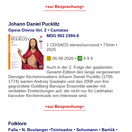
»zur Besprechung«
Johann Daniel Pucklitz
Opera Omnia Vol. 2 • Cantatas
MDG 902 2394-6
1 CD/SACD stereo/surround • 73min •
2025
05.08.2026
•
9 9 9
Auch in der 2. Folge der geplamten
Gesamt-Edition des lange vergessenen
Danziger Kirchenmusikers Johann Daniel Pucklitz (1705-
1774) warten Andrzej Szadejko und das 2008 von ihm
gegründete Goldberg Baroque Ensemble wieder mit
veritablen Entdeckungen auf, die nicht nur für Liebhaber
barocker Kirchenmusik von Interesse sind.
»zur Besprechung«
Folklore
Falla • N. Boulanger •Tsintsadze • Schumann • Bartók •