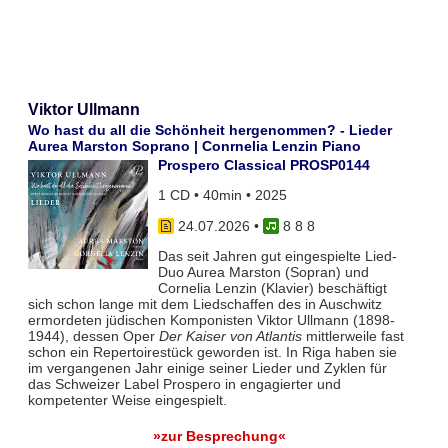
Viktor Ullmann
Wo hast du all die Schönheit hergenommen? - Lieder
Aurea Marston Soprano | Conrnelia Lenzin Piano
Prospero Classical PROSP0144
1 CD • 40min • 2025
24.07.2026
•
8 8 8
Das seit Jahren gut eingespielte Lied-
Duo Aurea Marston (Sopran) und
Cornelia Lenzin (Klavier) beschäftigt
sich schon lange mit dem Liedschaffen des in Auschwitz
ermordeten jüdischen Komponisten Viktor Ullmann (1898-
1944), dessen Oper
Der Kaiser von Atlantis
mittlerweile fast
schon ein Repertoirestück geworden ist. In Riga haben sie
im vergangenen Jahr einige seiner Lieder und Zyklen für
das Schweizer Label Prospero in engagierter und
kompetenter Weise eingespielt.
»zur Besprechung«