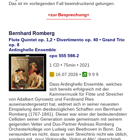
Das ist im vorliegenden Fall beeindruckend gelungen.
»zur Besprechung«
Bernhard Romberg
Flute Quintet op. 1,2 • Divertimento op. 40 • Grand Trio
op. 8
Ardinghello Ensemble
cpo 555 598-2
1 CD • 75min • 2021
16.07.2026
•
9 9 9
Dass Ardinghello Ensemble, welches
sich bereits erfolgreich mit der
Kammermusik für Flöte und Streicher
von Adalbert Gyrowetz und Ferdinand Ries
auseinandergesetzt hat, widmet sich in seiner neuesten
Einspielung dem diesbezüglichen Schaffen von Bernhard
Romberg (1767-1841). Dieser war einer der bedeutendsten
Cellisten seiner Generation sowie gemeinsam mit seinem
geigenden Vetter und Duo-Partner Andreas Romberg
Orchesterkollege von Ludwig van Beethoven in Bonn. Da
verwundert es nicht, dass er sein Streichtrio nicht wie üblich,
sondern mit „pour Violoncelle, Violon et Alto“ überschrieb.