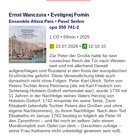
Ernst Wanczura • Evstignej Fomin
Ensemble Altera Pars • Pavel Serbin
cpo 555 741-2
1 CD • 69min • 2025
23.07.2026
•
10 10 10
Zar Peter der Große hatte für sein
russisches Reich die Tür nach Westen
weit und mit allerhand Gewalt
aufgeschlagen und Russland in den Kreis der europäischen
Großmächte geführt. Diese Verwestlichung blieb auch
dynastisch nicht ohne Folgen: Peter Karl Ulrich, Sohn von
Peters Tochter Anna Petrowna (die mit Karl Friedrich von
Schleswig-Holstein-Gottorf verheiratet war), wurde 1739 mit
11 Jahren in der Nachfolge seines Vaters Herzog von
Holstein-Gottorf; 1742 ernannte ihn seine Tante, Zarin
Elisabeth (ebenfalls Tochter Peters des Großen und ohne
eigene Nachkommen), zu ihrem Nachfolger. Nach dem Tod
Elisabeths im Januar 1762 bestieg er folglich als Peter III.
den Zarenthron – und fiel noch im selben Jahr einem
Mordkomplott zum Opfer (an dem – Gerüchten zufolge –
seine Frau Katharina nicht unbeteiligt gewesen sein soll).