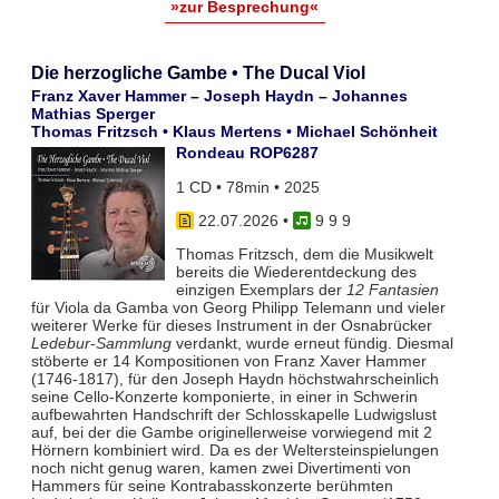
»zur Besprechung«
Die herzogliche Gambe • The Ducal Viol
Franz Xaver Hammer – Joseph Haydn – Johannes
Mathias Sperger
Thomas Fritzsch • Klaus Mertens • Michael Schönheit
Rondeau ROP6287
1 CD • 78min • 2025
22.07.2026
•
9 9 9
Thomas Fritzsch, dem die Musikwelt
bereits die Wiederentdeckung des
einzigen Exemplars der
12 Fantasien
für Viola da Gamba von Georg Philipp Telemann und vieler
weiterer Werke für dieses Instrument in der Osnabrücker
Ledebur-Sammlung
verdankt, wurde erneut fündig. Diesmal
stöberte er 14 Kompositionen von Franz Xaver Hammer
(1746-1817), für den Joseph Haydn höchstwahrscheinlich
seine Cello-Konzerte komponierte, in einer in Schwerin
aufbewahrten Handschrift der Schlosskapelle Ludwigslust
auf, bei der die Gambe originellerweise vorwiegend mit 2
Hörnern kombiniert wird. Da es der Weltersteinspielungen
noch nicht genug waren, kamen zwei Divertimenti von
Hammers für seine Kontrabasskonzerte berühmten