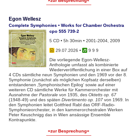
»zur Besprechung«
Egon Wellesz
Complete Symphonies • Works for Chamber Orchestra
cpo 555 739-2
5 CD • 5h 30min • 2001-2004, 2009
29.07.2026
•
9 9 9
Die vorliegende Egon-Wellesz-
Anthologie umfasst als kombinierte
Wiederveröffentlichung in einer Box auf
4 CDs sämtliche neun Symphonien und den 1969 vor der 8.
Symphonie (zunächst als möglichen Kopfsatz derselben)
entstandenen ‚Symphonischen Epilog‘ sowie auf einer
weiteren CD sämtliche Werke für Kammerorchester mit
Ausnahme der
Pastorale
von 1935, des
Oktetts op. 67
(1948-49) und des späten
Divertimento op. 107
von 1969. In
den Symphonien leitet Gottfried Rabl das ORF-Radio-
Symphonieorchester, in den kammerorchestralen Werken
Peter Keuschnigg das in Wien ansässige Ensemble
Kontrapunkte.
»zur Besprechung«