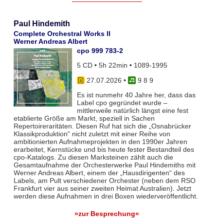
Paul Hindemith
Complete Orchestral Works II
Werner Andreas Albert
cpo 999 783-2
5 CD • 5h 22min • 1089-1995
27.07.2026
•
9 8 9
Es ist nunmehr 40 Jahre her, dass das
Label cpo gegründet wurde –
mittlerweile natürlich längst eine fest
etablierte Größe am Markt, speziell in Sachen
Repertoireraritäten. Diesen Ruf hat sich die „Osnabrücker
Klassikproduktion“ nicht zuletzt mit einer Reihe von
ambitionierten Aufnahmeprojekten in den 1990er Jahren
erarbeitet, Kernstücke und bis heute fester Bestandteil des
cpo-Katalogs. Zu diesen Marksteinen zählt auch die
Gesamtaufnahme der Orchesterwerke Paul Hindemiths mit
Werner Andreas Albert, einem der „Hausdirigenten“ des
Labels, am Pult verschiedener Orchester (neben dem RSO
Frankfurt vier aus seiner zweiten Heimat Australien). Jetzt
werden diese Aufnahmen in drei Boxen wiederveröffentlicht.
»zur Besprechung«