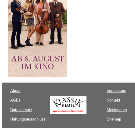
About
Impressum
AGBs
Kontakt
Datenschutz
Mediadaten
Haftungsausschluss
Sitemap