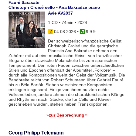
Fauré Sarasate
Christoph Croisé cello • Ana Bakradze piano
Avie AV2837
1 CD • 74min • 2024
04.08.2026
•
9 9 9
Der schweizerisch-französische Cellist
Christoph Croisé und die georgische
Pianistin Ana Bakradze nehmen den
Zuhörer mit auf eine musikalische Reise: von französischer
Eleganz über slawische Melancholie bis zum spanischen
Temperament. Den roten Faden zwischen unterschiedlichen
Stilen und Epochen offenbart der Albumtitel „Folklore“ –
durch alle Kompositionen weht der Geist der Volksmusik. Die
Bandbreite reicht von Robert Schumann über Gabriel Fauré
bis zu Béla Bartók. Sieben verschiedene Komponisten
erklingen insgesamt. Einige von ihnen nutzten echte
Volksmelodien; andere ahmen die charakteristischen Klänge
und Rhythmen nach. Stücke, die für Cello und Klavier
geschrieben wurden, stehen neben Transkriptionen.
»zur Besprechung«
Georg Philipp Telemann