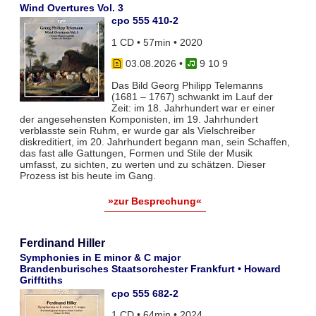
Wind Overtures Vol. 3
cpo 555 410-2
1 CD • 57min • 2020
03.08.2026
•
9 10 9
Das Bild Georg Philipp Telemanns
(1681 – 1767) schwankt im Lauf der
Zeit: im 18. Jahrhundert war er einer
der angesehensten Komponisten, im 19. Jahrhundert
verblasste sein Ruhm, er wurde gar als Vielschreiber
diskreditiert, im 20. Jahrhundert begann man, sein Schaffen,
das fast alle Gattungen, Formen und Stile der Musik
umfasst, zu sichten, zu werten und zu schätzen. Dieser
Prozess ist bis heute im Gang.
»zur Besprechung«
Ferdinand Hiller
Symphonies in E minor & C major
Brandenburisches Staatsorchester Frankfurt • Howard
Grifftiths
cpo 555 682-2
1 CD • 64min • 2024