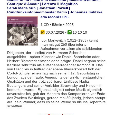
Cantique d'Amour | Lorenzo il Magnifico
Sarah Maria Sun | Jonathan Powell |
Rundfunksinfonieorchester Berlin | Johannes Kalitzke
eda records 056
1 CD • 58min • 2025
30.07.2026
•
10 10 10
Igor Markevitch (1912–1983) kennt
man mit gut 250 überlieferten
Aufnahmen vor allem als stilbildenden
Dirigenten, der – selbst von Hermann Scherchen
ausgebildet – später Künstler wie Daniel Barenboim oder
Herbert Blomstedt entscheidend prägte. Dabei begann seine
Karriere sehr früh als aufsehenerregender Komponist. Das
von Diaghilev in Auftrag gegebene Klavierkonzert hob der
Cortot-Schüler einen Tag nach seinem 17. Geburtstag in
London aus der Taufe. Angesichts der wirklich erstaunlichen
Qualitäten und der trotz spürbarer Einflüsse Nadia
Boulangers und seiner Vorbilder Strawinsky und Hindemith
bemerkenswerten Eigenständigkeit seiner Musik eigentlich
unverständlich, gab der Maestro das Komponieren vor Ende
des Zweiten Weltkriegs, gerade mal 30-jährig, jedoch abrupt
auf. Kein Wunder, dass es seine Werke so nie ins Repertoire
schafften.