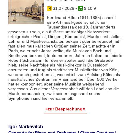
31.07.2026
•
9 10 9
Ferdinand Hiller (1811-1885) scheint
eine Art musikgesellschaftlicher
Tausendsassa des 19. Jahrhunderts
gewesen zu sein, ein äußerst umtriebiger Netzwerker:
erfolgreicher Pianist, Dirigent, Komponist, Musikschriftsteller,
Lehrer und Musikveranstalter, bekannt oder befreundet mit
fast allen musikalischen Größen seiner Zeit, machte er in
Paris, wo er acht Jahre weilte, die Musik von Bach und
Beethoven bekannt, lebte mehrere Jahre in Italien, animierte
Robert Schumann, für den er später auch die Grabrede
hielt, seine Nachfolge als Musikdirektor in Düsseldorf
anzutreten und trug als städtischer Musikdirektor von Köln,
wo er auch gestorben ist, wesentlich zum Aufstieg Kölns als
musikalisches Zentrum im Rheinland bei. Über 500 Werke
hat er komponiert, aber seine Musik ist weitgehend
vergessen. Aus dieser Vergessenheit will das Label cpo die
Musik herausholen, zwei seiner insgesamt sechs
Symphonien sind hier versammelt.
»zur Besprechung«
Igor Markevitch
Concerto for Piano and Orchestra | Cinema Overture |