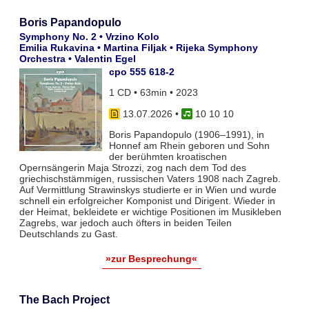
Boris Papandopulo
Symphony No. 2 • Vrzino Kolo
Emilia Rukavina • Martina Filjak • Rijeka Symphony
Orchestra • Valentin Egel
cpo 555 618-2
1 CD • 63min • 2023
13.07.2026
•
10 10 10
Boris Papandopulo (1906–1991), in
Honnef am Rhein geboren und Sohn
der berühmten kroatischen
Opernsängerin Maja Strozzi, zog nach dem Tod des
griechischstämmigen, russischen Vaters 1908 nach Zagreb.
Auf Vermittlung Strawinskys studierte er in Wien und wurde
schnell ein erfolgreicher Komponist und Dirigent. Wieder in
der Heimat, bekleidete er wichtige Positionen im Musikleben
Zagrebs, war jedoch auch öfters in beiden Teilen
Deutschlands zu Gast.
»zur Besprechung«
The Bach Project