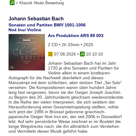
= Klassik Heute Bewertung
Johann Sebastian Bach
Sonaten und Partiten BWV 1001-1006
Noé Inui Violine
Ars Produktion ARS 89 003
2 CD • 2h 33min • 2025
07.08.2026
•
10 10 10
Johann Sebastian Bach hat im Jahr
1720 je drei Sonaten und Partiten für
Violine allein in einem kostbaren
Autograph für die Nachwelt überliefert und dieses
Manuskript mit dem schlichten, aber stolzen Titel „Sei Solo“
versehen. Die Kompositionen waren über hundert Jahre
lang fast vergessen, bevor sie der Geiger Joseph Joachim
zu Beginn des 20. Jahrhunderts gleichsam wiederentdeckte.
In die Reihe der vielen Interpreten, die sich seitdem der
Herausforderung einer Gesamteinspielung stellten, reihte
sich jetzt der 1985 in Brüssel geborene griechisch-
japanische Geiger Noé Inui ein, der seit 2006 in Düsseldorf
lebt. Auf sehr persönliche Weise zeichnet er im Booklet die
lange Wegstrecke nach, die ihn allmählich zum Verstehen
und Vermitteln dieser Musik geführt habe.