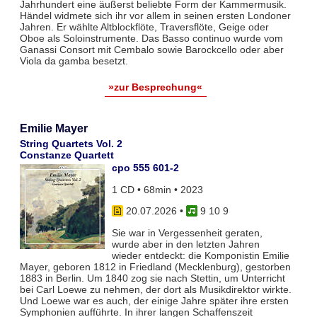
Jahrhundert eine äußerst beliebte Form der Kammermusik.
Händel widmete sich ihr vor allem in seinen ersten Londoner
Jahren. Er wählte Altblockflöte, Traversflöte, Geige oder
Oboe als Soloinstrumente. Das Basso continuo wurde vom
Ganassi Consort mit Cembalo sowie Barockcello oder aber
Viola da gamba besetzt.
»zur Besprechung«
Emilie Mayer
String Quartets Vol. 2
Constanze Quartett
cpo 555 601-2
1 CD • 68min • 2023
20.07.2026
•
9 10 9
Sie war in Vergessenheit geraten,
wurde aber in den letzten Jahren
wieder entdeckt: die Komponistin Emilie
Mayer, geboren 1812 in Friedland (Mecklenburg), gestorben
1883 in Berlin. Um 1840 zog sie nach Stettin, um Unterricht
bei Carl Loewe zu nehmen, der dort als Musikdirektor wirkte.
Und Loewe war es auch, der einige Jahre später ihre ersten
Symphonien aufführte. In ihrer langen Schaffenszeit