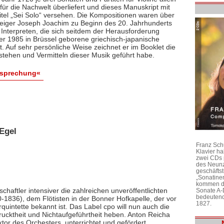
ür die Nachwelt überliefert und dieses Manuskript mit
itel „Sei Solo“ versehen. Die Kompositionen waren über
 Geiger Joseph Joachim zu Beginn des 20. Jahrhunderts
 Interpreten, die sich seitdem der Herausforderung
 der 1985 in Brüssel geborene griechisch-japanische
bt. Auf sehr persönliche Weise zeichnet er im Booklet die
stehen und Vermitteln dieser Musik geführt habe.
esprechung«
Egel
Franz Sch
Klavier h
zwei CDs 
des Neunz
geschäftst
„Sonatine
kommen di
chaftler intensiver die zahlreichen unveröffentlichten
Sonate A-
bedeutend
1836), dem Flötisten in der Bonner Hofkapelle, der vor
1827.
rquintette bekannt ist. Das Label cpo will nun auch die
ktheit und Nichtaufgeführtheit heben. Anton Reicha
r des Orchesters, unterrichtet und gefördert,