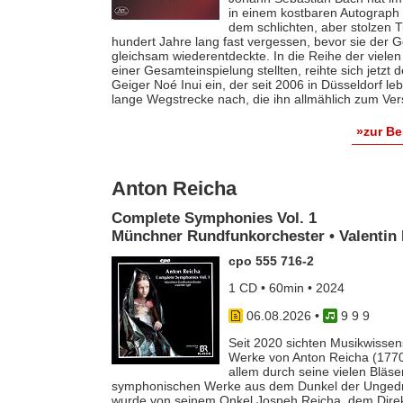
in einem kostbaren Autograph f
dem schlichten, aber stolzen T
hundert Jahre lang fast vergessen, bevor sie der
gleichsam wiederentdeckte. In die Reihe der vielen
einer Gesamteinspielung stellten, reihte sich jetzt
Geiger Noé Inui ein, der seit 2006 in Düsseldorf le
lange Wegstrecke nach, die ihn allmählich zum Ver
»zur B
Anton Reicha
Complete Symphonies Vol. 1
Münchner Rundfunkorchester • Valentin 
cpo 555 716-2
1 CD • 60min • 2024
06.08.2026
•
9 9 9
Seit 2020 sichten Musikwissens
Werke von Anton Reicha (1770-
allem durch seine vielen Bläse
symphonischen Werke aus dem Dunkel der Ungedruc
wurde von seinem Onkel Jospeh Reicha, dem Direkto