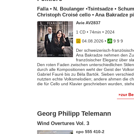
Falla • N. Boulanger •Tsintsadze • Schum
Christoph Croisé cello • Ana Bakradze p
Avie AV2837
1 CD • 74min • 2024
04.08.2026
•
9 9 9
Der schweizerisch-französische
Ana Bakradze nehmen den Zuhö
französischer Eleganz über s
Den roten Faden zwischen unterschiedlichen Stilen 
durch alle Kompositionen weht der Geist der Volk
Gabriel Fauré bis zu Béla Bartók. Sieben verschie
nutzten echte Volksmelodien; andere ahmen die ch
die für Cello und Klavier geschrieben wurden, steh
»zur B
Georg Philipp Telemann
Wind Overtures Vol. 3
cpo 555 410-2