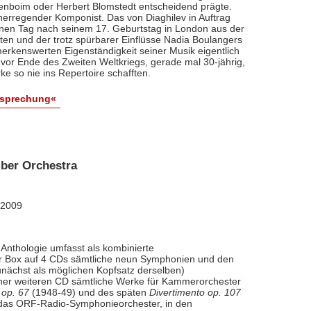
renboim oder Herbert Blomstedt entscheidend prägte.
nerregender Komponist. Das von Diaghilev in Auftrag
inen Tag nach seinem 17. Geburtstag in London aus der
äten und der trotz spürbarer Einflüsse Nadia Boulangers
erkenswerten Eigenständigkeit seiner Musik eigentlich
vor Ende des Zweiten Weltkriegs, gerade mal 30-jährig,
e so nie ins Repertoire schafften.
esprechung«
ber Orchestra
 2009
Anthologie umfasst als kombinierte
ner Box auf 4 CDs sämtliche neun Symphonien und den
nächst als möglichen Kopfsatz derselben)
iner weiteren CD sämtliche Werke für Kammerorchester
 op. 67
(1948-49) und des späten
Divertimento op. 107
l das ORF-Radio-Symphonieorchester, in den