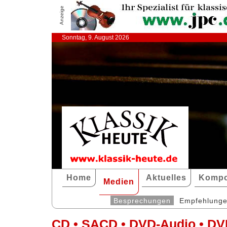
Anzeige
Sonntag, 9. August 2026
Home
Aktuelles
Kompo
Medien
Besprechungen
Empfehlung
CD • SACD • DVD-Audio • DV