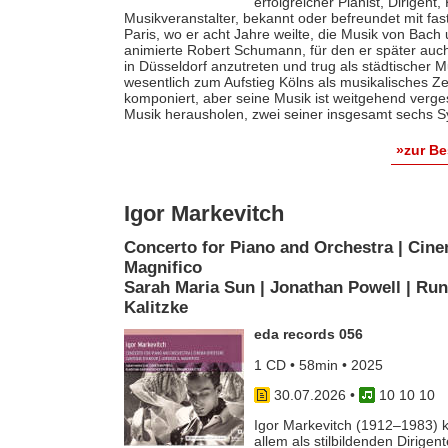
erfolgreicher Pianist, Dirigent
Musikveranstalter, bekannt oder befreundet mit fas
Paris, wo er acht Jahre weilte, die Musik von Bach
animierte Robert Schumann, für den er später auch 
in Düsseldorf anzutreten und trug als städtischer M
wesentlich zum Aufstieg Kölns als musikalisches Z
komponiert, aber seine Musik ist weitgehend verges
Musik herausholen, zwei seiner insgesamt sechs S
»zur B
Igor Markevitch
Concerto for Piano and Orchestra | Cine
Magnifico
Sarah Maria Sun | Jonathan Powell | Run
Kalitzke
eda records 056
1 CD • 58min • 2025
30.07.2026
•
10 10 10
Igor Markevitch (1912–1983) k
allem als stilbildenden Dirige