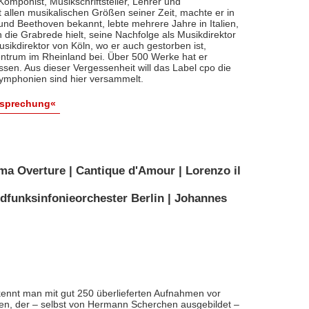
, Komponist, Musikschriftsteller, Lehrer und
t allen musikalischen Größen seiner Zeit, machte er in
 und Beethoven bekannt, lebte mehrere Jahre in Italien,
die Grabrede hielt, seine Nachfolge als Musikdirektor
usikdirektor von Köln, wo er auch gestorben ist,
entrum im Rheinland bei. Über 500 Werke hat er
sen. Aus dieser Vergessenheit will das Label cpo die
ymphonien sind hier versammelt.
esprechung«
ma Overture | Cantique d'Amour | Lorenzo il
dfunksinfonieorchester Berlin | Johannes
ennt man mit gut 250 überlieferten Aufnahmen vor
nten, der – selbst von Hermann Scherchen ausgebildet –