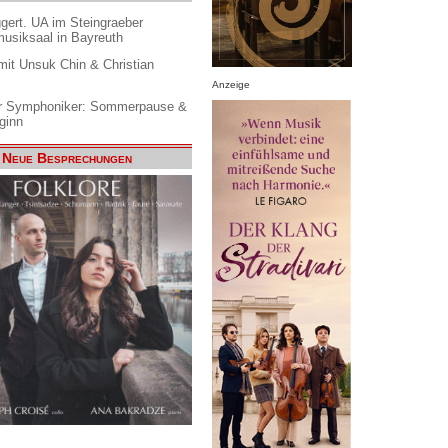
gert. UA im Steingraeber
siksaal in Bayreuth
it Unsuk Chin & Christian
Anzeige
 Symphoniker: Sommerpause &
ginn
Neue Besprechungen