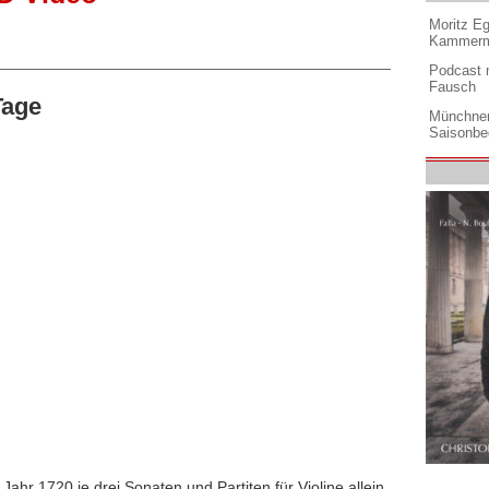
Moritz Eg
Kammermu
Podcast m
Fausch
Tage
Münchner
Saisonbe
ahr 1720 je drei Sonaten und Partiten für Violine allein