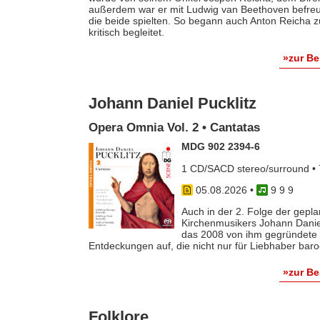
außerdem war er mit Ludwig van Beethoven befreun
die beide spielten. So begann auch Anton Reicha
kritisch begleitet.
»zur B
Johann Daniel Pucklitz
Opera Omnia Vol. 2 • Cantatas
MDG 902 2394-6
1 CD/SACD stereo/surround • 
05.08.2026
•
9 9 9
Auch in der 2. Folge der gep
Kirchenmusikers Johann Danie
das 2008 von ihm gegründete 
Entdeckungen auf, die nicht nur für Liebhaber baro
»zur B
Folklore