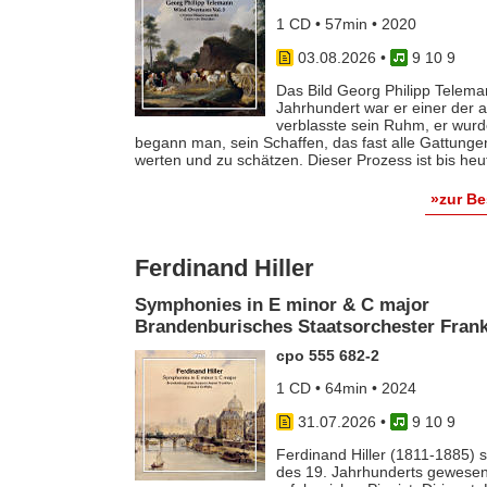
1 CD • 57min • 2020
03.08.2026
•
9 10 9
Das Bild Georg Philipp Telema
Jahrhundert war er einer der
verblasste sein Ruhm, er wurde
begann man, sein Schaffen, das fast alle Gattunge
werten und zu schätzen. Dieser Prozess ist bis he
»zur B
Ferdinand Hiller
Symphonies in E minor & C major
Brandenburisches Staatsorchester Frankf
cpo 555 682-2
1 CD • 64min • 2024
31.07.2026
•
9 10 9
Ferdinand Hiller (1811-1885) s
des 19. Jahrhunderts gewesen 