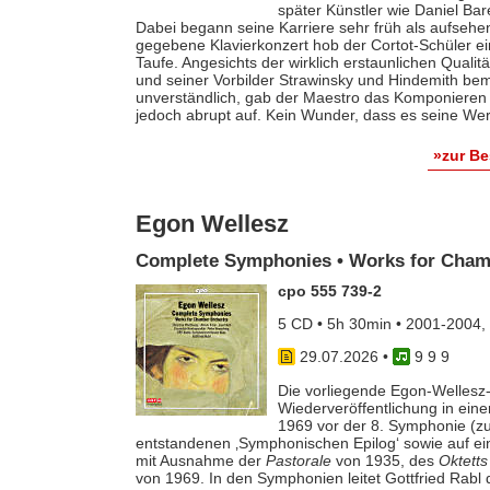
später Künstler wie Daniel Ba
Dabei begann seine Karriere sehr früh als aufsehe
gegebene Klavierkonzert hob der Cortot-Schüler e
Taufe. Angesichts der wirklich erstaunlichen Qualit
und seiner Vorbilder Strawinsky und Hindemith bem
unverständlich, gab der Maestro das Komponieren 
jedoch abrupt auf. Kein Wunder, dass es seine Werk
»zur B
Egon Wellesz
Complete Symphonies • Works for Cham
cpo 555 739-2
5 CD • 5h 30min • 2001-2004,
29.07.2026
•
9 9 9
Die vorliegende Egon-Wellesz-
Wiederveröffentlichung in ei
1969 vor der 8. Symphonie (zu
entstandenen ‚Symphonischen Epilog‘ sowie auf e
mit Ausnahme der
Pastorale
von 1935, des
Oktetts
von 1969. In den Symphonien leitet Gottfried Rab