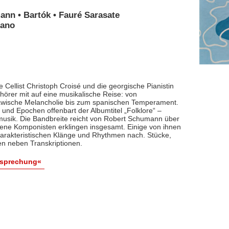
ann • Bartók • Fauré Sarasate
iano
 Cellist Christoph Croisé und die georgische Pianistin
rer mit auf eine musikalische Reise: von
lawische Melancholie bis zum spanischen Temperament.
und Epochen offenbart der Albumtitel „Folklore“ –
smusik. Die Bandbreite reicht von Robert Schumann über
dene Komponisten erklingen insgesamt. Einige von ihnen
arakteristischen Klänge und Rhythmen nach. Stücke,
en neben Transkriptionen.
esprechung«