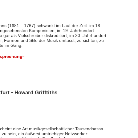
nns (1681 – 1767) schwankt im Lauf der Zeit: im 18.
 angesehensten Komponisten, im 19. Jahrhundert
 gar als Vielschreiber diskreditiert, im 20. Jahrhundert
n, Formen und Stile der Musik umfasst, zu sichten, zu
ute im Gang.
esprechung«
urt • Howard Grifftiths
cheint eine Art musikgesellschaftlicher Tausendsassa
zu sein, ein äußerst umtriebiger Netzwerker: