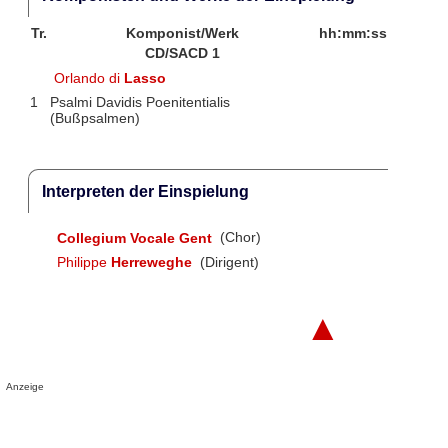
Tr.
Komponist/Werk
hh:mm:ss
CD/SACD 1
Orlando di
Lasso
1
Psalmi Davidis Poenitentialis
(Bußpsalmen)
Interpreten der Einspielung
Collegium Vocale Gent
(Chor)
Philippe
Herreweghe
(Dirigent)
▲
Anzeige