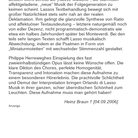
affektgeladene, „neue“ Musik der Folgegeneration zu
keimen scheint. Lassos Textbehandlung bewegt sich mit
großer Natürlichkeit stets sehr nah an der realen
Deklamation. Ihm gelingt die glanzvolle Synthese von Ratio
und affektuöser Textausdeutung – letztere naturgemäß noch
von edler Dezenz, nicht programmatisch-demonstrativ wie
etwa ein halbes Jahrhundert später bei Monteverdi. Bei den
teils sehr langen Texten schafft Lasso musikalisch
Abwechslung, indem er die Psalmen in Form von
„Miniaturmotetten“ mit wechselnder Stimmenzahl gestaltet.
Philippe Herreweghes Einspielung des fast
zweieinhalbstündigen Opus lässt keine Wünsche offen. Die
klare Diktion des Chores, perfekte Homogenität,
Transparenz und Intonation machen diese Aufnahme zu
einem besonderen Hörerlebnis. Die prachtvolle Schlichtheit
und Demut der Interpretation bringen Orlando di Lasso
Musik in ihrer ganzen, schier überirdischen Schönheit zum
Leuchten. Diese Aufnahme muss man gehört haben!
Heinz Braun † [04.09.2006]
Anzeige