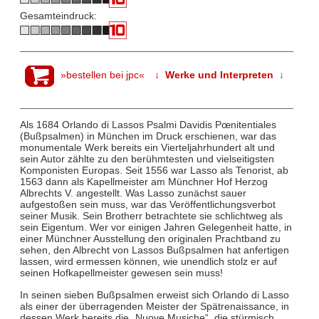
Gesamteindruck:
»bestellen bei jpc«
↓ Werke und Interpreten ↓
Als 1684 Orlando di Lassos Psalmi Davidis Pœnitentiales
(Bußpsalmen) in München im Druck erschienen, war das
monumentale Werk bereits ein Vierteljahrhundert alt und
sein Autor zählte zu den berühmtesten und vielseitigsten
Komponisten Europas. Seit 1556 war Lasso als Tenorist, ab
1563 dann als Kapellmeister am Münchner Hof Herzog
Albrechts V. angestellt. Was Lasso zunächst sauer
aufgestoßen sein muss, war das Veröffentlichungsverbot
seiner Musik. Sein Brotherr betrachtete sie schlichtweg als
sein Eigentum. Wer vor einigen Jahren Gelegenheit hatte, in
einer Münchner Ausstellung den originalen Prachtband zu
sehen, den Albrecht von Lassos Bußpsalmen hat anfertigen
lassen, wird ermessen können, wie unendlich stolz er auf
seinen Hofkapellmeister gewesen sein muss!
In seinen sieben Bußpsalmen erweist sich Orlando di Lasso
als einer der überragenden Meister der Spätrenaissance, in
dessen Werk bereits die „Nuove Musiche“, die stürmisch