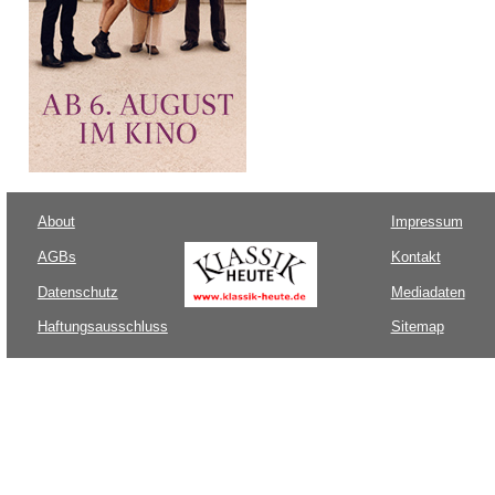
About
Impressum
AGBs
Kontakt
Datenschutz
Mediadaten
Haftungsausschluss
Sitemap