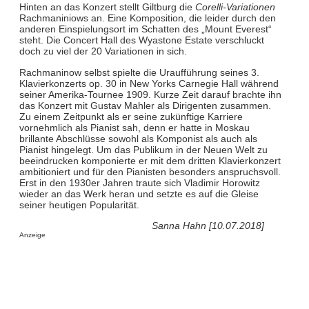
Hinten an das Konzert stellt Giltburg die
Corelli-Variationen
Rachmaniniows an. Eine Komposition, die leider durch den
anderen Einspielungsort im Schatten des „Mount Everest“
steht. Die Concert Hall des Wyastone Estate verschluckt
doch zu viel der 20 Variationen in sich.
Rachmaninow selbst spielte die Uraufführung seines 3.
Klavierkonzerts op. 30 in New Yorks Carnegie Hall während
seiner Amerika-Tournee 1909. Kurze Zeit darauf brachte ihn
das Konzert mit Gustav Mahler als Dirigenten zusammen.
Zu einem Zeitpunkt als er seine zukünftige Karriere
vornehmlich als Pianist sah, denn er hatte in Moskau
brillante Abschlüsse sowohl als Komponist als auch als
Pianist hingelegt. Um das Publikum in der Neuen Welt zu
beeindrucken komponierte er mit dem dritten Klavierkonzert
ambitioniert und für den Pianisten besonders anspruchsvoll.
Erst in den 1930er Jahren traute sich Vladimir Horowitz
wieder an das Werk heran und setzte es auf die Gleise
seiner heutigen Popularität.
Sanna Hahn [10.07.2018]
Anzeige