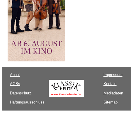
About
Impressum
AGBs
Kontakt
Datenschutz
Mediadaten
Haftungsausschluss
Sitemap