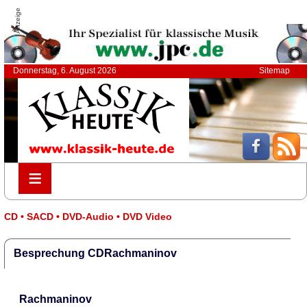
Anzeige
Donnerstag, 6. August 2026
Sitemap
≡
≡
CD • SACD • DVD-Audio • DVD Video
Besprechung CDRachmaninov
Rachmaninov