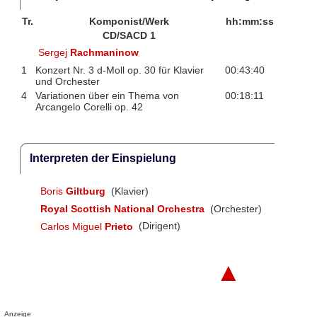
Tr.
Komponist/Werk
hh:mm:ss
CD/SACD 1
Sergej
Rachmaninow
1
Konzert Nr. 3 d-Moll op. 30 für Klavier
00:43:40
und Orchester
4
Variationen über ein Thema von
00:18:11
Arcangelo Corelli op. 42
Interpreten der Einspielung
Boris
Giltburg
(Klavier)
Royal Scottish National Orchestra
(Orchester)
Carlos Miguel
Prieto
(Dirigent)
▲
Anzeige