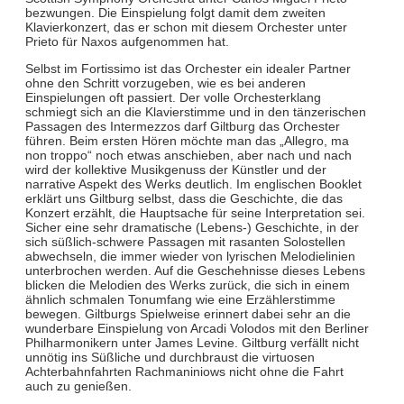
bezwungen. Die Einspielung folgt damit dem zweiten
Klavierkonzert, das er schon mit diesem Orchester unter
Prieto für Naxos aufgenommen hat.
Selbst im Fortissimo ist das Orchester ein idealer Partner
ohne den Schritt vorzugeben, wie es bei anderen
Einspielungen oft passiert. Der volle Orchesterklang
schmiegt sich an die Klavierstimme und in den tänzerischen
Passagen des Intermezzos darf Giltburg das Orchester
führen. Beim ersten Hören möchte man das „Allegro, ma
non troppo“ noch etwas anschieben, aber nach und nach
wird der kollektive Musikgenuss der Künstler und der
narrative Aspekt des Werks deutlich. Im englischen Booklet
erklärt uns Giltburg selbst, dass die Geschichte, die das
Konzert erzählt, die Hauptsache für seine Interpretation sei.
Sicher eine sehr dramatische (Lebens-) Geschichte, in der
sich süßlich-schwere Passagen mit rasanten Solostellen
abwechseln, die immer wieder von lyrischen Melodielinien
unterbrochen werden. Auf die Geschehnisse dieses Lebens
blicken die Melodien des Werks zurück, die sich in einem
ähnlich schmalen Tonumfang wie eine Erzählerstimme
bewegen. Giltburgs Spielweise erinnert dabei sehr an die
wunderbare Einspielung von Arcadi Volodos mit den Berliner
Philharmonikern unter James Levine. Giltburg verfällt nicht
unnötig ins Süßliche und durchbraust die virtuosen
Achterbahnfahrten Rachmaniniows nicht ohne die Fahrt
auch zu genießen.