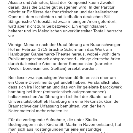
Alceste und Admetus, lässt der Komponist kaum Zweifel
daran, dass die Sache gut ausgehen wird. In der Partitur
mischt er Einflüsse der französischen und der italienischen
Oper mit dem schlichten und liedhaften deutschen Stil.
Sängerische Virtuosität ist zwar in einigen Arien gefordert,
wird aber nicht zum Selbstzweck. Ein empfindsamer,
heiterer und im Melodischen unverkünstelter Tonfall herrscht
vor.
Wenige Monate nach der Uraufführung am Braunschweiger
Hof im Februar 1719 brachte Schürmann das Werk am
Hamburger Gänsemarkt-Theater heraus, wobei - wohl dem
Publikumsgeschmack entsprechend - einige deutsche Arien
durch italienische Arien anderer Komponisten (darunter
Vivaldi, Bononcini und Steffani) ersetzt wurden.
Bei dieser zweisprachigen Version dürfte es sich eher um
ein Opern-Divertimento gehandelt haben. Verständlich also,
dass sich Ira Hochman und das von ihr geleitete barockwerk
hamburg bei ihrer (enthusiastisch aufgenommenen)
halbszenischen Aufführung im Lichthof der Staats- und
Universitätsbibliothek Hamburg um eine Rekonstruktion der
Braunschweiger Urfassung bemühten, von der kein
Notenmaterial mehr erhalten ist.
Für die vorliegende Aufnahme, die unter Studio-
Bedingungen in der Kirche St. Martin in Raven entstand, hat
man sich aus Kostengründen für eine einstündige