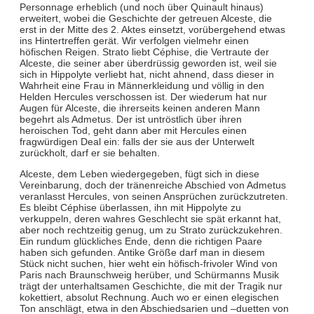
Personnage erheblich (und noch über Quinault hinaus)
erweitert, wobei die Geschichte der getreuen Alceste, die
erst in der Mitte des 2. Aktes einsetzt, vorübergehend etwas
ins Hintertreffen gerät. Wir verfolgen vielmehr einen
höfischen Reigen. Strato liebt Céphise, die Vertraute der
Alceste, die seiner aber überdrüssig geworden ist, weil sie
sich in Hippolyte verliebt hat, nicht ahnend, dass dieser in
Wahrheit eine Frau in Männerkleidung und völlig in den
Helden Hercules verschossen ist. Der wiederum hat nur
Augen für Alceste, die ihrerseits keinen anderen Mann
begehrt als Admetus. Der ist untröstlich über ihren
heroischen Tod, geht dann aber mit Hercules einen
fragwürdigen Deal ein: falls der sie aus der Unterwelt
zurückholt, darf er sie behalten.
Alceste, dem Leben wiedergegeben, fügt sich in diese
Vereinbarung, doch der tränenreiche Abschied von Admetus
veranlasst Hercules, von seinen Ansprüchen zurückzutreten.
Es bleibt Céphise überlassen, ihn mit Hippolyte zu
verkuppeln, deren wahres Geschlecht sie spät erkannt hat,
aber noch rechtzeitig genug, um zu Strato zurückzukehren.
Ein rundum glückliches Ende, denn die richtigen Paare
haben sich gefunden. Antike Größe darf man in diesem
Stück nicht suchen, hier weht ein höfisch-frivoler Wind von
Paris nach Braunschweig herüber, und Schürmanns Musik
trägt der unterhaltsamen Geschichte, die mit der Tragik nur
kokettiert, absolut Rechnung. Auch wo er einen elegischen
Ton anschlägt, etwa in den Abschiedsarien und –duetten von