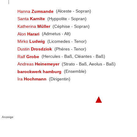
Hanna
Zumsande
(Alceste - Sopran)
Santa
Karnīte
(Hyppolite - Sopran)
Katherina
Müller
(Céphise - Sopran)
Alon
Harari
(Admetus - Alt)
Mirko
Ludwig
(Licomedes - Tenor)
Dustin
Drosdziok
(Phéres - Tenor)
Ralf
Grobe
(Hercules - Baß, Cléantes - Baß)
Andreas
Heinemeyer
(Strato - Baß, Aeolus - Baß)
barockwerk hamburg
(Ensemble)
Ira
Hochmann
(Dirigentin)
▲
Anzeige