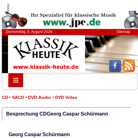
Anzeige
Donnerstag, 6. August 2026
Sitemap
≡
≡
CD • SACD • DVD-Audio • DVD Video
Besprechung CDGeorg Caspar Schürmann
Georg Caspar Schürmann