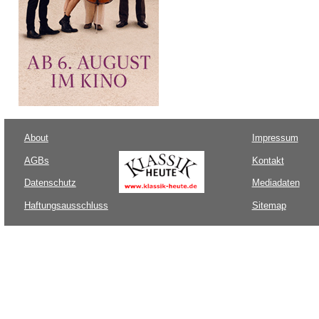
About
Impressum
AGBs
Kontakt
Datenschutz
Mediadaten
Haftungsausschluss
Sitemap