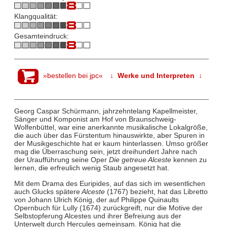
Klangqualität:
Gesamteindruck:
»bestellen bei jpc«
↓ Werke und Interpreten ↓
Georg Caspar Schürmann, jahrzehntelang Kapellmeister,
Sänger und Komponist am Hof von Braunschweig-
Wolfenbüttel, war eine anerkannte musikalische Lokalgröße,
die auch über das Fürstentum hinauswirkte, aber Spuren in
der Musikgeschichte hat er kaum hinterlassen. Umso größer
mag die Überraschung sein, jetzt dreihundert Jahre nach
der Uraufführung seine Oper
Die getreue Alceste
kennen zu
lernen, die erfreulich wenig Staub angesetzt hat.
Mit dem Drama des Euripides, auf das sich im wesentlichen
auch Glucks spätere
Alceste
(1767) bezieht, hat das Libretto
von Johann Ulrich König, der auf Philippe Quinaults
Opernbuch für Lully (1674) zurückgreift, nur die Motive der
Selbstopferung Alcestes und ihrer Befreiung aus der
Unterwelt durch Hercules gemeinsam. König hat die