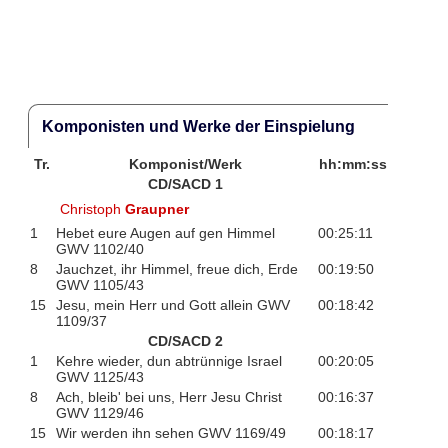
Komponisten und Werke der Einspielung
Tr.
Komponist/Werk
hh:mm:ss
CD/SACD 1
Christoph
Graupner
1
Hebet eure Augen auf gen Himmel
00:25:11
GWV 1102/40
8
Jauchzet, ihr Himmel, freue dich, Erde
00:19:50
GWV 1105/43
15
Jesu, mein Herr und Gott allein GWV
00:18:42
1109/37
CD/SACD 2
1
Kehre wieder, dun abtrünnige Israel
00:20:05
GWV 1125/43
8
Ach, bleib' bei uns, Herr Jesu Christ
00:16:37
GWV 1129/46
15
Wir werden ihn sehen GWV 1169/49
00:18:17