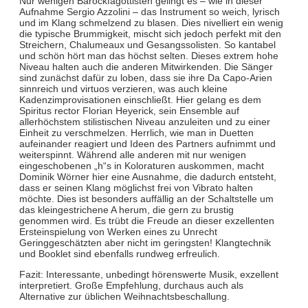
Nur wenigen Barockfagottisten gelingt es – wie in dieser
Aufnahme Sergio Azzolini – das Instrument so weich, lyrisch
und im Klang schmelzend zu blasen. Dies nivelliert ein wenig
die typische Brummigkeit, mischt sich jedoch perfekt mit den
Streichern, Chalumeaux und Gesangssolisten. So kantabel
und schön hört man das höchst selten. Dieses extrem hohe
Niveau halten auch die anderen Mitwirkenden. Die Sänger
sind zunächst dafür zu loben, dass sie ihre Da Capo-Arien
sinnreich und virtuos verzieren, was auch kleine
Kadenzimprovisationen einschließt. Hier gelang es dem
Spiritus rector Florian Heyerick, sein Ensemble auf
allerhöchstem stilistischen Niveau anzuleiten und zu einer
Einheit zu verschmelzen. Herrlich, wie man in Duetten
aufeinander reagiert und Ideen des Partners aufnimmt und
weiterspinnt. Während alle anderen mit nur wenigen
eingeschobenen „h“s in Koloraturen auskommen, macht
Dominik Wörner hier eine Ausnahme, die dadurch entsteht,
dass er seinen Klang möglichst frei von Vibrato halten
möchte. Dies ist besonders auffällig an der Schaltstelle um
das kleingestrichene A herum, die gern zu brustig
genommen wird. Es trübt die Freude an dieser exzellenten
Ersteinspielung von Werken eines zu Unrecht
Geringgeschätzten aber nicht im geringsten! Klangtechnik
und Booklet sind ebenfalls rundweg erfreulich.
Fazit: Interessante, unbedingt hörenswerte Musik, exzellent
interpretiert. Große Empfehlung, durchaus auch als
Alternative zur üblichen Weihnachtsbeschallung.