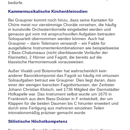
bedürfe.
Kammermusikalische Kirchenkleinodien
Bei Graupner kommt noch hinzu, dass seine Kantaten für
Chöre meist nur vierstimmige Choräle vorsehen, die häufig
in kunstvolle Orchesterritornelle eingebettet werden und
genauso gut vom mit anspruchsvollen Aufgaben betrauten
Soloquartett übernommen werden können. Auch hat
Graupner – darin Telemann verwandt – ein Faible für
ausgefallene Instrumentenkombinationen wie beispielsweise
2 Bass-Chalumeaux (nicht überblasende Vorläufer der
Klarinette), 2 Hörner und Fagott, die bereits auf die
klassische Harmoniemusik vorausweisen.
Außer Vivaldi und Boismortier hat wahrscheinlich kein
anderer Barockkomponist das Fagott so häufig mit virtuosen
Soloaufgaben betraut wie Graupner. Dies liegt daran, dass
einer der wenigen barocken Fagottvirtuosen, der Zerbster
Johann Christian Klotsch, seit 1736 Mitglied der Darmstädter
Hofkapelle war. Das Instrument selbst wurde um 1670 in
Frankreich aus dem Bass-Dulzian in F entwickelt, der um
Klappen für die beiden Daumen bis C hinunter erweitert und
durch eine Fertigung aus mehreren einzelnen Teilen
intonationsmäßig präziser gemacht wurde.
Stilistische Höchstkompetenz