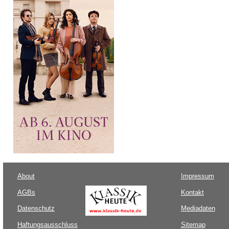
About
Impressum
AGBs
Kontakt
Datenschutz
Mediadaten
Haftungsausschluss
Sitemap