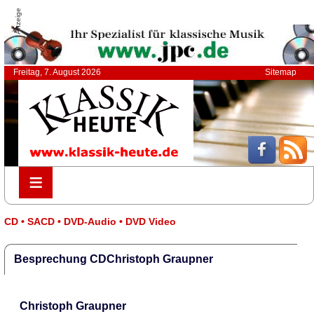
Anzeige
Freitag, 7. August 2026
Sitemap
≡
≡
CD • SACD • DVD-Audio • DVD Video
Besprechung CDChristoph Graupner
Christoph Graupner