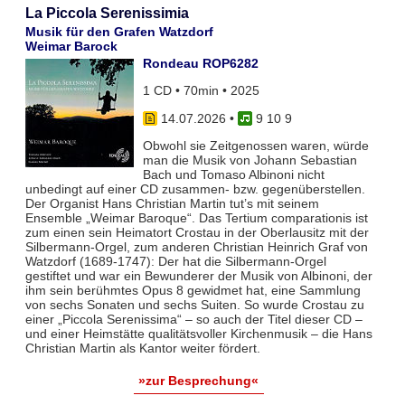
La Piccola Serenissimia
Musik für den Grafen Watzdorf
Weimar Barock
Rondeau ROP6282
1 CD • 70min • 2025
14.07.2026
•
9 10 9
Obwohl sie Zeitgenossen waren, würde
man die Musik von Johann Sebastian
Bach und Tomaso Albinoni nicht
unbedingt auf einer CD zusammen- bzw. gegenüberstellen.
Der Organist Hans Christian Martin tut’s mit seinem
Ensemble „Weimar Baroque“. Das Tertium comparationis ist
zum einen sein Heimatort Crostau in der Oberlausitz mit der
Silbermann-Orgel, zum anderen Christian Heinrich Graf von
Watzdorf (1689-1747): Der hat die Silbermann-Orgel
gestiftet und war ein Bewunderer der Musik von Albinoni, der
ihm sein berühmtes Opus 8 gewidmet hat, eine Sammlung
von sechs Sonaten und sechs Suiten. So wurde Crostau zu
einer „Piccola Serenissima“ – so auch der Titel dieser CD –
und einer Heimstätte qualitätsvoller Kirchenmusik – die Hans
Christian Martin als Kantor weiter fördert.
»zur Besprechung«