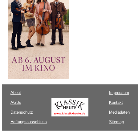
About
Impressum
AGBs
Kontakt
Datenschutz
Mediadaten
Haftungsausschluss
Sitemap