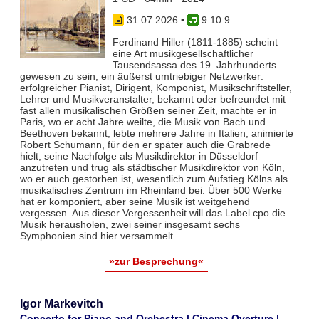
31.07.2026
•
9 10 9
Ferdinand Hiller (1811-1885) scheint
eine Art musikgesellschaftlicher
Tausendsassa des 19. Jahrhunderts
gewesen zu sein, ein äußerst umtriebiger Netzwerker:
erfolgreicher Pianist, Dirigent, Komponist, Musikschriftsteller,
Lehrer und Musikveranstalter, bekannt oder befreundet mit
fast allen musikalischen Größen seiner Zeit, machte er in
Paris, wo er acht Jahre weilte, die Musik von Bach und
Beethoven bekannt, lebte mehrere Jahre in Italien, animierte
Robert Schumann, für den er später auch die Grabrede
hielt, seine Nachfolge als Musikdirektor in Düsseldorf
anzutreten und trug als städtischer Musikdirektor von Köln,
wo er auch gestorben ist, wesentlich zum Aufstieg Kölns als
musikalisches Zentrum im Rheinland bei. Über 500 Werke
hat er komponiert, aber seine Musik ist weitgehend
vergessen. Aus dieser Vergessenheit will das Label cpo die
Musik herausholen, zwei seiner insgesamt sechs
Symphonien sind hier versammelt.
»zur Besprechung«
Igor Markevitch
Concerto for Piano and Orchestra | Cinema Overture |