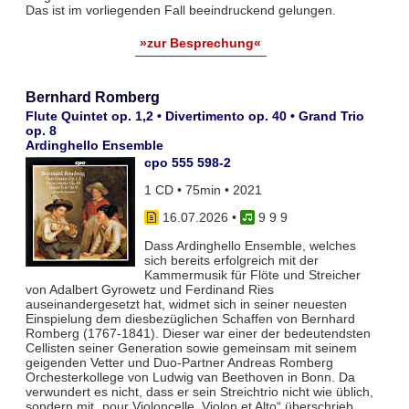
Das ist im vorliegenden Fall beeindruckend gelungen.
»zur Besprechung«
Bernhard Romberg
Flute Quintet op. 1,2 • Divertimento op. 40 • Grand Trio
op. 8
Ardinghello Ensemble
cpo 555 598-2
1 CD • 75min • 2021
16.07.2026
•
9 9 9
Dass Ardinghello Ensemble, welches
sich bereits erfolgreich mit der
Kammermusik für Flöte und Streicher
von Adalbert Gyrowetz und Ferdinand Ries
auseinandergesetzt hat, widmet sich in seiner neuesten
Einspielung dem diesbezüglichen Schaffen von Bernhard
Romberg (1767-1841). Dieser war einer der bedeutendsten
Cellisten seiner Generation sowie gemeinsam mit seinem
geigenden Vetter und Duo-Partner Andreas Romberg
Orchesterkollege von Ludwig van Beethoven in Bonn. Da
verwundert es nicht, dass er sein Streichtrio nicht wie üblich,
sondern mit „pour Violoncelle, Violon et Alto“ überschrieb.