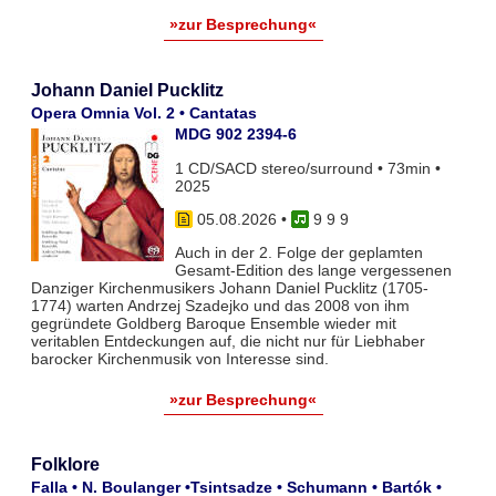
»zur Besprechung«
Johann Daniel Pucklitz
Opera Omnia Vol. 2 • Cantatas
MDG 902 2394-6
1 CD/SACD stereo/surround • 73min •
2025
05.08.2026
•
9 9 9
Auch in der 2. Folge der geplamten
Gesamt-Edition des lange vergessenen
Danziger Kirchenmusikers Johann Daniel Pucklitz (1705-
1774) warten Andrzej Szadejko und das 2008 von ihm
gegründete Goldberg Baroque Ensemble wieder mit
veritablen Entdeckungen auf, die nicht nur für Liebhaber
barocker Kirchenmusik von Interesse sind.
»zur Besprechung«
Folklore
Falla • N. Boulanger •Tsintsadze • Schumann • Bartók •