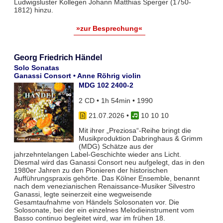
Ludwigsluster Kollegen Johann Matthias Sperger (1750-
1812) hinzu.
»zur Besprechung«
Georg Friedrich Händel
Solo Sonatas
Ganassi Consort • Anne Röhrig violin
MDG 102 2400-2
2 CD • 1h 54min • 1990
21.07.2026
•
10 10 10
Mit ihrer „Preziosa“-Reihe bringt die
Musikproduktion Dabringhaus & Grimm
(MDG) Schätze aus der
jahrzehntelangen Label-Geschichte wieder ans Licht.
Diesmal wird das Ganassi Consort neu aufgelegt, das in den
1980er Jahren zu den Pionieren der historischen
Aufführungspraxis gehörte. Das Kölner Ensemble, benannt
nach dem venezianischen Renaissance-Musiker Silvestro
Ganassi, legte seinerzeit eine wegweisende
Gesamtaufnahme von Händels Solosonaten vor. Die
Solosonate, bei der ein einzelnes Melodieinstrument vom
Basso continuo begleitet wird, war im frühen 18.