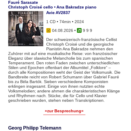
Fauré Sarasate
Christoph Croisé cello • Ana Bakradze piano
Avie AV2837
1 CD • 74min • 2024
04.08.2026
•
9 9 9
Der schweizerisch-französische Cellist
Christoph Croisé und die georgische
Pianistin Ana Bakradze nehmen den
Zuhörer mit auf eine musikalische Reise: von französischer
Eleganz über slawische Melancholie bis zum spanischen
Temperament. Den roten Faden zwischen unterschiedlichen
Stilen und Epochen offenbart der Albumtitel „Folklore“ –
durch alle Kompositionen weht der Geist der Volksmusik. Die
Bandbreite reicht von Robert Schumann über Gabriel Fauré
bis zu Béla Bartók. Sieben verschiedene Komponisten
erklingen insgesamt. Einige von ihnen nutzten echte
Volksmelodien; andere ahmen die charakteristischen Klänge
und Rhythmen nach. Stücke, die für Cello und Klavier
geschrieben wurden, stehen neben Transkriptionen.
»zur Besprechung«
Georg Philipp Telemann