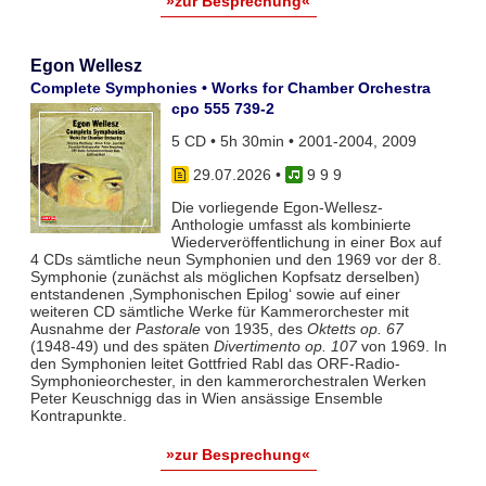
»zur Besprechung«
Egon Wellesz
Complete Symphonies • Works for Chamber Orchestra
cpo 555 739-2
5 CD • 5h 30min • 2001-2004, 2009
29.07.2026
•
9 9 9
Die vorliegende Egon-Wellesz-
Anthologie umfasst als kombinierte
Wiederveröffentlichung in einer Box auf
4 CDs sämtliche neun Symphonien und den 1969 vor der 8.
Symphonie (zunächst als möglichen Kopfsatz derselben)
entstandenen ‚Symphonischen Epilog‘ sowie auf einer
weiteren CD sämtliche Werke für Kammerorchester mit
Ausnahme der
Pastorale
von 1935, des
Oktetts op. 67
(1948-49) und des späten
Divertimento op. 107
von 1969. In
den Symphonien leitet Gottfried Rabl das ORF-Radio-
Symphonieorchester, in den kammerorchestralen Werken
Peter Keuschnigg das in Wien ansässige Ensemble
Kontrapunkte.
»zur Besprechung«