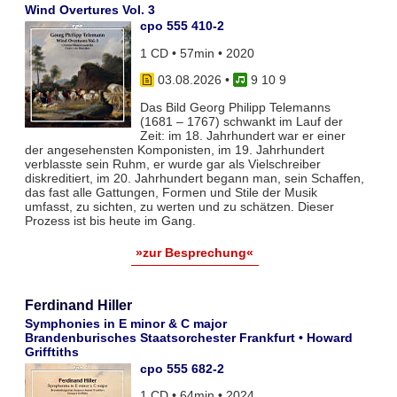
Wind Overtures Vol. 3
cpo 555 410-2
1 CD • 57min • 2020
03.08.2026
•
9 10 9
Das Bild Georg Philipp Telemanns
(1681 – 1767) schwankt im Lauf der
Zeit: im 18. Jahrhundert war er einer
der angesehensten Komponisten, im 19. Jahrhundert
verblasste sein Ruhm, er wurde gar als Vielschreiber
diskreditiert, im 20. Jahrhundert begann man, sein Schaffen,
das fast alle Gattungen, Formen und Stile der Musik
umfasst, zu sichten, zu werten und zu schätzen. Dieser
Prozess ist bis heute im Gang.
»zur Besprechung«
Ferdinand Hiller
Symphonies in E minor & C major
Brandenburisches Staatsorchester Frankfurt • Howard
Grifftiths
cpo 555 682-2
1 CD • 64min • 2024