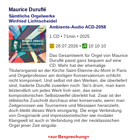
Maurice Duruflé
Sämtliche Orgelwerke
Winfried Lichtscheidel
Ambiente-Audio ACD-2058
1 CD • 71min • 2025
28.07.2026
•
10 10 10
Das Gesamtwerk für Orgel von Maurice
Duruflé passt ganz bequem auf eine
CD. Mehr hat der ehemalige
Titularorganist an der Kirche Saint-Etienne-du-Mont in Paris
und Orgelprofessor am dortigen Konservatorium schlicht
nicht komponiert. Und selbst mit den Werken, die überliefert
sind, haderte Duruflé zuweilen noch. Sei’s drum, man kann
letztendlich um jedes Werk froh sein, das seine
kompositorischen Selbstzweifel überlebt hat. Zwar ist der
stilistische Zuschnitt durchaus eher konservativ, wenn man
Zeitgenossen wie Tournemire und Messiaen heranzieht,
doch bleibt dieses Werk einzigartig. Die enge Verbindung
von Gregorianik und impressionistischer wie modaler
Klangwelt ist auch in Verbindung mit der neoklassischen
Orgel jener Zeit singulär.
»zur Besprechung«