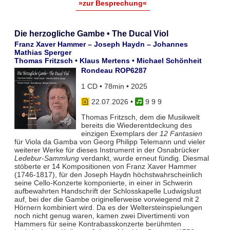
»zur Besprechung«
Die herzogliche Gambe • The Ducal Viol
Franz Xaver Hammer – Joseph Haydn – Johannes
Mathias Sperger
Thomas Fritzsch • Klaus Mertens • Michael Schönheit
Rondeau ROP6287
1 CD • 78min • 2025
22.07.2026
•
9 9 9
Thomas Fritzsch, dem die Musikwelt
bereits die Wiederentdeckung des
einzigen Exemplars der
12 Fantasien
für Viola da Gamba von Georg Philipp Telemann und vieler
weiterer Werke für dieses Instrument in der Osnabrücker
Ledebur-Sammlung
verdankt, wurde erneut fündig. Diesmal
stöberte er 14 Kompositionen von Franz Xaver Hammer
(1746-1817), für den Joseph Haydn höchstwahrscheinlich
seine Cello-Konzerte komponierte, in einer in Schwerin
aufbewahrten Handschrift der Schlosskapelle Ludwigslust
auf, bei der die Gambe originellerweise vorwiegend mit 2
Hörnern kombiniert wird. Da es der Weltersteinspielungen
noch nicht genug waren, kamen zwei Divertimenti von
Hammers für seine Kontrabasskonzerte berühmten