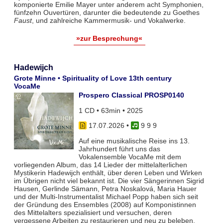
komponierte Emilie Mayer unter anderem acht Symphonien,
fünfzehn Ouvertüren, darunter die bedeutende zu Goethes
Faust
, und zahlreiche Kammermusik- und Vokalwerke.
»zur Besprechung«
Hadewijch
Grote Minne • Spirituality of Love 13th century
VocaMe
Prospero Classical PROSP0140
1 CD • 63min • 2025
17.07.2026
•
9 9 9
Auf eine musikalische Reise ins 13.
Jahrhundert führt uns das
Vokalensemble VocaMe mit dem
vorliegenden Album, das 14 Lieder der mittelalterlichen
Mystikerin Hadewijch enthält, über deren Leben und Wirken
im Übrigen nicht viel bekannt ist. Die vier Sängerinnen Sigrid
Hausen, Gerlinde Sämann, Petra Noskalová, Maria Hauer
und der Multi-Instrumentalist Michael Popp haben sich seit
der Gründung des Ensembles (2008) auf Komponistinnen
des Mittelalters spezialisiert und versuchen, deren
vergessene Arbeiten zu restaurieren und neu zu beleben.