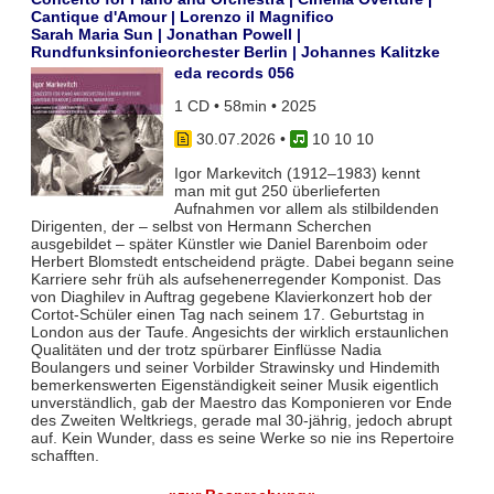
Cantique d'Amour | Lorenzo il Magnifico
Sarah Maria Sun | Jonathan Powell |
Rundfunksinfonieorchester Berlin | Johannes Kalitzke
eda records 056
1 CD • 58min • 2025
30.07.2026
•
10 10 10
Igor Markevitch (1912–1983) kennt
man mit gut 250 überlieferten
Aufnahmen vor allem als stilbildenden
Dirigenten, der – selbst von Hermann Scherchen
ausgebildet – später Künstler wie Daniel Barenboim oder
Herbert Blomstedt entscheidend prägte. Dabei begann seine
Karriere sehr früh als aufsehenerregender Komponist. Das
von Diaghilev in Auftrag gegebene Klavierkonzert hob der
Cortot-Schüler einen Tag nach seinem 17. Geburtstag in
London aus der Taufe. Angesichts der wirklich erstaunlichen
Qualitäten und der trotz spürbarer Einflüsse Nadia
Boulangers und seiner Vorbilder Strawinsky und Hindemith
bemerkenswerten Eigenständigkeit seiner Musik eigentlich
unverständlich, gab der Maestro das Komponieren vor Ende
des Zweiten Weltkriegs, gerade mal 30-jährig, jedoch abrupt
auf. Kein Wunder, dass es seine Werke so nie ins Repertoire
schafften.