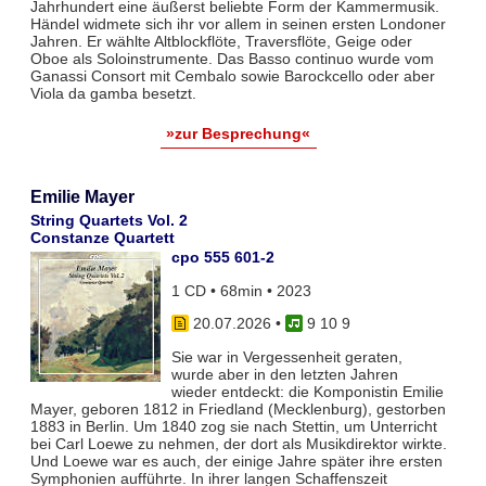
Jahrhundert eine äußerst beliebte Form der Kammermusik.
Händel widmete sich ihr vor allem in seinen ersten Londoner
Jahren. Er wählte Altblockflöte, Traversflöte, Geige oder
Oboe als Soloinstrumente. Das Basso continuo wurde vom
Ganassi Consort mit Cembalo sowie Barockcello oder aber
Viola da gamba besetzt.
»zur Besprechung«
Emilie Mayer
String Quartets Vol. 2
Constanze Quartett
cpo 555 601-2
1 CD • 68min • 2023
20.07.2026
•
9 10 9
Sie war in Vergessenheit geraten,
wurde aber in den letzten Jahren
wieder entdeckt: die Komponistin Emilie
Mayer, geboren 1812 in Friedland (Mecklenburg), gestorben
1883 in Berlin. Um 1840 zog sie nach Stettin, um Unterricht
bei Carl Loewe zu nehmen, der dort als Musikdirektor wirkte.
Und Loewe war es auch, der einige Jahre später ihre ersten
Symphonien aufführte. In ihrer langen Schaffenszeit