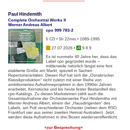
Paul Hindemith
Complete Orchestral Works II
Werner Andreas Albert
cpo 999 783-2
5 CD • 5h 22min • 1089-1995
27.07.2026
•
9 8 9
Es ist nunmehr 40 Jahre her, dass das
Label cpo gegründet wurde –
mittlerweile natürlich längst eine fest
etablierte Größe am Markt, speziell in Sachen
Repertoireraritäten. Diesen Ruf hat sich die „Osnabrücker
Klassikproduktion“ nicht zuletzt mit einer Reihe von
ambitionierten Aufnahmeprojekten in den 1990er Jahren
erarbeitet, Kernstücke und bis heute fester Bestandteil des
cpo-Katalogs. Zu diesen Marksteinen zählt auch die
Gesamtaufnahme der Orchesterwerke Paul Hindemiths mit
Werner Andreas Albert, einem der „Hausdirigenten“ des
Labels, am Pult verschiedener Orchester (neben dem RSO
Frankfurt vier aus seiner zweiten Heimat Australien). Jetzt
werden diese Aufnahmen in drei Boxen wiederveröffentlicht.
»zur Besprechung«