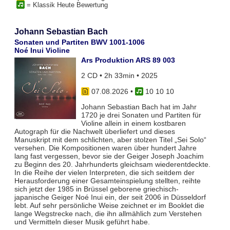
= Klassik Heute Bewertung
Johann Sebastian Bach
Sonaten und Partiten BWV 1001-1006
Noé Inui Violine
Ars Produktion ARS 89 003
2 CD • 2h 33min • 2025
07.08.2026
•
10 10 10
Johann Sebastian Bach hat im Jahr
1720 je drei Sonaten und Partiten für
Violine allein in einem kostbaren
Autograph für die Nachwelt überliefert und dieses
Manuskript mit dem schlichten, aber stolzen Titel „Sei Solo“
versehen. Die Kompositionen waren über hundert Jahre
lang fast vergessen, bevor sie der Geiger Joseph Joachim
zu Beginn des 20. Jahrhunderts gleichsam wiederentdeckte.
In die Reihe der vielen Interpreten, die sich seitdem der
Herausforderung einer Gesamteinspielung stellten, reihte
sich jetzt der 1985 in Brüssel geborene griechisch-
japanische Geiger Noé Inui ein, der seit 2006 in Düsseldorf
lebt. Auf sehr persönliche Weise zeichnet er im Booklet die
lange Wegstrecke nach, die ihn allmählich zum Verstehen
und Vermitteln dieser Musik geführt habe.