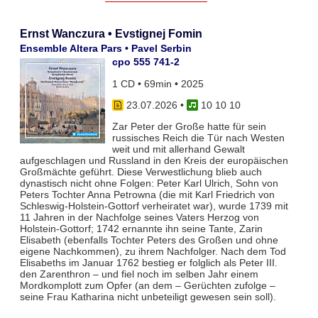
Ernst Wanczura • Evstignej Fomin
Ensemble Altera Pars • Pavel Serbin
cpo 555 741-2
1 CD • 69min • 2025
23.07.2026
•
10 10 10
Zar Peter der Große hatte für sein
russisches Reich die Tür nach Westen
weit und mit allerhand Gewalt
aufgeschlagen und Russland in den Kreis der europäischen
Großmächte geführt. Diese Verwestlichung blieb auch
dynastisch nicht ohne Folgen: Peter Karl Ulrich, Sohn von
Peters Tochter Anna Petrowna (die mit Karl Friedrich von
Schleswig-Holstein-Gottorf verheiratet war), wurde 1739 mit
11 Jahren in der Nachfolge seines Vaters Herzog von
Holstein-Gottorf; 1742 ernannte ihn seine Tante, Zarin
Elisabeth (ebenfalls Tochter Peters des Großen und ohne
eigene Nachkommen), zu ihrem Nachfolger. Nach dem Tod
Elisabeths im Januar 1762 bestieg er folglich als Peter III.
den Zarenthron – und fiel noch im selben Jahr einem
Mordkomplott zum Opfer (an dem – Gerüchten zufolge –
seine Frau Katharina nicht unbeteiligt gewesen sein soll).