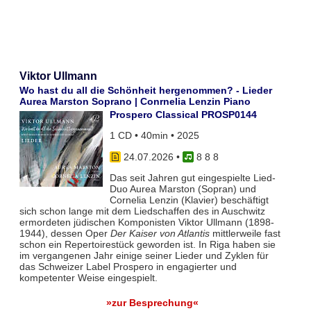
Viktor Ullmann
Wo hast du all die Schönheit hergenommen? - Lieder
Aurea Marston Soprano | Conrnelia Lenzin Piano
Prospero Classical PROSP0144
1 CD • 40min • 2025
24.07.2026
•
8 8 8
Das seit Jahren gut eingespielte Lied-
Duo Aurea Marston (Sopran) und
Cornelia Lenzin (Klavier) beschäftigt
sich schon lange mit dem Liedschaffen des in Auschwitz
ermordeten jüdischen Komponisten Viktor Ullmann (1898-
1944), dessen Oper
Der Kaiser von Atlantis
mittlerweile fast
schon ein Repertoirestück geworden ist. In Riga haben sie
im vergangenen Jahr einige seiner Lieder und Zyklen für
das Schweizer Label Prospero in engagierter und
kompetenter Weise eingespielt.
»zur Besprechung«