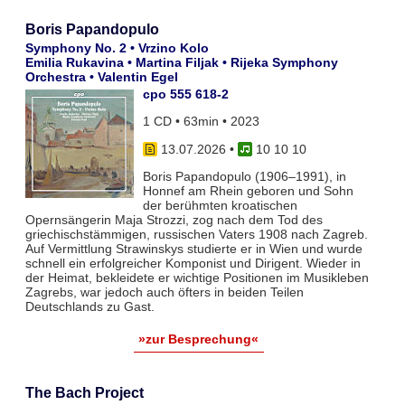
Boris Papandopulo
Symphony No. 2 • Vrzino Kolo
Emilia Rukavina • Martina Filjak • Rijeka Symphony
Orchestra • Valentin Egel
cpo 555 618-2
1 CD • 63min • 2023
13.07.2026
•
10 10 10
Boris Papandopulo (1906–1991), in
Honnef am Rhein geboren und Sohn
der berühmten kroatischen
Opernsängerin Maja Strozzi, zog nach dem Tod des
griechischstämmigen, russischen Vaters 1908 nach Zagreb.
Auf Vermittlung Strawinskys studierte er in Wien und wurde
schnell ein erfolgreicher Komponist und Dirigent. Wieder in
der Heimat, bekleidete er wichtige Positionen im Musikleben
Zagrebs, war jedoch auch öfters in beiden Teilen
Deutschlands zu Gast.
»zur Besprechung«
The Bach Project