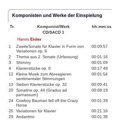
Komponisten und Werke der Einspielung
Tr.
Komponist/Werk
hh:mm:ss
CD/SACD 1
Hanns
Eisler
1
ZweiteSonate für Klavier in Form von
00:09:57
Variationen op. 6
2
Thema aus 2. Sonate (Urfassung)
00:01:16
3
Shimmy
00:01:09
4
Klavierstücke op. 8
00:17:49
12
Kleine Musik zum Abreagieren
00:01:54
sentimentaler Stimmungen
13
Sieben Klavierstücke op. 32
00:09:41
20
Sonatine op. 44 (Gradus ad
00:08:19
parnassum)
24
Cowboy Bauman fell off the Crazy
00:01:39
Horse
25
Variationen für Klavier
00:21:16
29
Andantino
00:01:38