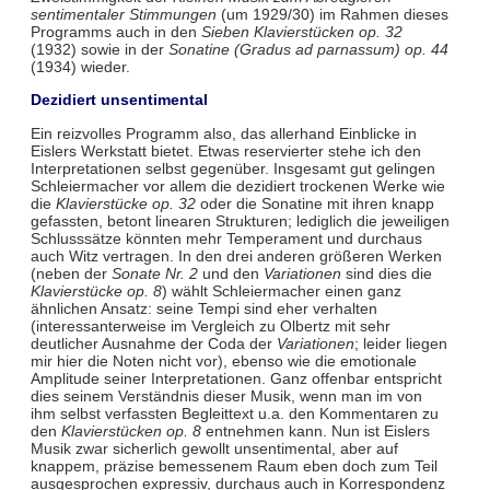
sentimentaler Stimmungen
(um 1929/30) im Rahmen dieses
Programms auch in den
Sieben Klavierstücken op. 32
(1932) sowie in der
Sonatine (Gradus ad parnassum) op. 44
(1934) wieder.
Dezidiert unsentimental
Ein reizvolles Programm also, das allerhand Einblicke in
Eislers Werkstatt bietet. Etwas reservierter stehe ich den
Interpretationen selbst gegenüber. Insgesamt gut gelingen
Schleiermacher vor allem die dezidiert trockenen Werke wie
die
Klavierstücke op. 32
oder die Sonatine mit ihren knapp
gefassten, betont linearen Strukturen; lediglich die jeweiligen
Schlusssätze könnten mehr Temperament und durchaus
auch Witz vertragen. In den drei anderen größeren Werken
(neben der
Sonate Nr. 2
und den
Variationen
sind dies die
Klavierstücke op. 8
) wählt Schleiermacher einen ganz
ähnlichen Ansatz: seine Tempi sind eher verhalten
(interessanterweise im Vergleich zu Olbertz mit sehr
deutlicher Ausnahme der Coda der
Variationen
; leider liegen
mir hier die Noten nicht vor), ebenso wie die emotionale
Amplitude seiner Interpretationen. Ganz offenbar entspricht
dies seinem Verständnis dieser Musik, wenn man im von
ihm selbst verfassten Begleittext u.a. den Kommentaren zu
den
Klavierstücken op. 8
entnehmen kann. Nun ist Eislers
Musik zwar sicherlich gewollt unsentimental, aber auf
knappem, präzise bemessenem Raum eben doch zum Teil
ausgesprochen expressiv, durchaus auch in Korrespondenz