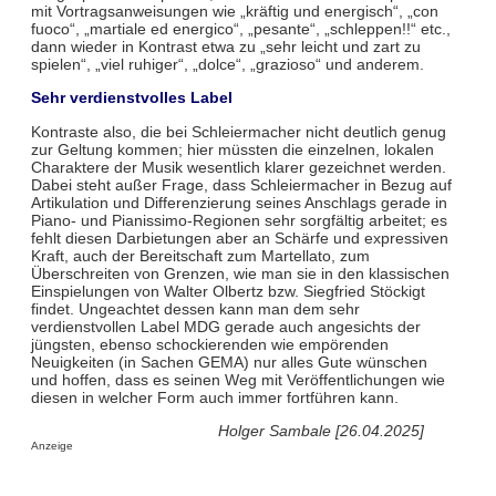
mit Vortragsanweisungen wie „kräftig und energisch“, „con
fuoco“, „martiale ed energico“, „pesante“, „schleppen!!“ etc.,
dann wieder in Kontrast etwa zu „sehr leicht und zart zu
spielen“, „viel ruhiger“, „dolce“, „grazioso“ und anderem.
Sehr verdienstvolles Label
Kontraste also, die bei Schleiermacher nicht deutlich genug
zur Geltung kommen; hier müssten die einzelnen, lokalen
Charaktere der Musik wesentlich klarer gezeichnet werden.
Dabei steht außer Frage, dass Schleiermacher in Bezug auf
Artikulation und Differenzierung seines Anschlags gerade in
Piano- und Pianissimo-Regionen sehr sorgfältig arbeitet; es
fehlt diesen Darbietungen aber an Schärfe und expressiven
Kraft, auch der Bereitschaft zum Martellato, zum
Überschreiten von Grenzen, wie man sie in den klassischen
Einspielungen von Walter Olbertz bzw. Siegfried Stöckigt
findet. Ungeachtet dessen kann man dem sehr
verdienstvollen Label MDG gerade auch angesichts der
jüngsten, ebenso schockierenden wie empörenden
Neuigkeiten (in Sachen GEMA) nur alles Gute wünschen
und hoffen, dass es seinen Weg mit Veröffentlichungen wie
diesen in welcher Form auch immer fortführen kann.
Holger Sambale [26.04.2025]
Anzeige