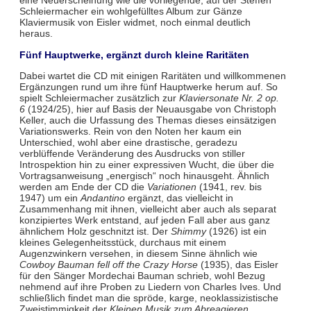
eine Neuerscheinung wie die vorliegende, auf der Steffen
Schleiermacher ein wohlgefülltes Album zur Gänze
Klaviermusik von Eisler widmet, noch einmal deutlich
heraus.
Fünf Hauptwerke, ergänzt durch kleine Raritäten
Dabei wartet die CD mit einigen Raritäten und willkommenen
Ergänzungen rund um ihre fünf Hauptwerke herum auf. So
spielt Schleiermacher zusätzlich zur
Klaviersonate Nr. 2 op.
6
(1924/25), hier auf Basis der Neuausgabe von Christoph
Keller, auch die Urfassung des Themas dieses einsätzigen
Variationswerks. Rein von den Noten her kaum ein
Unterschied, wohl aber eine drastische, geradezu
verblüffende Veränderung des Ausdrucks von stiller
Introspektion hin zu einer expressiven Wucht, die über die
Vortragsanweisung „energisch“ noch hinausgeht. Ähnlich
werden am Ende der CD die
Variationen
(1941, rev. bis
1947) um ein
Andantino
ergänzt, das vielleicht in
Zusammenhang mit ihnen, vielleicht aber auch als separat
konzipiertes Werk entstand, auf jeden Fall aber aus ganz
ähnlichem Holz geschnitzt ist. Der
Shimmy
(1926) ist ein
kleines Gelegenheitsstück, durchaus mit einem
Augenzwinkern versehen, in diesem Sinne ähnlich wie
Cowboy Bauman fell off the Crazy Horse
(1935), das Eisler
für den Sänger Mordechai Bauman schrieb, wohl Bezug
nehmend auf ihre Proben zu Liedern von Charles Ives. Und
schließlich findet man die spröde, karge, neoklassizistische
Zweistimmigkeit der
Kleinen Musik zum Abreagieren