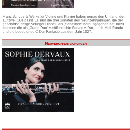
Franz Schuberts Werke für Violine und Klavier haben genau den Umfang, der
auf zwei CDs passt. Es sind die drei Sonaten des Neunzehnjährigen, die der
geschäftstüchtige Verleger Diabelli als „Sonatinen“ herausgegeben hat, dazu
kommen die als „Grand Duo“ veröffentlichte Sonate A-Dur, das h-Moll-Rondo
und die bedeutende C-Dur-Fantasie aus dem Jahr 1827.
Neuveröffentlichungen