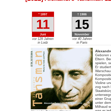
* 1897
† 1986
11
15
Juni
November
vor 129 Jahren
vor 40 Jahren
in Lodz
in Paris
Alexandr
Geboren w
Eltern. Be
spielen, 
Er studie
Warschau.
Kompositi
Kompositi
Violine un
zog nach 
Staatsbür
unterwegs
einer Gru
unter dem
Milhaud w
was er je