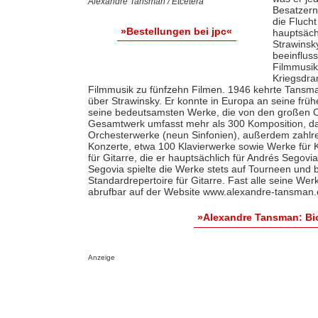
Alexandre Tansman / Etcetera
Besatzern
die Flucht
»Bestellungen bei jpc«
hauptsächl
Strawinsk
beeinfluss
Filmmusik 
Kriegsdr
Filmmusik zu fünfzehn Filmen. 1946 kehrte Tansma
über Strawinsky. Er konnte in Europa an seine frü
seine bedeutsamsten Werke, die von den großen O
Gesamtwerk umfasst mehr als 300 Komposition, daru
Orchesterwerke (neun Sinfonien), außerdem zahlre
Konzerte, etwa 100 Klavierwerke sowie Werke für 
für Gitarre, die er hauptsächlich für Andrés Segovia
Segovia spielte die Werke stets auf Tourneen und
Standardrepertoire für Gitarre. Fast alle seine Wer
abrufbar auf der Website www.alexandre-tansman.
»Alexandre Tansman: Bi
Anzeige