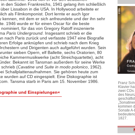
 in den Süden Frankreichs, 1941 gelang ihm schließlich
 über Lissabon in die USA. In Hollywood arbeitete er
ich als Filmkomponist. Dort lernte er auch Igor
y kennen, mit dem er sich anfreundete und der ihn sehr
te. 1946 wurde er für einen Oscar für die beste
nominiert, für das von Gregory Ratoff inszenierte
ama
Paris Underground
. Insgesamt schrieb er die
n nach Paris zurück und verfasste 1947 eine Biografie
heren Erfolge anknüpfen und schrieb nach dem Krieg
rchestern und Dirigenten auch aufgeführt wurden. Sein
nter sieben Opern, elf Ballette, sechs Oratorien, 80
iche Kammermusikwerke (acht Streichquartette), acht
Kinder. Bekannt ist Tansman außerdem für seine Werke
 schrieb (
Cavatine
und
Suite in modo polonico
, 1962).
 bei Schallplattenaufnahmen. Sie gehören heute zum
ke wurden auf CD eingespielt. Eine Diskographie ist
com. Tansma starb in Paris am 15. November 1986.
Franz Sch
Klavier h
zwei CDs 
ographie und Einspielungen«
des Neunz
geschäftst
„Sonatine
kommen di
Sonate A-
bedeutend
1827.