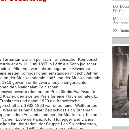
Der Deuts
Dr. Christ
Münchner
Saisonbe
22. Niede
e Tansman
war ein polnisch-französischer Komponist.
urde er am 11. Juni 1897 in Łódź als Sohn jüdischer
reits im Alter von vier Jahren begann er Klavier zu
seine ersten Kompositionen entstanden mit acht Jahren.
rte an der Musikakademie Łódź und der Musikakademie
 1919 gewann er für zwei anonym eingereichte
onen den Nationalen Polnischen
onswettbewerb (den ersten Preis für die
Fantasie
für
d Klavier, den zweiten Preis für eine Klaviersonate). Er
Frankreich und nahm 1920 die französische
gerschaft an. 1932-1933 war er auf einer Welttournee
. Wärend seiner Pariser Zeit schloss sich Tansman
ppe aus dem Ausland stammender Musiker an, bekannt
 Namen École de Paris; Artur Honegger and Darius
ollten ihn überreden, der Gruppe Les Six beizutreten,
doch ablehnte. 1940 floh er vor den deutschen