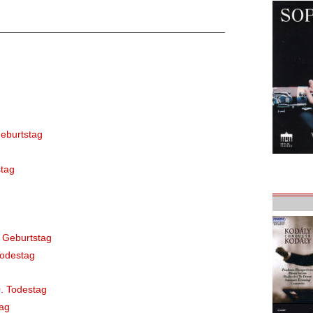
eburtstag
tag
 Geburtstag
Todestag
. Todestag
ag