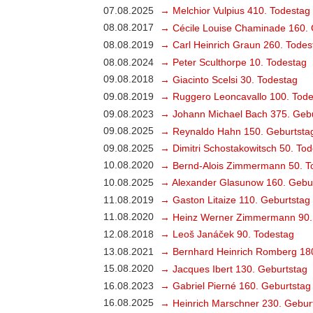
07.08.2025
→ Melchior Vulpius 410. Todestag
08.08.2017
→ Cécile Louise Chaminade 160. 
08.08.2019
→ Carl Heinrich Graun 260. Todes
08.08.2024
→ Peter Sculthorpe 10. Todestag
09.08.2018
→ Giacinto Scelsi 30. Todestag
09.08.2019
→ Ruggero Leoncavallo 100. Tode
09.08.2023
→ Johann Michael Bach 375. Gebu
09.08.2025
→ Reynaldo Hahn 150. Geburtsta
09.08.2025
→ Dimitri Schostakowitsch 50. To
10.08.2020
→ Bernd-Alois Zimmermann 50. T
10.08.2025
→ Alexander Glasunow 160. Gebu
11.08.2019
→ Gaston Litaize 110. Geburtstag
11.08.2020
→ Heinz Werner Zimmermann 90.
12.08.2018
→ Leoš Janáček 90. Todestag
13.08.2021
→ Bernhard Heinrich Romberg 18
15.08.2020
→ Jacques Ibert 130. Geburtstag
16.08.2023
→ Gabriel Pierné 160. Geburtstag
16.08.2025
→ Heinrich Marschner 230. Gebur