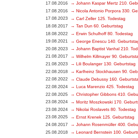
17.08.2016
→ Johann Kaspar Mertz 210. Gebu
17.08.2016
→ Nicola Antonio Porpora 330. Ge
17.08.2023
→ Carl Zeller 125. Todestag
18.08.2017
→ Tan Dun 60. Geburtstag
18.08.2022
→ Erwin Schulhoff 80. Todestag
19.08.2021
→ George Enescu 140. Geburtsta
20.08.2023
→ Johann Baptist Vanhal 210. Tod
21.08.2017
→ Wilhelm Killmayer 90. Geburtst
21.08.2023
→ Lili Boulanger 130. Geburtstag
22.08.2018
→ Karlheinz Stockhausen 90. Geb
22.08.2022
→ Claude Debussy 160. Geburtst
22.08.2024
→ Luca Marenzio 425. Todestag
22.08.2025
→ Christopher Gibbons 410. Gebu
23.08.2024
→ Moritz Moszkowski 170. Geburt
23.08.2024
→ Nikolai Roslavets 80. Todestag
23.08.2025
→ Ernst Krenek 125. Geburtstag
24.08.2017
→ Johann Rosenmüller 400. Gebu
25.08.2018
→ Leonard Bernstein 100. Geburt