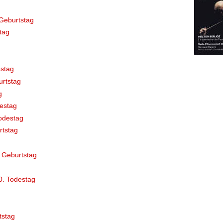
Geburtstag
tag
stag
rtstag
g
destag
odestag
rtstag
 Geburtstag
0. Todestag
tstag