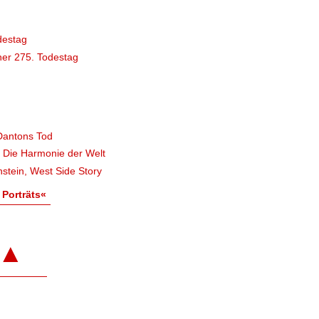
destag
er 275. Todestag
Dantons Tod
, Die Harmonie der Welt
stein, West Side Story
 Porträts«
▲