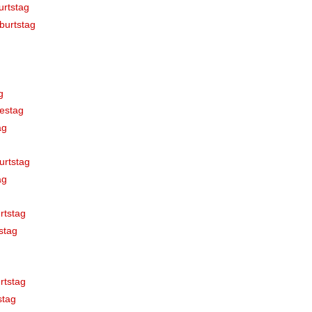
rtstag
burtstag
g
estag
ag
urtstag
ag
rtstag
stag
rtstag
stag