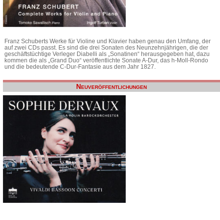
Franz Schuberts Werke für Violine und Klavier haben genau den Umfang, der
auf zwei CDs passt. Es sind die drei Sonaten des Neunzehnjährigen, die der
geschäftstüchtige Verleger Diabelli als „Sonatinen“ herausgegeben hat, dazu
kommen die als „Grand Duo“ veröffentlichte Sonate A-Dur, das h-Moll-Rondo
und die bedeutende C-Dur-Fantasie aus dem Jahr 1827.
Neuveröffentlichungen