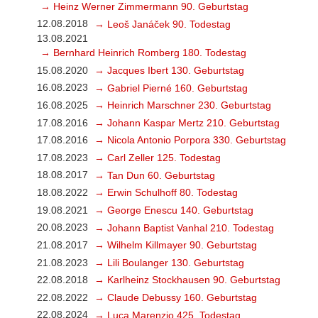
→ Heinz Werner Zimmermann 90. Geburtstag
12.08.2018
→ Leoš Janáček 90. Todestag
13.08.2021
→ Bernhard Heinrich Romberg 180. Todestag
15.08.2020
→ Jacques Ibert 130. Geburtstag
16.08.2023
→ Gabriel Pierné 160. Geburtstag
16.08.2025
→ Heinrich Marschner 230. Geburtstag
17.08.2016
→ Johann Kaspar Mertz 210. Geburtstag
17.08.2016
→ Nicola Antonio Porpora 330. Geburtstag
17.08.2023
→ Carl Zeller 125. Todestag
18.08.2017
→ Tan Dun 60. Geburtstag
18.08.2022
→ Erwin Schulhoff 80. Todestag
19.08.2021
→ George Enescu 140. Geburtstag
20.08.2023
→ Johann Baptist Vanhal 210. Todestag
21.08.2017
→ Wilhelm Killmayer 90. Geburtstag
21.08.2023
→ Lili Boulanger 130. Geburtstag
22.08.2018
→ Karlheinz Stockhausen 90. Geburtstag
22.08.2022
→ Claude Debussy 160. Geburtstag
22.08.2024
→ Luca Marenzio 425. Todestag