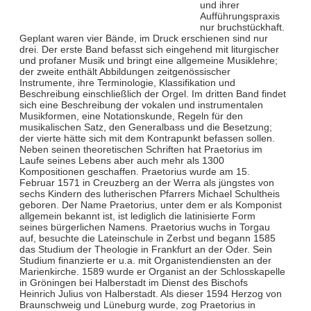
und ihrer
Aufführungspraxis
nur bruchstückhaft.
Geplant waren vier Bände, im Druck erschienen sind nur
drei. Der erste Band befasst sich eingehend mit liturgischer
und profaner Musik und bringt eine allgemeine Musiklehre;
der zweite enthält Abbildungen zeitgenössischer
Instrumente, ihre Terminologie, Klassifikation und
Beschreibung einschließlich der Orgel. Im dritten Band findet
sich eine Beschreibung der vokalen und instrumentalen
Musikformen, eine Notationskunde, Regeln für den
musikalischen Satz, den Generalbass und die Besetzung;
der vierte hätte sich mit dem Kontrapunkt befassen sollen.
Neben seinen theoretischen Schriften hat Praetorius im
Laufe seines Lebens aber auch mehr als 1300
Kompositionen geschaffen. Praetorius wurde am 15.
Februar 1571 in Creuzberg an der Werra als jüngstes von
sechs Kindern des lutherischen Pfarrers Michael Schultheis
geboren. Der Name Praetorius, unter dem er als Komponist
allgemein bekannt ist, ist lediglich die latinisierte Form
seines bürgerlichen Namens. Praetorius wuchs in Torgau
auf, besuchte die Lateinschule in Zerbst und begann 1585
das Studium der Theologie in Frankfurt an der Oder. Sein
Studium finanzierte er u.a. mit Organistendiensten an der
Marienkirche. 1589 wurde er Organist an der Schlosskapelle
in Gröningen bei Halberstadt im Dienst des Bischofs
Heinrich Julius von Halberstadt. Als dieser 1594 Herzog von
Braunschweig und Lüneburg wurde, zog Praetorius in