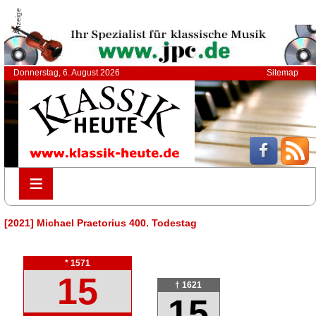
Anzeige
Donnerstag, 6. August 2026
Sitemap
≡
≡
[2021] Michael Praetorius 400. Todestag
* 1571
15
† 1621
15