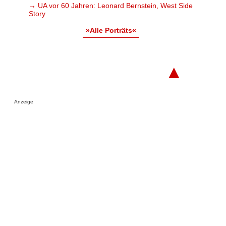
→ UA vor 60 Jahren: Leonard Bernstein, West Side
Story
»Alle Porträts«
▲
Anzeige