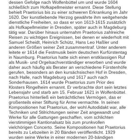
dessen Gefolge nach Wolfenbüttel um und wurde 1604
schließlich zum Hofkapellmeister ernannt. Diese Stellung
behielt Praetorius bis zu einer schweren Erkrankung im Jahr
1620. Der kunstliebende Herzog gewährte ihm weitgehende
dienstliche Freiheiten, so dass er von 1613-1615 zusätzlich
als Hofkapellmeister in Dresden, später auch in Magdeburg
tätig war. Darüber hinaus unternahm Praetorius zahlreiche
Reisen zu wichtigen Ereignissen, bei denen er wiederholt mit
Samuel Scheidt, Heinrich Schütz, Hans Leo Haßler und
anderen Größen seiner Zeit zusammentraf. Unter anderem
leitete er 1614 die Festmusik beim deutschen Kurfürstentag
in Naumburg. Praetorius hatte sich einen erstklassigen Ruf
als Musik- und Orgelsachverständiger erworben und wurde
daher auch häufig als Berater an verschiedene Fürstenhöfe
gerufen, besonders an den kursächsischen Hof in Dresden,
nach Halle, nach Magdeburg und 1617 auch nach
Sonderhausen. 1614 wurde Praetorius zum Prior des
Klosters Ringelheim ernannt. Er verbrachte dort sein letztes
Lebensjahr und starb am 15. Februar 1621 in Wolfenbüttel.
Praetorius hinterließ ein beträchtliches Vermögen, das er
großenteils einer Stiftung für Arme vermachte. In seinen
Kompositionen hat Praetorius, der wohl Autodidakt war, alle
Techniken und Stilrichtungen seiner Zeit angewandt und
Werke für alle Gattungen geschaffen, vom schlichten
vierstimmigen Kantionalsatz bis zum prunkvollen
vielchörigen Concerto. Seine Kompositionen hat Praetorius
bereits zu Lebzeiten in 20 Bänden veröffentlicht. 1929
wurden seine Werke in einer modernen 20-bändigen