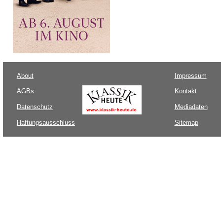
About
Impressum
AGBs
Kontakt
Datenschutz
Mediadaten
Haftungsausschluss
Sitemap