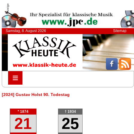
Anzeige
Samstag, 8. August 2026
Sitemap
≡
≡
[2024] Gustav Holst 90. Todestag
* 1874
† 1934
21
25