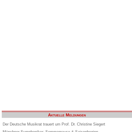
Aktuelle Meldungen
Der Deutsche Musikrat trauert um Prof. Dr. Christine Siegert
Münchner Symphoniker: Sommerpause & Saisonbeginn