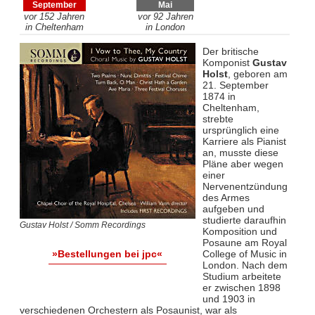
September
Mai
vor 152 Jahren
vor 92 Jahren
in Cheltenham
in London
Der britische
Komponist
Gustav
Holst
, geboren am
21. September
1874 in
Cheltenham,
strebte
ursprünglich eine
Karriere als Pianist
an, musste diese
Pläne aber wegen
einer
Nervenentzündung
des Armes
aufgeben und
studierte daraufhin
Gustav Holst / Somm Recordings
Komposition und
Posaune am Royal
College of Music in
»Bestellungen bei jpc«
London. Nach dem
Studium arbeitete
er zwischen 1898
und 1903 in
verschiedenen Orchestern als Posaunist, war als