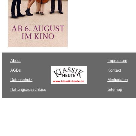
About
Impressum
AGBs
Kontakt
Datenschutz
Mediadaten
Haftungsausschluss
Sitemap