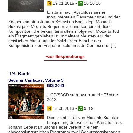
19.01.2015
•
10 10 10
Ein Jahr nach Abschluss seiner
monumentalen Gesamteinspielung der
Kirchenkantaten Johann Sebastian Bachs legt Masaaki
Suzuki jetzt Mozarts Requiem vor und kombiniert diese
Komposition, die bekanntermaßen infolge von Mozarts Tod
ein Fragment geblieben ist, mit einem Meisterwerk der
geistlichen Musik aus der Salzburger Epoche des
Komponisten: den Vesperae solennes de Confessore. [...]
»zur Besprechung«
J.S. Bach
Secular Cantatas, Volume 3
BIS 2041
1 CD/SACD stereo/surround • 77min •
2012
15.08.2013
•
9 8 9
Dieser dritte Teil von Masaaki Suzukis
Einspielung der weltlichen Kantaten aus
Johann Sebastian Bachs Feder vereint in einem
abwechslungsreichen Programm zwei Geburtstagskantaten