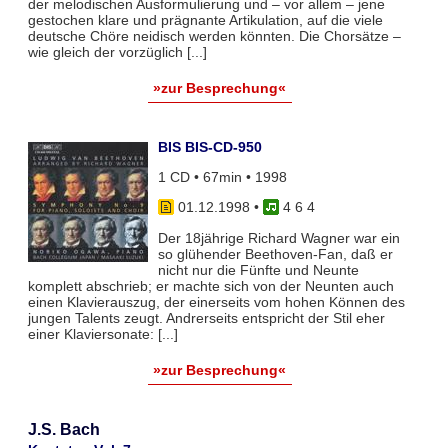
der melodischen Ausformulierung und – vor allem – jene
gestochen klare und prägnante Artikulation, auf die viele
deutsche Chöre neidisch werden könnten. Die Chorsätze –
wie gleich der vorzüglich [...]
»zur Besprechung«
BIS BIS-CD-950
1 CD • 67min • 1998
01.12.1998
•
4 6 4
Der 18jährige Richard Wagner war ein
so glühender Beethoven-Fan, daß er
nicht nur die Fünfte und Neunte
komplett abschrieb; er machte sich von der Neunten auch
einen Klavierauszug, der einerseits vom hohen Können des
jungen Talents zeugt. Andrerseits entspricht der Stil eher
einer Klaviersonate: [...]
»zur Besprechung«
J.S. Bach