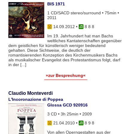
BIS 1971
1 CD/SACD stereo/surround • 75min •
2011
14.09.2012
•
8 8 8
Im 19. Jahrhundert hat man Bachs
weltliches Kantatenschaffen gegenüber
dem geistlichen für künstlerisch weniger bedeutend
gehalten. Diese Sichtweise, die deutlich der
romantisierenden Konzeption des Kirchenmusikers Bachs
als musikalischer Evangelist des Protestantismus folgt, darf
in der [...]
»zur Besprechung«
Claudio Monteverdi
L'Incoronazione di Poppea
Glossa GCD 920916
3 CD • 3h 25min • 2009
21.04.2010
•
8 9 8
Von allen Operngestalten aus der