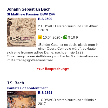
Johann Sebastian Bach
St Matthew Passion BWV 244
BIS 2500
2 CD/SACD stereo/surround • 2h 43min
• 2019
10.04.2020
•
9 10 9
„Behüte Gott! Ist es doch, als ob man in
einer Opera Comedie wäre“, beklagte
sich eine fromme adlige Dame, nachdem sie 1729
Ohrenzeugin einer Aufführung von Bachs Matthäus-Passion
im Karfreitagsgottesdienst war.
»zur Besprechung«
J.S. Bach
Cantatas of contentment
BIS 2351
1 CD/SACD stereo/surround • 66min •
2017