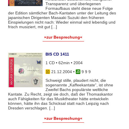
Transparenz und überlegenen
Formaufbaus steht diese neue Folge
der Edition sämtlicher Bach-Kantaten unter der Leitung des
japanischen Dirigenten Masaaki Suzuki den früheren
Einspielungen nicht nach: Wieder einmal wird lebendig und
frisch musiziert, mit gut [...]
»zur Besprechung«
BIS CD 1411
1 CD • 62min • 2004
21.12.2004
•
9 9 9
Schweigt stille, plaudert nicht, die
sogenannte „Kaffeekantate“, ist ohne
Zweifel Bachs populärste weltliche
Kantate. Zu Recht, zeigt sie doch, daß der Thomaskantor
auch Fähigkeiten für das Musiktheater hätte entwickeln
können, hätte ihn das Schicksal statt nach Leipzig nach
Dresden verschlagen. [...]
»zur Besprechung«