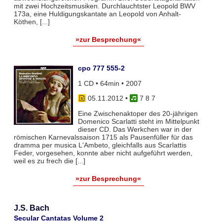
mit zwei Hochzeitsmusiken. Durchlauchtster Leopold BWV
173a, eine Huldigungskantate an Leopold von Anhalt-
Köthen, [...]
»zur Besprechung«
cpo 777 555-2
1 CD • 64min • 2007
05.11.2012
•
7 8 7
Eine Zwischenaktoper des 20-jährigen
Domenico Scarlatti steht im Mittelpunkt
dieser CD. Das Werkchen war in der
römischen Karnevalssaison 1715 als Pausenfüller für das
dramma per musica L'Ambeto, gleichfalls aus Scarlattis
Feder, vorgesehen, konnte aber nicht aufgeführt werden,
weil es zu frech die [...]
»zur Besprechung«
J.S. Bach
Secular Cantatas Volume 2