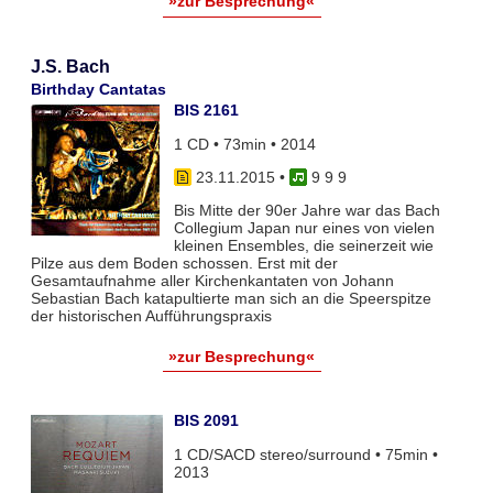
»zur Besprechung«
J.S. Bach
Birthday Cantatas
BIS 2161
1 CD • 73min • 2014
23.11.2015
•
9 9 9
Bis Mitte der 90er Jahre war das Bach
Collegium Japan nur eines von vielen
kleinen Ensembles, die seinerzeit wie
Pilze aus dem Boden schossen. Erst mit der
Gesamtaufnahme aller Kirchenkantaten von Johann
Sebastian Bach katapultierte man sich an die Speerspitze
der historischen Aufführungspraxis
»zur Besprechung«
BIS 2091
1 CD/SACD stereo/surround • 75min •
2013