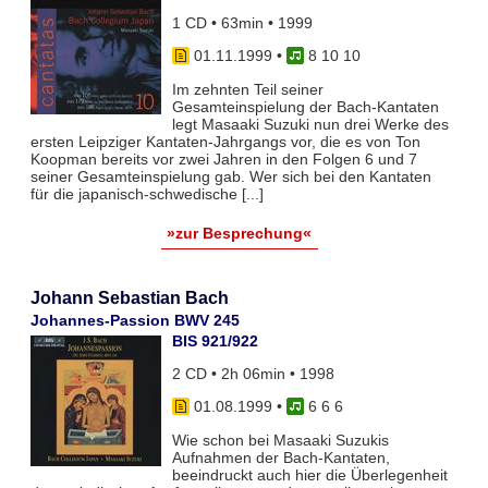
1 CD • 63min • 1999
01.11.1999
•
8 10 10
Im zehnten Teil seiner
Gesamteinspielung der Bach-Kantaten
legt Masaaki Suzuki nun drei Werke des
ersten Leipziger Kantaten-Jahrgangs vor, die es von Ton
Koopman bereits vor zwei Jahren in den Folgen 6 und 7
seiner Gesamteinspielung gab. Wer sich bei den Kantaten
für die japanisch-schwedische [...]
»zur Besprechung«
Johann Sebastian Bach
Johannes-Passion BWV 245
BIS 921/922
2 CD • 2h 06min • 1998
01.08.1999
•
6 6 6
Wie schon bei Masaaki Suzukis
Aufnahmen der Bach-Kantaten,
beeindruckt auch hier die Überlegenheit