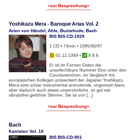
»zur Besprechung«
Yoshikazu Mera - Baroque Arias Vol. 2
Arien von Händel, Ahle, Buxtehude, Bach
BIS BIS-CD-1029
1 CD • 74min • 1995/96/97
01.12.1999
•
8 8 8
Er ist im Fernen Osten die
unanfechtbare Nummer Eins unter den
Countertenören. Im Vergleich mit
europäischen Kollegen präsentiert der Japaner Yoshikazu
Mera eine schier instrumental anmutende, ungemein klare,
aber dadurch auch etwas unpersönliche, so gut wie
vibratofrei geführte Stimme. Sie ist von [...]
»zur Besprechung«
Bach
Kantaten Vol. 10
BIS BIS-CD-951