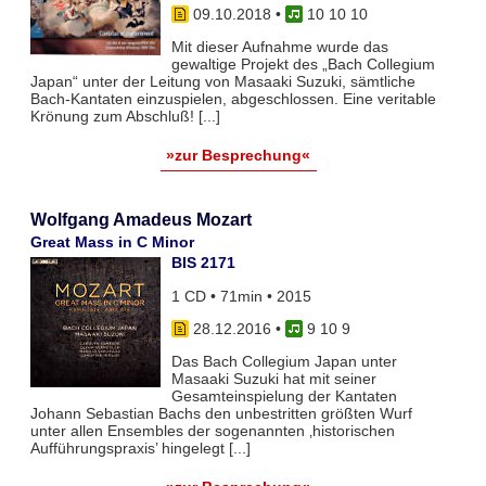
09.10.2018
•
10 10 10
Mit dieser Aufnahme wurde das
gewaltige Projekt des „Bach Collegium
Japan“ unter der Leitung von Masaaki Suzuki, sämtliche
Bach-Kantaten einzuspielen, abgeschlossen. Eine veritable
Krönung zum Abschluß! [...]
»zur Besprechung«
Wolfgang Amadeus Mozart
Great Mass in C Minor
BIS 2171
1 CD • 71min • 2015
28.12.2016
•
9 10 9
Das Bach Collegium Japan unter
Masaaki Suzuki hat mit seiner
Gesamteinspielung der Kantaten
Johann Sebastian Bachs den unbestritten größten Wurf
unter allen Ensembles der sogenannten ‚historischen
Aufführungspraxis’ hingelegt [...]