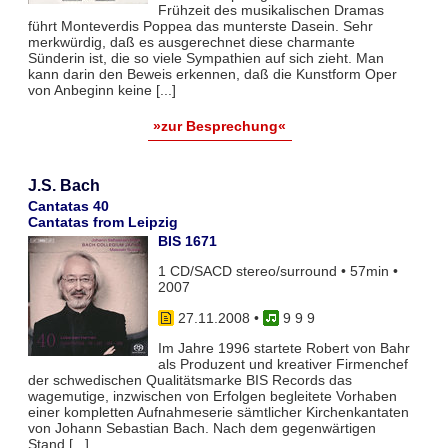
Frühzeit des musikalischen Dramas
führt Monteverdis Poppea das munterste Dasein. Sehr
merkwürdig, daß es ausgerechnet diese charmante
Sünderin ist, die so viele Sympathien auf sich zieht. Man
kann darin den Beweis erkennen, daß die Kunstform Oper
von Anbeginn keine [...]
»zur Besprechung«
J.S. Bach
Cantatas 40
Cantatas from Leipzig
BIS 1671
1 CD/SACD stereo/surround • 57min •
2007
27.11.2008
•
9 9 9
Im Jahre 1996 startete Robert von Bahr
als Produzent und kreativer Firmenchef
der schwedischen Qualitätsmarke BIS Records das
wagemutige, inzwischen von Erfolgen begleitete Vorhaben
einer kompletten Aufnahmeserie sämtlicher Kirchenkantaten
von Johann Sebastian Bach. Nach dem gegenwärtigen
Stand [...]