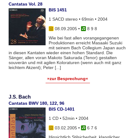
Cantatas Vol. 28
BIS 1451
1 SACD stereo • 69min • 2004
08.09.2005
•
8 9 8
Wie bei fast allen vorangegangenen
Produktionen erreicht Masaaki Suzuki
mit seinem Bach Collegium Japan auch
in diesen Kantaten wieder einen hohen Standard. Die
Sänger, allen voran Makoto Sakurada (Tenor) gestalten
souverän und mit agilen Koloraturen (wenn auch mit ganz
leichtem Akzent); Peter [...]
»zur Besprechung«
J.S. Bach
Cantatas BWV 180, 122, 96
BIS CD-1401
1 CD • 52min • 2004
03.02.2005
•
6 7 6
Hinsichtlich Stilsicherheit, klanglicher