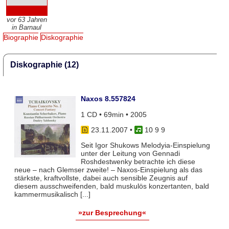
vor 63 Jahren
in Barnaul
Biographie
Diskographie
Diskographie (12)
Naxos 8.557824
1 CD • 69min • 2005
23.11.2007
•
10 9 9
Seit Igor Shukows Melodyia-Einspielung
unter der Leitung von Gennadi
Roshdestwenky betrachte ich diese
neue – nach Glemser zweite! – Naxos-Einspielung als das
stärkste, kraftvollste, dabei auch sensible Zeugnis auf
diesem ausschweifenden, bald muskulös konzertanten, bald
kammermusikalisch [...]
»zur Besprechung«