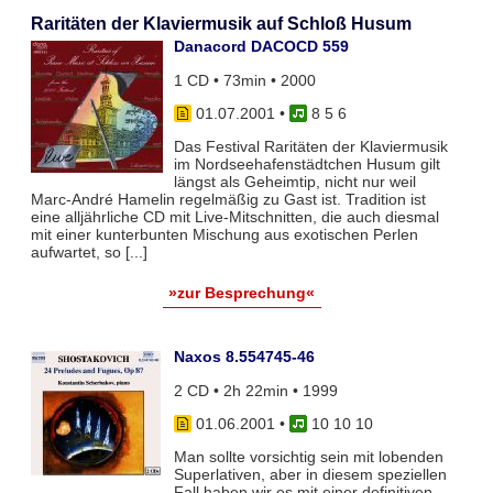
Raritäten der Klaviermusik auf Schloß Husum
Danacord DACOCD 559
1 CD • 73min • 2000
01.07.2001
•
8 5 6
Das Festival Raritäten der Klaviermusik
im Nordseehafenstädtchen Husum gilt
längst als Geheimtip, nicht nur weil
Marc-André Hamelin regelmäßig zu Gast ist. Tradition ist
eine alljährliche CD mit Live-Mitschnitten, die auch diesmal
mit einer kunterbunten Mischung aus exotischen Perlen
aufwartet, so [...]
»zur Besprechung«
Naxos 8.554745-46
2 CD • 2h 22min • 1999
01.06.2001
•
10 10 10
Man sollte vorsichtig sein mit lobenden
Superlativen, aber in diesem speziellen
Fall haben wir es mit einer definitiven,