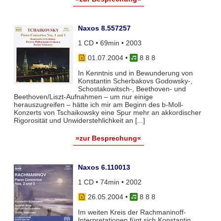
Naxos 8.557257
1 CD • 69min • 2003
01.07.2004
•
8 8 8
In Kenntnis und in Bewunderung von
Konstantin Scherbakovs Godowsky-,
Schostakowitsch-, Beethoven- und
Beethoven/Liszt-Aufnahmen – um nur einige
herauszugreifen – hätte ich mir am Beginn des b-Moll-
Konzerts von Tschaikowsky eine Spur mehr an akkordischer
Rigorosität und Unwiderstehlichkeit an [...]
»zur Besprechung«
Naxos 6.110013
1 CD • 74min • 2002
26.05.2004
•
8 8 8
Im weiten Kreis der Rachmaninoff-
Interpretationen fügt sich Konstantin