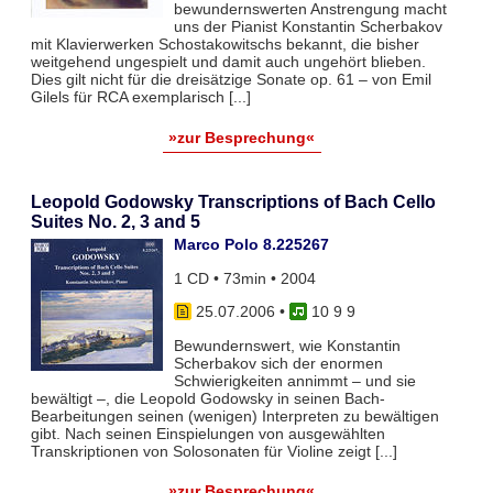
bewundernswerten Anstrengung macht
uns der Pianist Konstantin Scherbakov
mit Klavierwerken Schostakowitschs bekannt, die bisher
weitgehend ungespielt und damit auch ungehört blieben.
Dies gilt nicht für die dreisätzige Sonate op. 61 – von Emil
Gilels für RCA exemplarisch [...]
»zur Besprechung«
Leopold Godowsky Transcriptions of Bach Cello
Suites No. 2, 3 and 5
Marco Polo 8.225267
1 CD • 73min • 2004
25.07.2006
•
10 9 9
Bewundernswert, wie Konstantin
Scherbakov sich der enormen
Schwierigkeiten annimmt – und sie
bewältigt –, die Leopold Godowsky in seinen Bach-
Bearbeitungen seinen (wenigen) Interpreten zu bewältigen
gibt. Nach seinen Einspielungen von ausgewählten
Transkriptionen von Solosonaten für Violine zeigt [...]
»zur Besprechung«