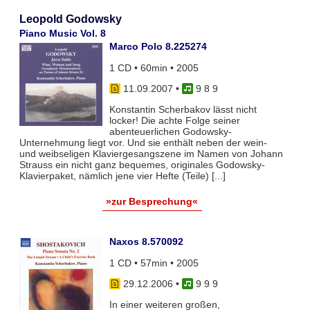
Leopold Godowsky
Piano Music Vol. 8
Marco Polo 8.225274
1 CD • 60min • 2005
11.09.2007
•
9 8 9
Konstantin Scherbakov lässt nicht
locker! Die achte Folge seiner
abenteuerlichen Godowsky-
Unternehmung liegt vor. Und sie enthält neben der wein-
und weibseligen Klaviergesangszene im Namen von Johann
Strauss ein nicht ganz bequemes, originales Godowsky-
Klavierpaket, nämlich jene vier Hefte (Teile) [...]
»zur Besprechung«
Naxos 8.570092
1 CD • 57min • 2005
29.12.2006
•
9 9 9
In einer weiteren großen,