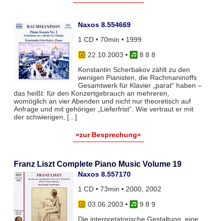
Naxos 8.554669
1 CD • 70min • 1999
22.10.2003
•
8 8 8
Konstantin Scherbakov zählt zu den
wenigen Pianisten, die Rachmaninoffs
Gesamtwerk für Klavier „parat“ haben –
das heißt: für den Konzertgebrauch an mehreren,
womöglich an vier Abenden und nicht nur theoretisch auf
Anfrage und mit gehöriger „Lieferfrist“. Wie vertraut er mit
der schwierigen, [...]
»zur Besprechung«
Franz Liszt Complete Piano Music Volume 19
Naxos 8.557170
1 CD • 73min • 2000, 2002
03.06.2003
•
9 8 9
Die interpretatorische Gestaltung, eine