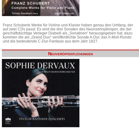
Franz Schuberts Werke für Violine und Klavier haben genau den Umfang, der
auf zwei CDs passt. Es sind die drei Sonaten des Neunzehnjährigen, die der
geschäftstüchtige Verleger Diabelli als „Sonatinen“ herausgegeben hat, dazu
kommen die als „Grand Duo“ veröffentlichte Sonate A-Dur, das h-Moll-Rondo
und die bedeutende C-Dur-Fantasie aus dem Jahr 1827.
Neuveröffentlichungen