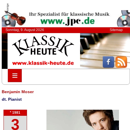
Anzeige
Sonntag, 9. August 2026
Sitemap
≡
≡
Benjamin Moser
dt. Pianist
* 1981
3