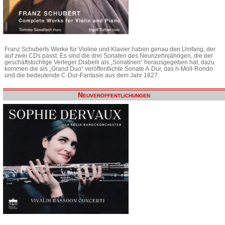
Franz Schuberts Werke für Violine und Klavier haben genau den Umfang, der
auf zwei CDs passt. Es sind die drei Sonaten des Neunzehnjährigen, die der
geschäftstüchtige Verleger Diabelli als „Sonatinen“ herausgegeben hat, dazu
kommen die als „Grand Duo“ veröffentlichte Sonate A-Dur, das h-Moll-Rondo
und die bedeutende C-Dur-Fantasie aus dem Jahr 1827.
Neuveröffentlichungen