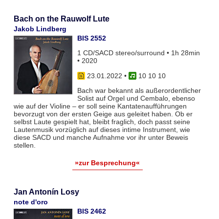
Bach on the Rauwolf Lute
Jakob Lindberg
BIS 2552
1 CD/SACD stereo/surround • 1h 28min
• 2020
23.01.2022
•
10 10 10
Bach war bekannt als außerordentlicher
Solist auf Orgel und Cembalo, ebenso
wie auf der Violine – er soll seine Kantatenaufführungen
bevorzugt von der ersten Geige aus geleitet haben. Ob er
selbst Laute gespielt hat, bleibt fraglich, doch passt seine
Lautenmusik vorzüglich auf dieses intime Instrument, wie
diese SACD und manche Aufnahme vor ihr unter Beweis
stellen.
»zur Besprechung«
Jan Antonín Losy
note d'oro
BIS 2462