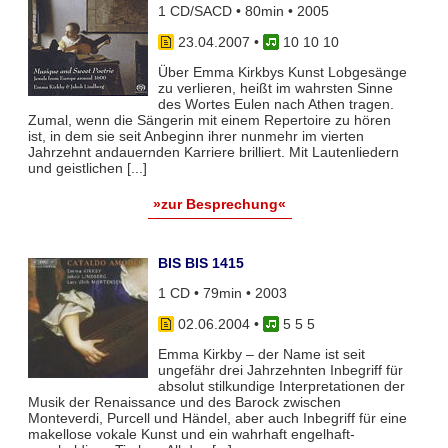
1 CD/SACD • 80min • 2005
23.04.2007
•
10 10 10
Über Emma Kirkbys Kunst Lobgesänge
zu verlieren, heißt im wahrsten Sinne
des Wortes Eulen nach Athen tragen.
Zumal, wenn die Sängerin mit einem Repertoire zu hören
ist, in dem sie seit Anbeginn ihrer nunmehr im vierten
Jahrzehnt andauernden Karriere brilliert. Mit Lautenliedern
und geistlichen [...]
»zur Besprechung«
BIS BIS 1415
1 CD • 79min • 2003
02.06.2004
•
5 5 5
Emma Kirkby – der Name ist seit
ungefähr drei Jahrzehnten Inbegriff für
absolut stilkundige Interpretationen der
Musik der Renaissance und des Barock zwischen
Monteverdi, Purcell und Händel, aber auch Inbegriff für eine
makellose vokale Kunst und ein wahrhaft engelhaft-