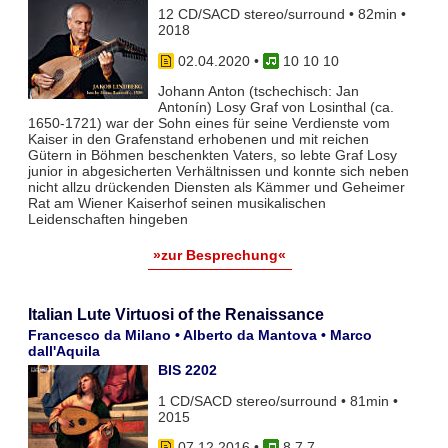
12 CD/SACD stereo/surround • 82min •
2018
02.04.2020
•
10 10 10
Johann Anton (tschechisch: Jan
Antonín) Losy Graf von Losinthal (ca.
1650-1721) war der Sohn eines für seine Verdienste vom
Kaiser in den Grafenstand erhobenen und mit reichen
Gütern in Böhmen beschenkten Vaters, so lebte Graf Losy
junior in abgesicherten Verhältnissen und konnte sich neben
nicht allzu drückenden Diensten als Kämmer und Geheimer
Rat am Wiener Kaiserhof seinen musikalischen
Leidenschaften hingeben
»zur Besprechung«
Italian Lute Virtuosi of the Renaissance
Francesco da Milano • Alberto da Mantova • Marco
dall'Aquila
BIS 2202
1 CD/SACD stereo/surround • 81min •
2015
07.12.2016
•
8 7 7