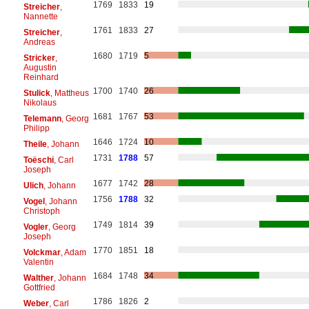
1769
1833
19
Streicher
,
Nannette
1761
1833
27
Streicher
,
Andreas
1680
1719
5
Stricker
,
Augustin
Reinhard
1700
1740
26
Stulick
, Mattheus
Nikolaus
1681
1767
53
Telemann
, Georg
Philipp
1646
1724
10
Theile
, Johann
1731
1788
57
Toëschi
, Carl
Joseph
1677
1742
28
Ulich
, Johann
1756
1788
32
Vogel
, Johann
Christoph
1749
1814
39
Vogler
, Georg
Joseph
1770
1851
18
Volckmar
, Adam
Valentin
1684
1748
34
Walther
, Johann
Gottfried
1786
1826
2
Weber
, Carl