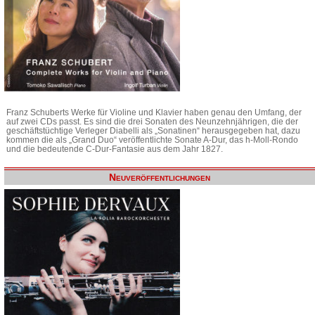
Franz Schuberts Werke für Violine und Klavier haben genau den Umfang, der
auf zwei CDs passt. Es sind die drei Sonaten des Neunzehnjährigen, die der
geschäftstüchtige Verleger Diabelli als „Sonatinen“ herausgegeben hat, dazu
kommen die als „Grand Duo“ veröffentlichte Sonate A-Dur, das h-Moll-Rondo
und die bedeutende C-Dur-Fantasie aus dem Jahr 1827.
Neuveröffentlichungen