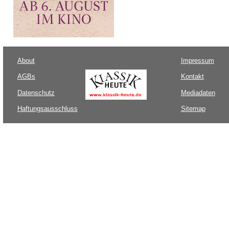
About
Impressum
AGBs
Kontakt
Datenschutz
Mediadaten
Haftungsausschluss
Sitemap