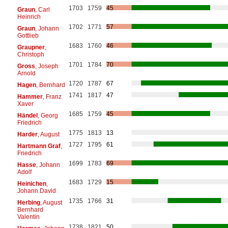
1703
1759
45
Graun
, Carl
Heinrich
1702
1771
57
Graun
, Johann
Gottlieb
1683
1760
46
Graupner
,
Christoph
1701
1784
70
Gross
, Joseph
Arnold
1720
1787
67
Hagen
, Bernhard
1741
1817
47
Hammer
, Franz
Xaver
1685
1759
45
Händel
, Georg
Friedrich
1775
1813
13
Harder
, August
1727
1795
61
Hartmann Graf
,
Friedrich
1699
1783
69
Hasse
, Johann
Adolf
1683
1729
15
Heinichen
,
Johann David
1735
1766
31
Herbing
, August
Bernhard
Valentin
1738
1821
50