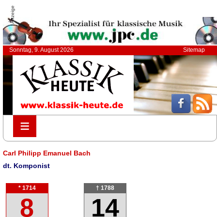
Anzeige
Sonntag, 9. August 2026
Sitemap
≡
≡
Carl Philipp Emanuel Bach
dt. Komponist
* 1714
† 1788
8
14