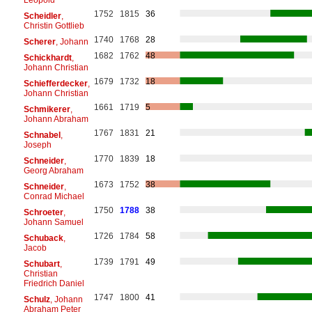
1752
1815
36
Scheidler
,
Christin Gottlieb
1740
1768
28
Scherer
, Johann
1682
1762
48
Schickhardt
,
Johann Christian
1679
1732
18
Schiefferdecker
,
Johann Christian
1661
1719
5
Schmikerer
,
Johann Abraham
1767
1831
21
Schnabel
,
Joseph
1770
1839
18
Schneider
,
Georg Abraham
1673
1752
38
Schneider
,
Conrad Michael
1750
1788
38
Schroeter
,
Johann Samuel
1726
1784
58
Schuback
,
Jacob
1739
1791
49
Schubart
,
Christian
Friedrich Daniel
1747
1800
41
Schulz
, Johann
Abraham Peter