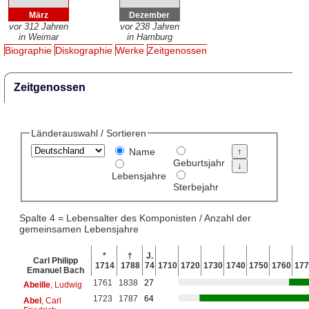
März
Dezember
vor 312 Jahren
vor 238 Jahren
in Weimar
in Hamburg
Biographie
Diskographie
Werke
Zeitgenossen
Zeitgenossen
Länderauswahl / Sortieren
Name
Geburtsjahr
Lebensjahre
Sterbejahr
Spalte 4 = Lebensalter des Komponisten / Anzahl der
gemeinsamen Lebensjahre
*
†
J.
Carl Philipp
1714
1788
74
1710
1720
1730
1740
1750
1760
177
Emanuel Bach
1761
1838
27
Abeille
, Ludwig
1723
1787
64
Abel
, Carl