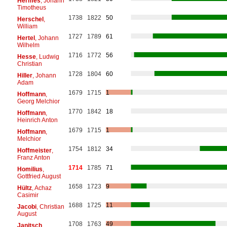
Hermes
, Johann
Timotheus
1738
1822
50
Herschel
,
William
1727
1789
61
Hertel
, Johann
Wilhelm
1716
1772
56
Hesse
, Ludwig
Christian
1728
1804
60
Hiller
, Johann
Adam
1679
1715
1
Hoffmann
,
Georg Melchior
1770
1842
18
Hoffmann
,
Heinrich Anton
1679
1715
1
Hoffmann
,
Melchior
1754
1812
34
Hoffmeister
,
Franz Anton
1714
1785
71
Homilius
,
Gottfried August
1658
1723
9
Hültz
, Achaz
Casimir
1688
1725
11
Jacobi
, Christian
August
1708
1763
49
Janitsch
,