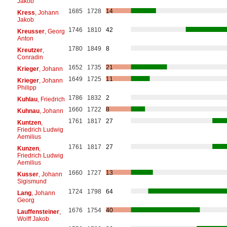
Jakob
1685
1728
14
Kress
, Johann
Jakob
1746
1810
42
Kreusser
, Georg
Anton
1780
1849
8
Kreutzer
,
Conradin
1652
1735
21
Krieger
, Johann
1649
1725
11
Krieger
, Johann
Philipp
1786
1832
2
Kuhlau
, Friedrich
1660
1722
8
Kuhnau
, Johann
1761
1817
27
Kuntzen
,
Friedrich Ludwig
Aemilius
1761
1817
27
Kunzen
,
Friedrich Ludwig
Aemilius
1660
1727
13
Kusser
, Johann
Sigismund
1724
1798
64
Lang
, Johann
Georg
1676
1754
40
Lauffensteiner
,
Wolff Jakob