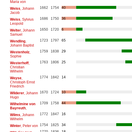
Maria von
1662
1754
40
Weiss
, Johann
Jacob
1686
1750
36
Weiss
, Sylvius
Leopold
1650
1720
6
Welter
, Johann
Samuel
1723
1797
65
Wendling
,
Johann Baptist
1759
1838
29
Westenholz
,
Sophie
1763
1806
25
Westerhoff
,
Christian
Wilhelm
1774
1842
14
Weyse
,
Christoph Ernst
Friedrich
1670
1724
10
Wilderer
, Johann
Hugo
1709
1758
44
Wilhelmine von
Bayreuth
,
1772
1847
16
Wilms
, Johann
Wilhelm
1754
1825
34
Winter
, Peter von
1770
1836
18