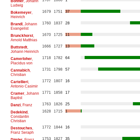
Böhner
, Johann
Ludwig
1679
1751
37
Bokemeyer
,
Heinrich
1760
1837
28
Brandl
, Johann
Evangelist
1670
1725
11
Brunckhorst
,
Arnold Matthias
1666
1727
13
Buttstedt
,
Johann Heinrich
1718
1782
64
Camerloher
,
Placidus von
1731
1798
57
Cannabich
,
Christian
1772
1807
16
Cartellieri
,
Antonio Casimir
1771
1858
17
Cramer
, Johann
Baptist
1763
1826
25
Danzi
, Franz
1628
1715
1
Dedekind
,
Constantin
Christian
1772
1844
16
Destouches
,
Franz Seraph
1753
1827
35
Dimler
, Franz