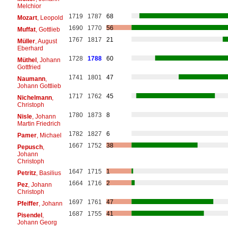
Melchior
1719
1787
68
Mozart
, Leopold
1690
1770
56
Muffat
, Gottlieb
1767
1817
21
Müller
, August
Eberhard
1728
1788
60
Müthel
, Johann
Gottfried
1741
1801
47
Naumann
,
Johann Gottlieb
1717
1762
45
Nichelmann
,
Christoph
1780
1873
8
Nisle
, Johann
Martin Friedrich
1782
1827
6
Pamer
, Michael
1667
1752
38
Pepusch
,
Johann
Christoph
1647
1715
1
Petritz
, Basilius
1664
1716
2
Pez
, Johann
Christoph
1697
1761
47
Pfeiffer
, Johann
1687
1755
41
Pisendel
,
Johann Georg