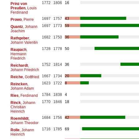
1772
1806
16
Prinz von
Preußen
, Louis
Ferdinand
1697
1757
43
Prowo
, Pierre
1697
1773
59
Quantz
, Johann
Joachim
1682
1750
36
Rathgeber
,
Johann Valentin
1728
1778
50
Raupach
,
Hermann
Friedrich
1752
1814
36
Reichardt
,
Johann Friedrich
1667
1734
20
Reiche
, Gottfried
1623
1722
8
Reincken
,
Johann Adam
1784
1838
4
Ries
, Ferdinand
1770
1846
18
Rinck
, Johann
Christian
Heinrich
1684
1756
42
Roemhildt
,
Johann Theodor
1716
1785
69
Rolle
, Johann
Heinrich