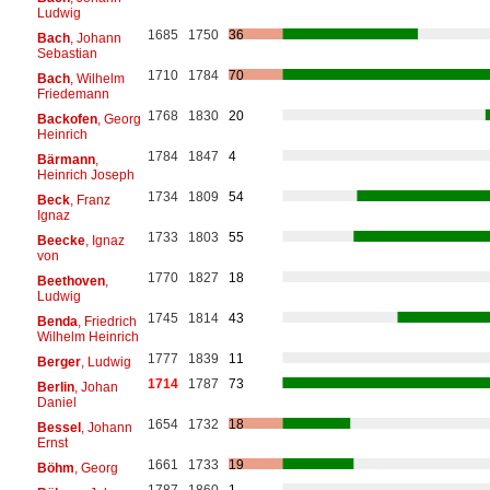
Ludwig
1685
1750
36
Bach
, Johann
Sebastian
1710
1784
70
Bach
, Wilhelm
Friedemann
1768
1830
20
Backofen
, Georg
Heinrich
1784
1847
4
Bärmann
,
Heinrich Joseph
1734
1809
54
Beck
, Franz
Ignaz
1733
1803
55
Beecke
, Ignaz
von
1770
1827
18
Beethoven
,
Ludwig
1745
1814
43
Benda
, Friedrich
Wilhelm Heinrich
1777
1839
11
Berger
, Ludwig
1714
1787
73
Berlin
, Johan
Daniel
1654
1732
18
Bessel
, Johann
Ernst
1661
1733
19
Böhm
, Georg
1787
1860
1