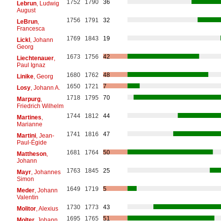
1752
1790
36
Lebrun
, Ludwig
August
1756
1791
32
LeBrun
,
Francesca
1769
1843
19
Lickl
, Johann
Georg
1673
1756
42
Liechtenauer
,
Paul Ignaz
1680
1762
48
Linike
, Georg
1650
1721
7
Losy
, Johann A.
1718
1795
70
Marpurg
,
Friedrich Wilhelm
1744
1812
44
Martines
,
Marianne
1741
1816
47
Martini
, Jean-
Paul-Égide
1681
1764
50
Mattheson
,
Johann
1763
1845
25
Mayr
, Johannes
Simon
1649
1719
5
Meder
, Johann
Valentin
1730
1773
43
Molitor
, Alexius
1695
1765
51
Molter
, Johann