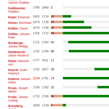
Johann Gottlieb
1785
1849
3
Kalkbrenner
,
Frédéric
1655
1724
10
Kegel
, Emanuel
1674
1739
25
Keiser
, Reinhard
1670
1748
34
Kellner
, David
1705
1772
58
Kellner
, Johann
Peter
1721
1783
62
Kirnberger
,
Johann Philipp
1722
1794
66
Kleinknecht
,
Jakob Friedrich
1777
1811
11
Kleist
, Heinrich
von
1752
1817
36
Knecht
, Justin
Heinrich
1714
1791
74
Kobrich
, Johann
Anton
1756
1792
32
Kraus
, Joseph
Martin
1713
1780
66
Krebs
, Johann
Ludwig
1650
1718
4
Kremberg
,