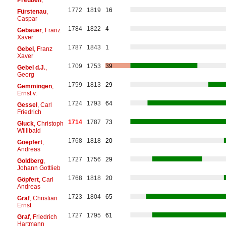
1772
1819
16
Fürstenau
,
Caspar
1784
1822
4
Gebauer
, Franz
Xaver
1787
1843
1
Gebel
, Franz
Xaver
1709
1753
39
Gebel d.J.
,
Georg
1759
1813
29
Gemmingen
,
Ernst v.
1724
1793
64
Gessel
, Carl
Friedrich
1714
1787
73
Gluck
, Christoph
Willibald
1768
1818
20
Goepfert
,
Andreas
1727
1756
29
Goldberg
,
Johann Gottlieb
1768
1818
20
Göpfert
, Carl
Andreas
1723
1804
65
Graf
, Christian
Ernst
1727
1795
61
Graf
, Friedrich
Hartmann