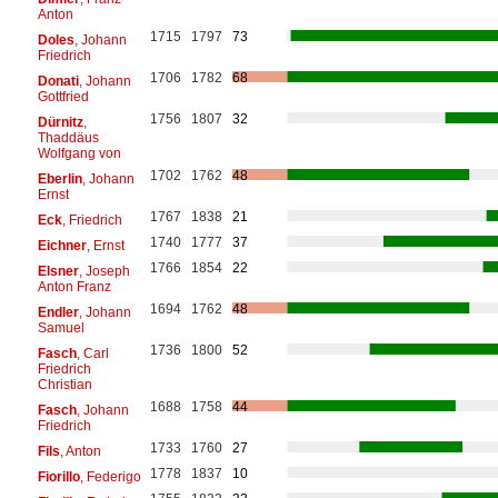
Anton
1715
1797
73
Doles
, Johann
Friedrich
1706
1782
68
Donati
, Johann
Gottfried
1756
1807
32
Dürnitz
,
Thaddäus
Wolfgang von
1702
1762
48
Eberlin
, Johann
Ernst
1767
1838
21
Eck
, Friedrich
1740
1777
37
Eichner
, Ernst
1766
1854
22
Elsner
, Joseph
Anton Franz
1694
1762
48
Endler
, Johann
Samuel
1736
1800
52
Fasch
, Carl
Friedrich
Christian
1688
1758
44
Fasch
, Johann
Friedrich
1733
1760
27
Fils
, Anton
1778
1837
10
Fiorillo
, Federigo