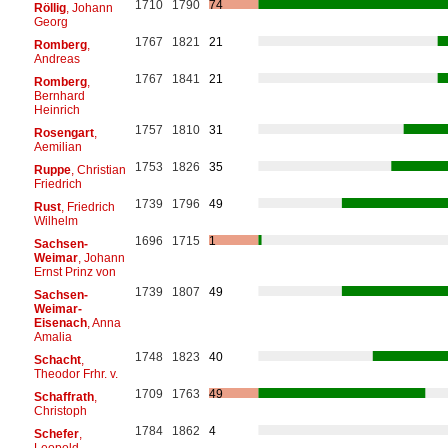
1710
1790
74
Röllig
, Johann
Georg
1767
1821
21
Romberg
,
Andreas
1767
1841
21
Romberg
,
Bernhard
Heinrich
1757
1810
31
Rosengart
,
Aemilian
1753
1826
35
Ruppe
, Christian
Friedrich
1739
1796
49
Rust
, Friedrich
Wilhelm
1696
1715
1
Sachsen-
Weimar
, Johann
Ernst Prinz von
1739
1807
49
Sachsen-
Weimar-
Eisenach
, Anna
Amalia
1748
1823
40
Schacht
,
Theodor Frhr. v.
1709
1763
49
Schaffrath
,
Christoph
1784
1862
4
Schefer
,
Leopold