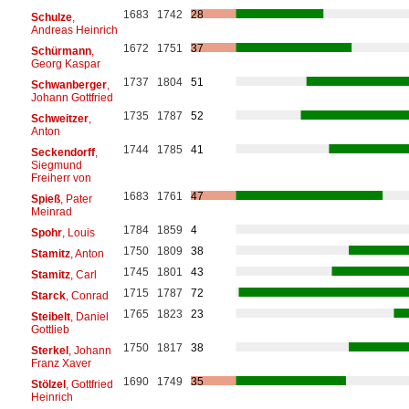
1683
1742
28
Schulze
,
Andreas Heinrich
1672
1751
37
Schürmann
,
Georg Kaspar
1737
1804
51
Schwanberger
,
Johann Gottfried
1735
1787
52
Schweitzer
,
Anton
1744
1785
41
Seckendorff
,
Siegmund
Freiherr von
1683
1761
47
Spieß
, Pater
Meinrad
1784
1859
4
Spohr
, Louis
1750
1809
38
Stamitz
, Anton
1745
1801
43
Stamitz
, Carl
1715
1787
72
Starck
, Conrad
1765
1823
23
Steibelt
, Daniel
Gottlieb
1750
1817
38
Sterkel
, Johann
Franz Xaver
1690
1749
35
Stölzel
, Gottfried
Heinrich