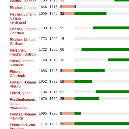
1755
1823
33
Fiorillo
, Federigo
1646
1716
2
Fischer
, Johann
1656
1746
32
Fischer
, Johann
Caspar
Ferdinand
1733
1800
55
Fischer
, Johann
Christian
1773
1829
15
Fischer
, Michael
Gotthard
1722
1806
66
Fleischer
,
Friedrich Gottlob
1749
1818
39
Forkel
, Johann
Nikolaus
1693
1745
31
Förster
,
Christoph
1652
1732
18
Förtsch
, Johann
Philipp
1736
1811
52
Fränzl
, Ignaz
1670
1739
25
Freylinghausen
,
Johann
Anastasius
1695
1720
6
Freytag
, Johann
Heinrich
1712
1786
72
Friedrich II. von
Preußen
,