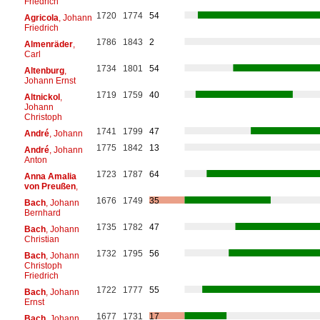
Friedrich
1720
1774
54
Agricola
, Johann
Friedrich
1786
1843
2
Almenräder
,
Carl
1734
1801
54
Altenburg
,
Johann Ernst
1719
1759
40
Altnickol
,
Johann
Christoph
1741
1799
47
André
, Johann
1775
1842
13
André
, Johann
Anton
1723
1787
64
Anna Amalia
von Preußen
,
1676
1749
35
Bach
, Johann
Bernhard
1735
1782
47
Bach
, Johann
Christian
1732
1795
56
Bach
, Johann
Christoph
Friedrich
1722
1777
55
Bach
, Johann
Ernst
1677
1731
17
Bach
, Johann