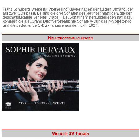
Franz Schuberts Werke für Violine und Klavier haben genau den Umfang, der
auf zwei CDs passt. Es sind die drei Sonaten des Neunzehnjährigen, die der
geschäftstüchtige Verleger Diabelli als „Sonatinen“ herausgegeben hat, dazu
kommen die als „Grand Duo“ veröffentlichte Sonate A-Dur, das h-Moll-Rondo
und die bedeutende C-Dur-Fantasie aus dem Jahr 1827.
Neuveröffentlichungen
Weitere 39 Themen