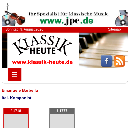
Anzeige
Sonntag, 9. August 2026
Sitemap
≡
≡
Emanuele Barbella
ital. Komponist
* 1718
† 1777