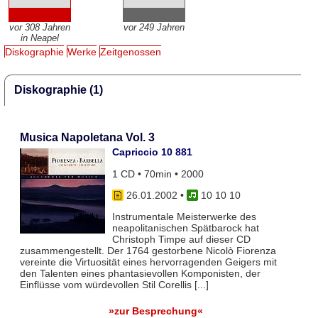
vor 308 Jahren
vor 249 Jahren
in Neapel
Diskographie
Werke
Zeitgenossen
Diskographie (1)
Musica Napoletana Vol. 3
Capriccio 10 881
1 CD • 70min • 2000
26.01.2002
•
10 10 10
Instrumentale Meisterwerke des
neapolitanischen Spätbarock hat
Christoph Timpe auf dieser CD
zusammengestellt. Der 1764 gestorbene Nicolò Fiorenza
vereinte die Virtuosität eines hervorragenden Geigers mit
den Talenten eines phantasievollen Komponisten, der
Einflüsse vom würdevollen Stil Corellis [...]
»zur Besprechung«