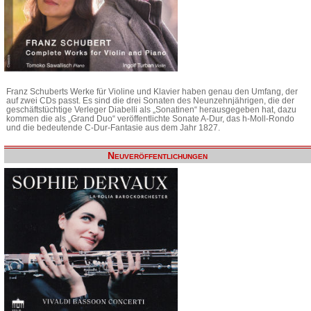
Franz Schuberts Werke für Violine und Klavier haben genau den Umfang, der
auf zwei CDs passt. Es sind die drei Sonaten des Neunzehnjährigen, die der
geschäftstüchtige Verleger Diabelli als „Sonatinen“ herausgegeben hat, dazu
kommen die als „Grand Duo“ veröffentlichte Sonate A-Dur, das h-Moll-Rondo
und die bedeutende C-Dur-Fantasie aus dem Jahr 1827.
Neuveröffentlichungen