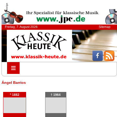
Anzeige
Freitag, 7. August 2026
Sitemap
≡
≡
Ángel Barrios
* 1882
† 1964