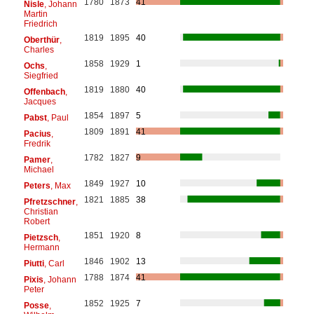
1780
1873
41
Nisle
, Johann
Martin
Friedrich
1819
1895
40
Oberthür
,
Charles
1858
1929
1
Ochs
,
Siegfried
1819
1880
40
Offenbach
,
Jacques
1854
1897
5
Pabst
, Paul
1809
1891
41
Pacius
,
Fredrik
1782
1827
9
Pamer
,
Michael
1849
1927
10
Peters
, Max
1821
1885
38
Pfretzschner
,
Christian
Robert
1851
1920
8
Pietzsch
,
Hermann
1846
1902
13
Piutti
, Carl
1788
1874
41
Pixis
, Johann
Peter
1852
1925
7
Posse
,