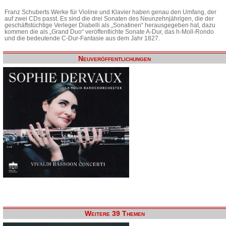
Franz Schuberts Werke für Violine und Klavier haben genau den Umfang, der
auf zwei CDs passt. Es sind die drei Sonaten des Neunzehnjährigen, die der
geschäftstüchtige Verleger Diabelli als „Sonatinen“ herausgegeben hat, dazu
kommen die als „Grand Duo“ veröffentlichte Sonate A-Dur, das h-Moll-Rondo
und die bedeutende C-Dur-Fantasie aus dem Jahr 1827.
Neuveröffentlichungen
Weitere 39 Themen