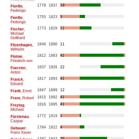
1778
1837
19
Fiorillo
,
Federigo
1755
1823
5
Fiorillo
,
Federigo
1773
1829
11
Fischer
,
Michael
Gotthard
1848
1890
11
Fitzenhagen
,
Wilhelm
1812
1883
41
Flotow
,
Friedrich von
1837
1926
22
Foerster
,
Anton
1817
1893
41
Franck
,
Eduard
1847
1889
12
Frank
, Ernst
1815
1892
41
Franz
, Robert
1816
1895
41
Freytag
,
Michael
1772
1819
1
Fürstenau
,
Caspar
1784
1822
4
Gebauer
,
Franz Xaver
1787
1843
25