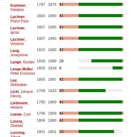
1797
1879
41
Kummer
,
Frédéric
1803
1890
41
Lachner
,
Franz Paul
1807
1895
41
Lachner
,
Ignaz
1807
1893
41
Lachner
,
Vinzenz
1815
1880
41
Lang
,
Josephine
1830
1889
29
Lange
, Gustav
1850
1926
9
Lange-Müller
,
Peter Erasmus
1805
1887
41
Lee
,
Sebastian
1769
1843
25
Lickl
, Johann
Georg
1795
1869
41
Liebmann
,
Helene
1796
1869
41
Loewe
, Carl
1806
1889
41
Lorenz
,
Oswald
1801
1851
33
Lortzing
,
Albert