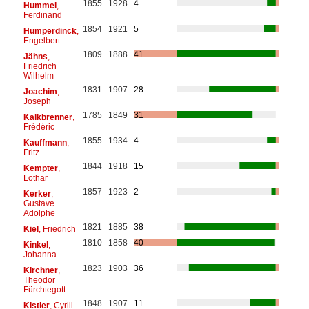
1855
1928
4
Hummel
,
Ferdinand
1854
1921
5
Humperdinck
,
Engelbert
1809
1888
41
Jähns
,
Friedrich
Wilhelm
1831
1907
28
Joachim
,
Joseph
1785
1849
31
Kalkbrenner
,
Frédéric
1855
1934
4
Kauffmann
,
Fritz
1844
1918
15
Kempter
,
Lothar
1857
1923
2
Kerker
,
Gustave
Adolphe
1821
1885
38
Kiel
, Friedrich
1810
1858
40
Kinkel
,
Johanna
1823
1903
36
Kirchner
,
Theodor
Fürchtegott
1848
1907
11
Kistler
, Cyrill