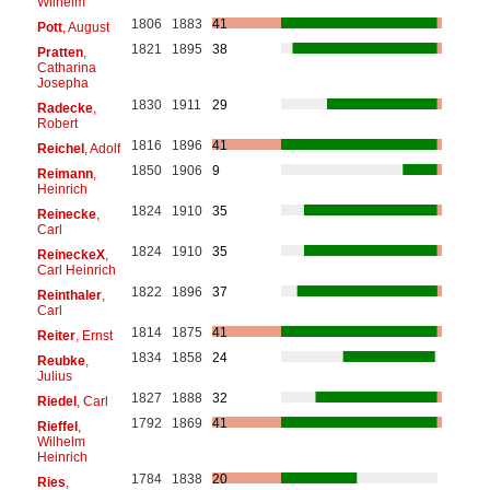
Wilhelm
1806
1883
41
Pott
, August
1821
1895
38
Pratten
,
Catharina
Josepha
1830
1911
29
Radecke
,
Robert
1816
1896
41
Reichel
, Adolf
1850
1906
9
Reimann
,
Heinrich
1824
1910
35
Reinecke
,
Carl
1824
1910
35
ReineckeX
,
Carl Heinrich
1822
1896
37
Reinthaler
,
Carl
1814
1875
41
Reiter
, Ernst
1834
1858
24
Reubke
,
Julius
1827
1888
32
Riedel
, Carl
1792
1869
41
Rieffel
,
Wilhelm
Heinrich
1784
1838
20
Ries
,