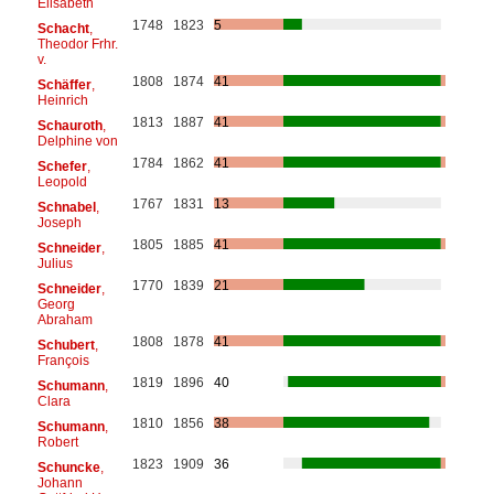
Elisabeth
1748
1823
5
Schacht
,
Theodor Frhr.
v.
1808
1874
41
Schäffer
,
Heinrich
1813
1887
41
Schauroth
,
Delphine von
1784
1862
41
Schefer
,
Leopold
1767
1831
13
Schnabel
,
Joseph
1805
1885
41
Schneider
,
Julius
1770
1839
21
Schneider
,
Georg
Abraham
1808
1878
41
Schubert
,
François
1819
1896
40
Schumann
,
Clara
1810
1856
38
Schumann
,
Robert
1823
1909
36
Schuncke
,
Johann