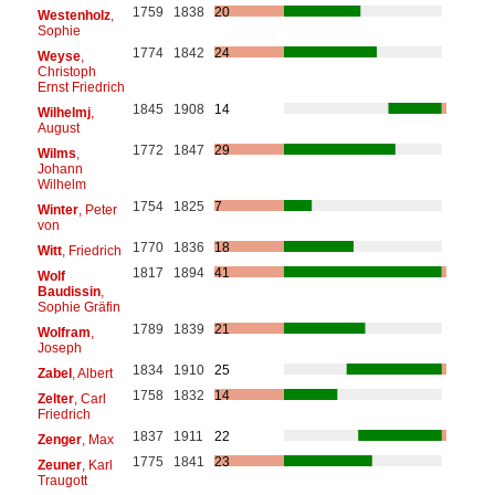
1759
1838
20
Westenholz
,
Sophie
1774
1842
24
Weyse
,
Christoph
Ernst Friedrich
1845
1908
14
Wilhelmj
,
August
1772
1847
29
Wilms
,
Johann
Wilhelm
1754
1825
7
Winter
, Peter
von
1770
1836
18
Witt
, Friedrich
1817
1894
41
Wolf
Baudissin
,
Sophie Gräfin
1789
1839
21
Wolfram
,
Joseph
1834
1910
25
Zabel
, Albert
1758
1832
14
Zelter
, Carl
Friedrich
1837
1911
22
Zenger
, Max
1775
1841
23
Zeuner
, Karl
Traugott