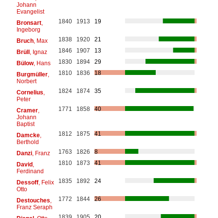
Johann
Evangelist
1840
1913
19
Bronsart
,
Ingeborg
1838
1920
21
Bruch
, Max
1846
1907
13
Brüll
, Ignaz
1830
1894
29
Bülow
, Hans
1810
1836
18
Burgmüller
,
Norbert
1824
1874
35
Cornelius
,
Peter
1771
1858
40
Cramer
,
Johann
Baptist
1812
1875
41
Damcke
,
Berthold
1763
1826
8
Danzi
, Franz
1810
1873
41
David
,
Ferdinand
1835
1892
24
Dessoff
, Felix
Otto
1772
1844
26
Destouches
,
Franz Seraph
1839
1905
20