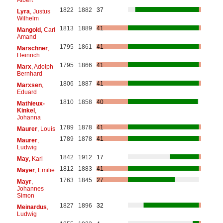
1822
1882
37
Lyra
, Justus
Wilhelm
1813
1889
41
Mangold
, Carl
Amand
1795
1861
41
Marschner
,
Heinrich
1795
1866
41
Marx
, Adolph
Bernhard
1806
1887
41
Marxsen
,
Eduard
1810
1858
40
Mathieux-
Kinkel
,
Johanna
1789
1878
41
Maurer
, Louis
1789
1878
41
Maurer
,
Ludwig
1842
1912
17
May
, Karl
1812
1883
41
Mayer
, Emilie
1763
1845
27
Mayr
,
Johannes
Simon
1827
1896
32
Meinardus
,
Ludwig