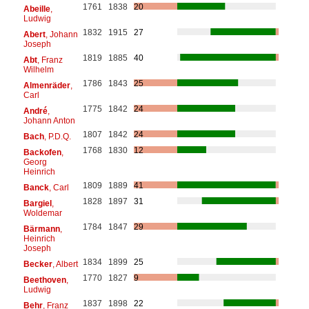
1761
1838
20
Abeille
,
Ludwig
1832
1915
27
Abert
, Johann
Joseph
1819
1885
40
Abt
, Franz
Wilhelm
1786
1843
25
Almenräder
,
Carl
1775
1842
24
André
,
Johann Anton
1807
1842
24
Bach
, P.D.Q.
1768
1830
12
Backofen
,
Georg
Heinrich
1809
1889
41
Banck
, Carl
1828
1897
31
Bargiel
,
Woldemar
1784
1847
29
Bärmann
,
Heinrich
Joseph
1834
1899
25
Becker
, Albert
1770
1827
9
Beethoven
,
Ludwig
1837
1898
22
Behr
, Franz