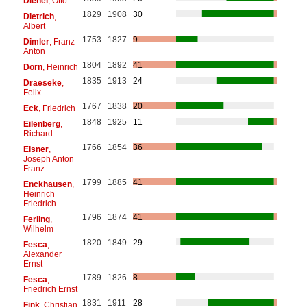
Dienel
, Otto
1829
1908
30
Dietrich
,
Albert
1753
1827
9
Dimler
, Franz
Anton
1804
1892
41
Dorn
, Heinrich
1835
1913
24
Draeseke
,
Felix
1767
1838
20
Eck
, Friedrich
1848
1925
11
Eilenberg
,
Richard
1766
1854
36
Elsner
,
Joseph Anton
Franz
1799
1885
41
Enckhausen
,
Heinrich
Friedrich
1796
1874
41
Ferling
,
Wilhelm
1820
1849
29
Fesca
,
Alexander
Ernst
1789
1826
8
Fesca
,
Friedrich Ernst
1831
1911
28
Fink
, Christian