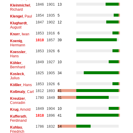
1846
1901
13
Kleinmichel
,
Richard
1854
1935
5
Klengel
, Paul
1847
1902
12
Klughardt
,
August
1853
1916
6
Knorr
, Iwan
1818
1857
39
Koenig
,
Hermann
1853
1926
6
Koessler
,
Hans
1849
1927
10
Köhler
,
Bernhard
1825
1905
34
Kosleck
,
Julius
1853
1926
6
Kößler
, Hans
1812
1893
41
Koßmaly
, Carl
1780
1849
31
Kreutzer
,
Conradin
1849
1904
10
Krug
, Arnold
1818
1896
41
Kufferath
,
Ferdinand
1786
1832
14
Kuhlau
,
Friedrich