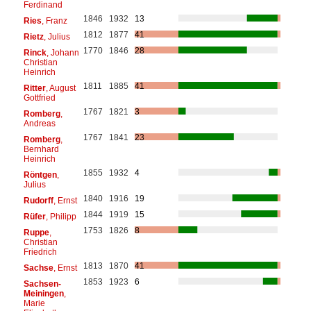
Ferdinand
1846
1932
13
Ries
, Franz
1812
1877
41
Rietz
, Julius
1770
1846
28
Rinck
, Johann
Christian
Heinrich
1811
1885
41
Ritter
, August
Gottfried
1767
1821
3
Romberg
,
Andreas
1767
1841
23
Romberg
,
Bernhard
Heinrich
1855
1932
4
Röntgen
,
Julius
1840
1916
19
Rudorff
, Ernst
1844
1919
15
Rüfer
, Philipp
1753
1826
8
Ruppe
,
Christian
Friedrich
1813
1870
41
Sachse
, Ernst
1853
1923
6
Sachsen-
Meiningen
,
Marie