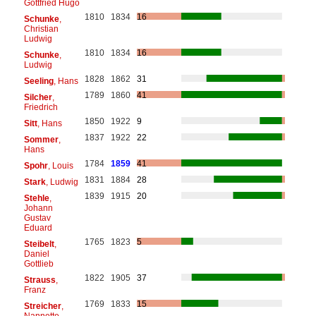
Gottfried Hugo
1810
1834
16
Schunke
,
Christian
Ludwig
1810
1834
16
Schunke
,
Ludwig
1828
1862
31
Seeling
, Hans
1789
1860
41
Silcher
,
Friedrich
1850
1922
9
Sitt
, Hans
1837
1922
22
Sommer
,
Hans
1784
1859
41
Spohr
, Louis
1831
1884
28
Stark
, Ludwig
1839
1915
20
Stehle
,
Johann
Gustav
Eduard
1765
1823
5
Steibelt
,
Daniel
Gottlieb
1822
1905
37
Strauss
,
Franz
1769
1833
15
Streicher
,
Nannette