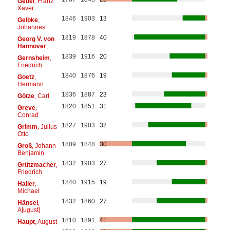
Gebel
, Franz
Xaver
1846
1903
13
Gelbke
,
Johannes
1819
1878
40
Georg V. von
Hannover
,
1839
1916
20
Gernsheim
,
Friedrich
1840
1876
19
Goetz
,
Hermann
1836
1887
23
Götze
, Carl
1820
1851
31
Greve
,
Conrad
1827
1903
32
Grimm
, Julius
Otto
1809
1848
30
Groß
, Johann
Benjamin
1832
1903
27
Grützmacher
,
Friedrich
1840
1915
19
Haller
,
Michael
1832
1860
27
Hänsel
,
A[ugust]
1810
1891
41
Haupt
, August