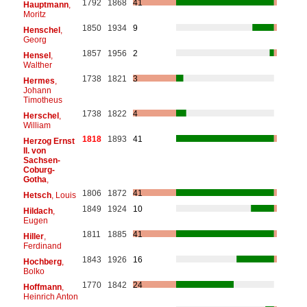
1792
1868
41
Hauptmann
,
Moritz
1850
1934
9
Henschel
,
Georg
1857
1956
2
Hensel
,
Walther
1738
1821
3
Hermes
,
Johann
Timotheus
1738
1822
4
Herschel
,
William
1818
1893
41
Herzog Ernst
II. von
Sachsen-
Coburg-
Gotha
,
1806
1872
41
Hetsch
, Louis
1849
1924
10
Hildach
,
Eugen
1811
1885
41
Hiller
,
Ferdinand
1843
1926
16
Hochberg
,
Bolko
1770
1842
24
Hoffmann
,
Heinrich Anton