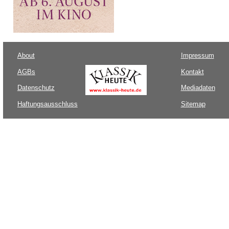
About
Impressum
AGBs
Kontakt
Datenschutz
Mediadaten
Haftungsausschluss
Sitemap