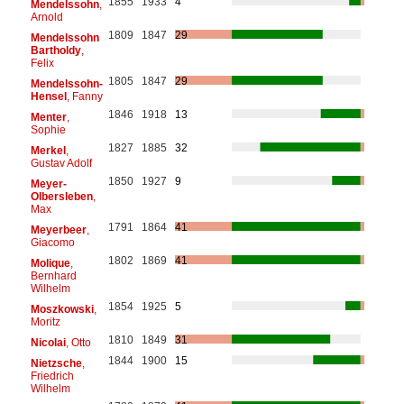
1855
1933
4
Mendelssohn
,
Arnold
1809
1847
29
Mendelssohn
Bartholdy
,
Felix
1805
1847
29
Mendelssohn-
Hensel
, Fanny
1846
1918
13
Menter
,
Sophie
1827
1885
32
Merkel
,
Gustav Adolf
1850
1927
9
Meyer-
Olbersleben
,
Max
1791
1864
41
Meyerbeer
,
Giacomo
1802
1869
41
Molique
,
Bernhard
Wilhelm
1854
1925
5
Moszkowski
,
Moritz
1810
1849
31
Nicolai
, Otto
1844
1900
15
Nietzsche
,
Friedrich
Wilhelm