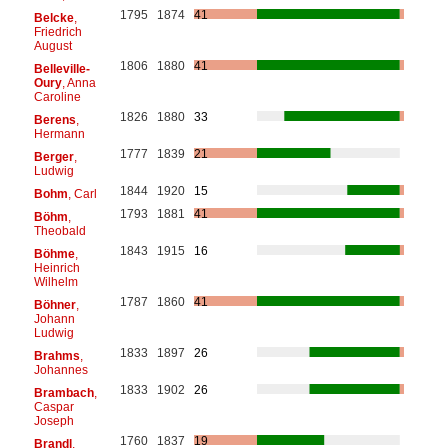
1795
1874
41
Belcke
,
Friedrich
August
1806
1880
41
Belleville-
Oury
, Anna
Caroline
1826
1880
33
Berens
,
Hermann
1777
1839
21
Berger
,
Ludwig
1844
1920
15
Bohm
, Carl
1793
1881
41
Böhm
,
Theobald
1843
1915
16
Böhme
,
Heinrich
Wilhelm
1787
1860
41
Böhner
,
Johann
Ludwig
1833
1897
26
Brahms
,
Johannes
1833
1902
26
Brambach
,
Caspar
Joseph
1760
1837
19
Brandl
,