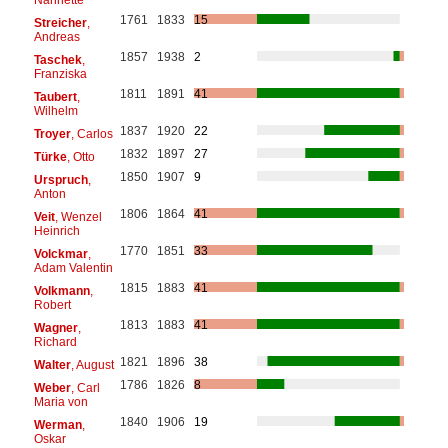
1761
1833
15
Streicher
,
Andreas
1857
1938
2
Taschek
,
Franziska
1811
1891
41
Taubert
,
Wilhelm
1837
1920
22
Troyer
, Carlos
1832
1897
27
Türke
, Otto
1850
1907
9
Urspruch
,
Anton
1806
1864
41
Veit
, Wenzel
Heinrich
1770
1851
33
Volckmar
,
Adam Valentin
1815
1883
41
Volkmann
,
Robert
1813
1883
41
Wagner
,
Richard
1821
1896
38
Walter
, August
1786
1826
8
Weber
, Carl
Maria von
1840
1906
19
Werman
,
Oskar