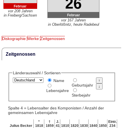
26
Februar
vor 208 Jahren
Februar
in Freiberg/Sachsen
vor 167 Jahren
in Oberlößnitz, heute Radebeul
Diskographie
Werke
Zeitgenossen
Zeitgenossen
Länderauswahl / Sortieren
Name
Geburtsjahr
Lebensjahre
Sterbejahr
Spalte 4 = Lebensalter des Komponisten / Anzahl der
gemeinsamen Lebensjahre
*
†
J.
Eintr.
Julius Becker
1818
1859
41
1810
1820
1830
1840
1850
234