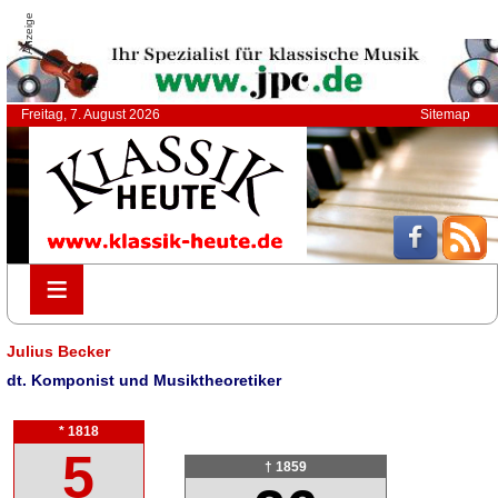
Anzeige
Freitag, 7. August 2026
Sitemap
≡
≡
Julius Becker
dt. Komponist und Musiktheoretiker
* 1818
5
† 1859