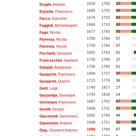
1635
1700
10
Draghi
, Antonio
1684
1755
65
Durante
, Francesco
1676
1753
63
Facco
, Giacomo
1666
1733
43
Faggioli
, Michelangelo
1677
1745
55
Fago
, Nicola
1700
1764
57
Fiorenza
, Nicola
1700
1764
57
Fiorenza
, Nicolò
1692
1743
51
Fischietti
, Giovanni
1730
1790
27
Franceschini
, Gaetano
1706
1785
51
Galuppi
, Baldasare
1668
1727
37
Gasparini
, Francesco
1721
1778
36
Gasparini
, Quirino
1740
1817
17
Gatti
, Luigi
1743
1818
14
Gazzaniga
, Giuseppe
1687
1762
67
Geminiani
, Francesco
1668
1731
41
Gentili
, Giorgio
1692
1740
48
Giacomelli
, Geminiano
1648
1721
31
Giannettini
, Antonio
1690
1764
67
Giay
, Giovanni Antonio