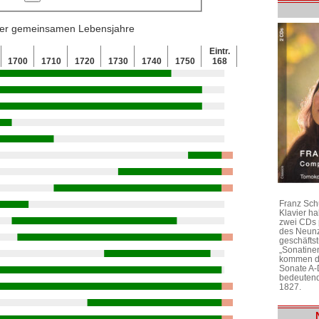
 der gemeinsamen Lebensjahre
Eintr.
1700
1710
1720
1730
1740
1750
168
Franz Sch
Klavier h
zwei CDs 
des Neunz
geschäftst
„Sonatine
kommen di
Sonate A-
bedeutend
1827.