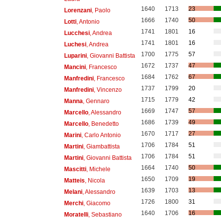
1640
1713
23
Lorenzani
, Paolo
1666
1740
50
Lotti
, Antonio
1741
1801
16
Lucchesi
, Andrea
1741
1801
16
Luchesi
, Andrea
1700
1775
57
Luparini
, Giovanni Battista
1672
1737
47
Mancini
, Francesco
1684
1762
67
Manfredini
, Francesco
1737
1799
20
Manfredini
, Vincenzo
1715
1779
42
Manna
, Gennaro
1669
1747
57
Marcello
, Alessandro
1686
1739
49
Marcello
, Benedetto
1670
1717
27
Marini
, Carlo Antonio
1706
1784
51
Martini
, Giambattista
1706
1784
51
Martini
, Giovanni Battista
1664
1740
50
Mascitti
, Michele
1650
1709
19
Matteis
, Nicola
1639
1703
13
Melani
, Alessandro
1726
1800
31
Merchi
, Giacomo
1640
1706
16
Moratelli
, Sebastiano