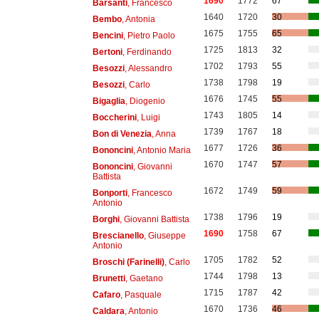
1690
1772
67
Barsanti
, Francesco
1640
1720
30
Bembo
, Antonia
1675
1755
65
Bencini
, Pietro Paolo
1725
1813
32
Bertoni
, Ferdinando
1702
1793
55
Besozzi
, Alessandro
1738
1798
19
Besozzi
, Carlo
1676
1745
55
Bigaglia
, Diogenio
1743
1805
14
Boccherini
, Luigi
1739
1767
18
Bon di Venezia
, Anna
1677
1726
36
Bononcini
, Antonio Maria
1670
1747
57
Bononcini
, Giovanni
Battista
1672
1749
59
Bonporti
, Francesco
Antonio
1738
1796
19
Borghi
, Giovanni Battista
1690
1758
67
Brescianello
, Giuseppe
Antonio
1705
1782
52
Broschi (Farinelli)
, Carlo
1744
1798
13
Brunetti
, Gaetano
1715
1787
42
Cafaro
, Pasquale
1670
1736
46
Caldara
, Antonio