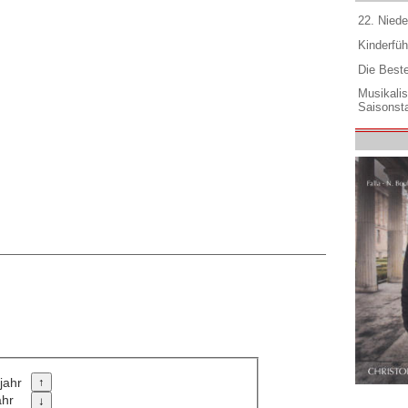
22. Niede
Kinderfüh
Die Best
Musikali
Saisonsta
jahr
ahr