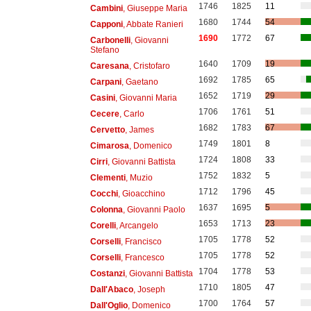
1746
1825
11
Cambini
, Giuseppe Maria
1680
1744
54
Capponi
, Abbate Ranieri
1690
1772
67
Carbonelli
, Giovanni
Stefano
1640
1709
19
Caresana
, Cristofaro
1692
1785
65
Carpani
, Gaetano
1652
1719
29
Casini
, Giovanni Maria
1706
1761
51
Cecere
, Carlo
1682
1783
67
Cervetto
, James
1749
1801
8
Cimarosa
, Domenico
1724
1808
33
Cirri
, Giovanni Battista
1752
1832
5
Clementi
, Muzio
1712
1796
45
Cocchi
, Gioacchino
1637
1695
5
Colonna
, Giovanni Paolo
1653
1713
23
Corelli
, Arcangelo
1705
1778
52
Corselli
, Francisco
1705
1778
52
Corselli
, Francesco
1704
1778
53
Costanzi
, Giovanni Battista
1710
1805
47
Dall'Abaco
, Joseph
1700
1764
57
Dall'Oglio
, Domenico