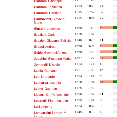
1751
1798
6
Giordani
, Giuseppe
1733
1806
24
Giordani
, Tommaso
1695
1762
62
Giordano
, Carmine
1735
1804
22
Giornovichi
, Giovanni
Mane
1685
1743
53
Giustini
, Lodovico
1725
1787
32
Graziani
, Carlo
1746
1820
11
Grazioli
, Giovanni Battista
1660
1696
6
Grossi
, Andrea
1660
1728
38
Guido
, Giovanni Antonio
1667
1727
37
Jacchini
, Giuseppe Maria
1714
1774
43
Jommelli
, Niccolò
1711
1788
46
Latilla
, Gaetano
1694
1744
50
Leo
, Leonardo
1620
1704
14
Leonarda
, Isabella
1725
1790
32
Leoné
, Gabriele
1696
1787
61
Liguori
, Sant'Alfonso dei
1695
1764
62
Locatelli
, Pietro Antonio
1724
1802
33
Lolli
, Antonio
1745
1818
12
Lombardini Sirmen
, M.
Laura