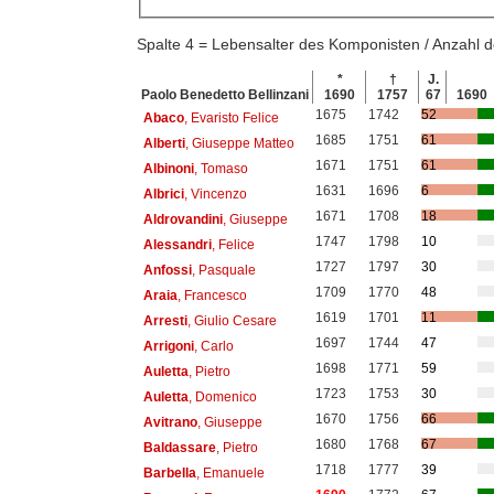
Spalte 4 = Lebensalter des Komponisten / Anzahl
*
†
J.
Paolo Benedetto Bellinzani
1690
1757
67
1690
1675
1742
52
Abaco
, Evaristo Felice
1685
1751
61
Alberti
, Giuseppe Matteo
1671
1751
61
Albinoni
, Tomaso
1631
1696
6
Albrici
, Vincenzo
1671
1708
18
Aldrovandini
, Giuseppe
1747
1798
10
Alessandri
, Felice
1727
1797
30
Anfossi
, Pasquale
1709
1770
48
Araia
, Francesco
1619
1701
11
Arresti
, Giulio Cesare
1697
1744
47
Arrigoni
, Carlo
1698
1771
59
Auletta
, Pietro
1723
1753
30
Auletta
, Domenico
1670
1756
66
Avitrano
, Giuseppe
1680
1768
67
Baldassare
, Pietro
1718
1777
39
Barbella
, Emanuele