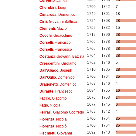
Cervetto
, James
1760
1842
7
Cherubini
, Luigi
1749
1801
18
Cimarosa
, Domenico
1724
1808
28
Cirri
, Giovanni Battista
1752
1832
15
Clementi
, Muzio
1712
1796
28
Cocchi
, Gioacchino
1705
1778
28
Corselli
, Francisco
1705
1778
28
Corselli
, Francesco
1704
1778
28
Costanzi
, Giovanni Battista
1762
1846
5
Crescentini
, Girolamo
1710
1805
28
Dall'Abaco
, Joseph
1700
1764
25
Dall'Oglio
, Domenico
1763
1846
4
Dragonetti
, Domenico
1684
1755
16
Durante
, Francesco
1676
1753
14
Facco
, Giacomo
1677
1745
6
Fago
, Nicola
1763
1842
4
Ferrari
, Giacomo Gotifredo
1700
1764
25
Fiorenza
, Nicola
1700
1764
25
Fiorenza
, Nicolò
1692
1743
4
Fischietti
, Giovanni