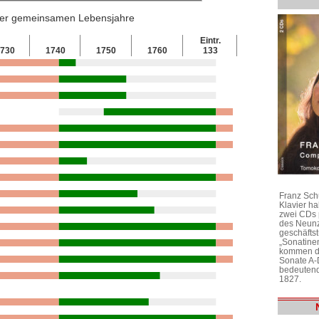
 der gemeinsamen Lebensjahre
Eintr.
730
1740
1750
1760
133
Franz Sch
Klavier h
zwei CDs 
des Neunz
geschäftst
„Sonatine
kommen di
Sonate A-
bedeutend
1827.