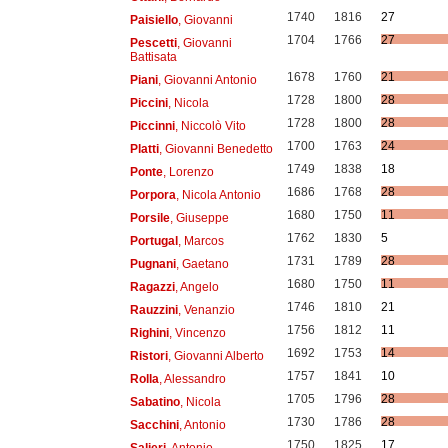
1740
1816
27
Paisiello
, Giovanni
1704
1766
27
Pescetti
, Giovanni
Battisata
1678
1760
21
Piani
, Giovanni Antonio
1728
1800
28
Piccini
, Nicola
1728
1800
28
Piccinni
, Niccolò Vito
1700
1763
24
Platti
, Giovanni Benedetto
1749
1838
18
Ponte
, Lorenzo
1686
1768
28
Porpora
, Nicola Antonio
1680
1750
11
Porsile
, Giuseppe
1762
1830
5
Portugal
, Marcos
1731
1789
28
Pugnani
, Gaetano
1680
1750
11
Ragazzi
, Angelo
1746
1810
21
Rauzzini
, Venanzio
1756
1812
11
Righini
, Vincenzo
1692
1753
14
Ristori
, Giovanni Alberto
1757
1841
10
Rolla
, Alessandro
1705
1796
28
Sabatino
, Nicola
1730
1786
28
Sacchini
, Antonio
1750
1825
17
Salieri
, Antonio