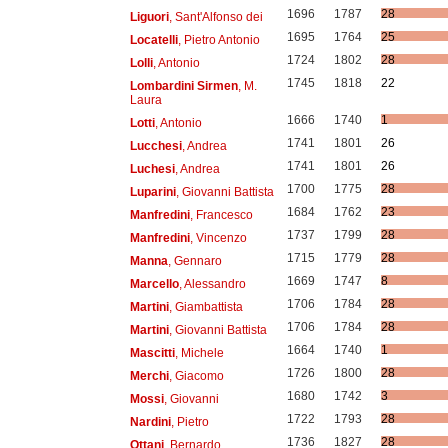
1696
1787
28
Liguori
, Sant'Alfonso dei
1695
1764
25
Locatelli
, Pietro Antonio
1724
1802
28
Lolli
, Antonio
1745
1818
22
Lombardini Sirmen
, M.
Laura
1666
1740
1
Lotti
, Antonio
1741
1801
26
Lucchesi
, Andrea
1741
1801
26
Luchesi
, Andrea
1700
1775
28
Luparini
, Giovanni Battista
1684
1762
23
Manfredini
, Francesco
1737
1799
28
Manfredini
, Vincenzo
1715
1779
28
Manna
, Gennaro
1669
1747
8
Marcello
, Alessandro
1706
1784
28
Martini
, Giambattista
1706
1784
28
Martini
, Giovanni Battista
1664
1740
1
Mascitti
, Michele
1726
1800
28
Merchi
, Giacomo
1680
1742
3
Mossi
, Giovanni
1722
1793
28
Nardini
, Pietro
1736
1827
28
Ottani
, Bernardo