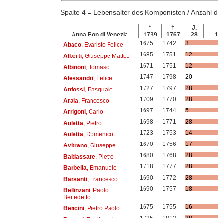
Spalte 4 = Lebensalter des Komponisten / Anzahl
*
†
J.
Anna Bon di Venezia
1739
1767
28
1
1675
1742
3
Abaco
, Evaristo Felice
1685
1751
12
Alberti
, Giuseppe Matteo
1671
1751
12
Albinoni
, Tomaso
1747
1798
20
Alessandri
, Felice
1727
1797
28
Anfossi
, Pasquale
1709
1770
28
Araia
, Francesco
1697
1744
5
Arrigoni
, Carlo
1698
1771
28
Auletta
, Pietro
1723
1753
14
Auletta
, Domenico
1670
1756
17
Avitrano
, Giuseppe
1680
1768
28
Baldassare
, Pietro
1718
1777
28
Barbella
, Emanuele
1690
1772
28
Barsanti
, Francesco
1690
1757
18
Bellinzani
, Paolo
Benedetto
1675
1755
16
Bencini
, Pietro Paolo