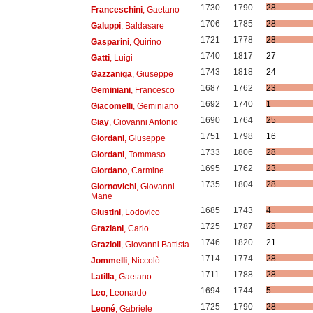
1730
1790
28
Franceschini
, Gaetano
1706
1785
28
Galuppi
, Baldasare
1721
1778
28
Gasparini
, Quirino
1740
1817
27
Gatti
, Luigi
1743
1818
24
Gazzaniga
, Giuseppe
1687
1762
23
Geminiani
, Francesco
1692
1740
1
Giacomelli
, Geminiano
1690
1764
25
Giay
, Giovanni Antonio
1751
1798
16
Giordani
, Giuseppe
1733
1806
28
Giordani
, Tommaso
1695
1762
23
Giordano
, Carmine
1735
1804
28
Giornovichi
, Giovanni
Mane
1685
1743
4
Giustini
, Lodovico
1725
1787
28
Graziani
, Carlo
1746
1820
21
Grazioli
, Giovanni Battista
1714
1774
28
Jommelli
, Niccolò
1711
1788
28
Latilla
, Gaetano
1694
1744
5
Leo
, Leonardo
1725
1790
28
Leoné
, Gabriele