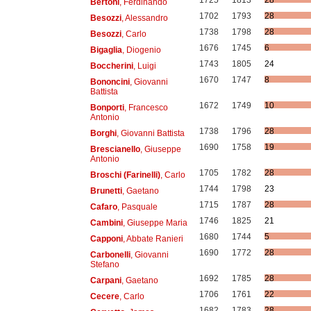
1725
1813
28
Bertoni
, Ferdinando
1702
1793
28
Besozzi
, Alessandro
1738
1798
28
Besozzi
, Carlo
1676
1745
6
Bigaglia
, Diogenio
1743
1805
24
Boccherini
, Luigi
1670
1747
8
Bononcini
, Giovanni
Battista
1672
1749
10
Bonporti
, Francesco
Antonio
1738
1796
28
Borghi
, Giovanni Battista
1690
1758
19
Brescianello
, Giuseppe
Antonio
1705
1782
28
Broschi (Farinelli)
, Carlo
1744
1798
23
Brunetti
, Gaetano
1715
1787
28
Cafaro
, Pasquale
1746
1825
21
Cambini
, Giuseppe Maria
1680
1744
5
Capponi
, Abbate Ranieri
1690
1772
28
Carbonelli
, Giovanni
Stefano
1692
1785
28
Carpani
, Gaetano
1706
1761
22
Cecere
, Carlo
1682
1783
28