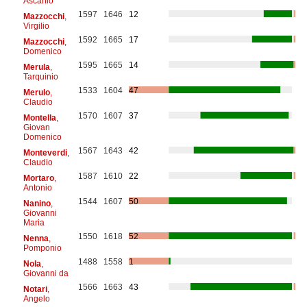
Ascanio
1597
1646
12
Mazzocchi
,
Virgilio
1592
1665
17
Mazzocchi
,
Domenico
1595
1665
14
Merula
,
Tarquinio
1533
1604
47
Merulo
,
Claudio
1570
1607
37
Montella
,
Giovan
Domenico
1567
1643
42
Monteverdi
,
Claudio
1587
1610
22
Mortaro
,
Antonio
1544
1607
50
Nanino
,
Giovanni
Maria
1550
1618
52
Nenna
,
Pomponio
1488
1558
1
Nola
,
Giovanni da
1566
1663
43
Notari
,
Angelo