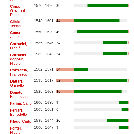
1570
1626
39
Cima
,
Giovanni
Paolo
1548
1601
44
Clinio
,
Teodoro
1560
1629
49
Coma
,
Antonio
1585
1646
24
Corradini
,
Nicolò
1585
1646
24
Corradini
doppelt
,
Nicolò
1502
1571
14
Corteccia
,
Francesco
1535
1617
52
Dattari
,
Ghinolfo
1525
1603
46
Donato
,
Baldassare
1600
1639
9
Farina
, Carlo
1603
1681
6
Ferrari
,
Benedetto
1589
1644
20
Filago
, Carlo
1600
1647
9
Fontei
,
Nicolò