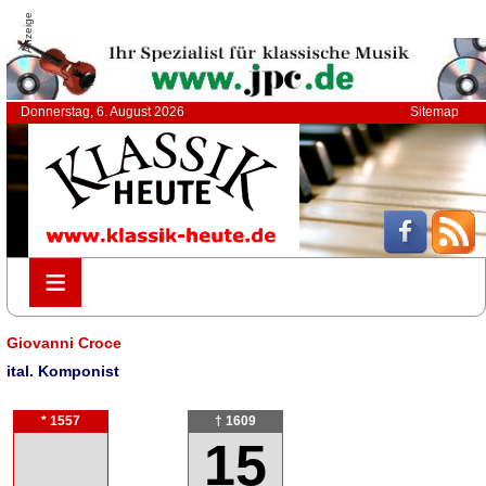
Anzeige
Donnerstag, 6. August 2026
Sitemap
≡
≡
Giovanni Croce
ital. Komponist
* 1557
† 1609
15