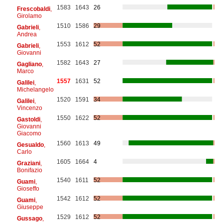
1583
1643
26
Frescobaldi
,
Girolamo
1510
1586
29
Gabrieli
,
Andrea
1553
1612
52
Gabrieli
,
Giovanni
1582
1643
27
Gagliano
,
Marco
1557
1631
52
Galilei
,
Michelangelo
1520
1591
34
Galilei
,
Vincenzo
1550
1622
52
Gastoldi
,
Giovanni
Giacomo
1560
1613
49
Gesualdo
,
Carlo
1605
1664
4
Graziani
,
Bonifazio
1540
1611
52
Guami
,
Gioseffo
1542
1612
52
Guami
,
Giuseppe
1529
1612
52
Gussago
,