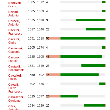
1605
1672
4
Benevoli
,
Orazio
1605
1669
4
Bertali
,
Antonio
1575
1630
34
Brunelli
,
Antonio
1587
1640
22
Caccini
,
Francesca
1551
1618
52
Caccini
,
Giulio
1605
1674
4
Carissimi
,
Giacomo
1525
1605
48
Caroso
,
Fabritio
1581
1649
28
Castaldi
,
Bellerofonte
1550
1602
45
Cavalieri
,
Emilio
1602
1676
7
Cavalli
,
Pietro
Francesco
1525
1577
20
Cavazzoni
,
Girolamo
1584
1629
25
Cifra
,
Antonio