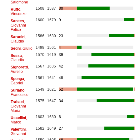
Salomone
1508
1587
30
Ruffo
,
Vincenzo
1600
1679
9
Sances
,
Giovanni
Felice
1586
1630
23
Saracini
,
Claudio
1498
1561
4
Segni
, Giulio
1570
1619
39
Sessa
,
Claudia
1567
1635
42
Signoretti
,
Aurelio
1561
1641
48
Sponga
,
Gabriel
1549
1621
52
Suriano
,
Francesco
1575
1647
34
Trabaci
,
Giovanni
Maria
1603
1680
6
Uccellini
,
Marco
1582
1649
27
Valentini
,
Giovanni
1550
1605
48