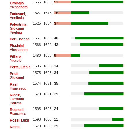
1555
1633
52
Orologio
,
Alessandro
1527
1575
18
Padovani
,
Annibale
1525
1594
37
Palestrina
,
Giovanni
Pierluigi
1561
1633
48
Peri
, Jacopo
1566
1638
43
Piccinini
,
Alessandro
1480
1566
9
Piffaro
,
Niccolò
1585
1630
24
Porta
, Ercole
1575
1626
34
Priuli
,
Giovanni
1574
1621
35
Rasi
,
Francesco
1570
1621
39
Riccio
,
Giovanni
Battista
1585
1626
24
Rognoni
,
Francesco
1598
1653
11
Rossi
, Luigi
1570
1630
39
Rossi
,