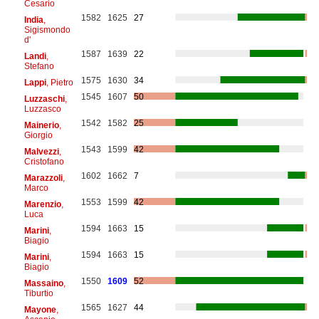
Cesario
1582
1625
27
India
,
Sigismondo
d'
1587
1639
22
Landi
,
Stefano
1575
1630
34
Lappi
, Pietro
1545
1607
50
Luzzaschi
,
Luzzasco
1542
1582
25
Mainerio
,
Giorgio
1543
1599
42
Malvezzi
,
Cristofano
1602
1662
7
Marazzoli
,
Marco
1553
1599
42
Marenzio
,
Luca
1594
1663
15
Marini
,
Biagio
1594
1663
15
Marini
,
Biagio
1550
1609
52
Massaino
,
Tiburtio
1565
1627
44
Mayone
,