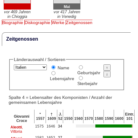
Mai
vor 469 Jahren
vor 417 Jahren
in Chioggia
in Venedig
Biographie
Diskographie
Werke
Zeitgenossen
Zeitgenossen
Länderauswahl / Sortieren
Name
Geburtsjahr
Lebensjahre
Sterbejahr
Spalte 4 = Lebensalter des Komponisten / Anzahl der
gemeinsamen Lebensjahre
*
†
J.
Eintr.
Giovanni
1557
1609
52
1550
1560
1570
1580
1590
1600
101
Croce
1575
1646
34
Aleotti
,
Vittoria
1582
1652
27