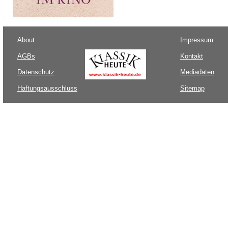
About
Impressum
AGBs
Kontakt
Datenschutz
Mediadaten
Haftungsausschluss
Sitemap