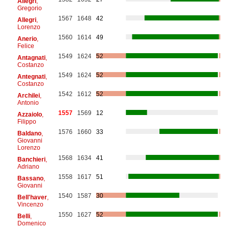
Allegri
,
Gregorio
1567
1648
42
Allegri
,
Lorenzo
1560
1614
49
Anerio
,
Felice
1549
1624
52
Antagnati
,
Costanzo
1549
1624
52
Antegnati
,
Costanzo
1542
1612
52
Archilei
,
Antonio
1557
1569
12
Azzaiolo
,
Filippo
1576
1660
33
Baldano
,
Giovanni
Lorenzo
1568
1634
41
Banchieri
,
Adriano
1558
1617
51
Bassano
,
Giovanni
1540
1587
30
Bell'haver
,
Vincenzo
1550
1627
52
Belli
,
Domenico