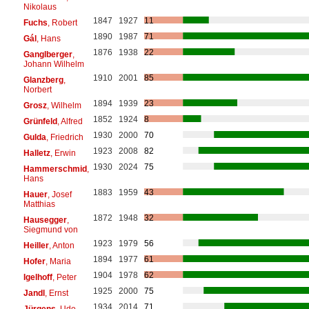
Nikolaus
1847
1927
11
Fuchs
, Robert
1890
1987
71
Gál
, Hans
1876
1938
22
Ganglberger
,
Johann Wilhelm
1910
2001
85
Glanzberg
,
Norbert
1894
1939
23
Grosz
, Wilhelm
1852
1924
8
Grünfeld
, Alfred
1930
2000
70
Gulda
, Friedrich
1923
2008
82
Halletz
, Erwin
1930
2024
75
Hammerschmid
,
Hans
1883
1959
43
Hauer
, Josef
Matthias
1872
1948
32
Hausegger
,
Siegmund von
1923
1979
56
Heiller
, Anton
1894
1977
61
Hofer
, Maria
1904
1978
62
Igelhoff
, Peter
1925
2000
75
Jandl
, Ernst
1934
2014
71
Jürgens
, Udo