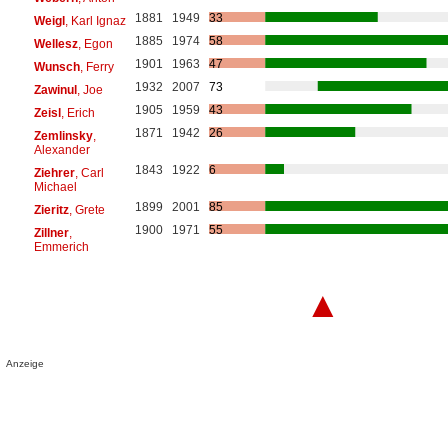
1881
1949
33
Weigl
, Karl Ignaz
1885
1974
58
Wellesz
, Egon
1901
1963
47
Wunsch
, Ferry
1932
2007
73
Zawinul
, Joe
1905
1959
43
Zeisl
, Erich
1871
1942
26
Zemlinsky
,
Alexander
1843
1922
6
Ziehrer
, Carl
Michael
1899
2001
85
Zieritz
, Grete
1900
1971
55
Zillner
,
Emmerich
▲
Anzeige