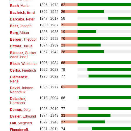
1896
1978
62
Bach
, Maria
1892
1942
26
Bachrich
, Ernst
1947
2017
58
Barcaba
, Peter
1908
1987
71
Beer
, Joseph
1885
1935
19
Berg
, Alban
1905
1992
76
Berger
, Theodor
1874
1939
23
Bittner
, Julius
1857
1942
26
Blasser
, Gustav
Adolf Josef
1906
1984
68
Bloch
, Waldemar
1926
2023
79
Cerha
, Friedrich
1928
2022
77
Clemencic
,
René
1895
1977
61
David
, Johann
Nepomuk
1918
2004
86
Delacher
,
Hermann
1928
2019
77
Demus
, Jörg
1874
1949
33
Eysler
, Edmund
1877
1943
27
Fall
, Siegfried
1931
2011
74
Fheodoroff
,