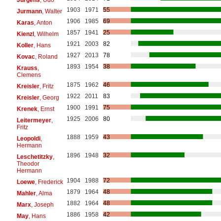
1903
1971
55
Jurmann
, Walter
1906
1985
69
Karas
, Anton
1857
1941
25
Kienzl
, Wilhelm
1921
2003
82
Koller
, Hans
1927
2013
78
Kovac
, Roland
1893
1954
38
Krauss
,
Clemens
1875
1962
46
Kreisler
, Fritz
1922
2011
83
Kreisler
, Georg
1900
1991
75
Krenek
, Ernst
1925
2006
80
Leitermeyer
,
Fritz
1888
1959
43
Leopoldi
,
Hermann
1896
1948
32
Leschetitzky
,
Theodor
Hermann
1904
1988
72
Loewe
, Frederick
1879
1964
48
Mahler
, Alma
1882
1964
48
Marx
, Joseph
1886
1958
42
May
, Hans