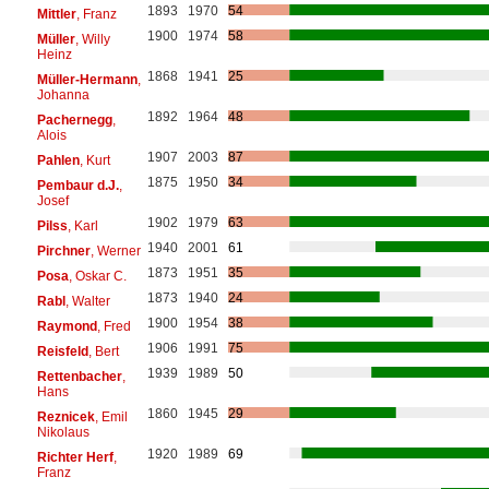
1893
1970
54
Mittler
, Franz
1900
1974
58
Müller
, Willy
Heinz
1868
1941
25
Müller-Hermann
,
Johanna
1892
1964
48
Pachernegg
,
Alois
1907
2003
87
Pahlen
, Kurt
1875
1950
34
Pembaur d.J.
,
Josef
1902
1979
63
Pilss
, Karl
1940
2001
61
Pirchner
, Werner
1873
1951
35
Posa
, Oskar C.
1873
1940
24
Rabl
, Walter
1900
1954
38
Raymond
, Fred
1906
1991
75
Reisfeld
, Bert
1939
1989
50
Rettenbacher
,
Hans
1860
1945
29
Reznicek
, Emil
Nikolaus
1920
1989
69
Richter Herf
,
Franz