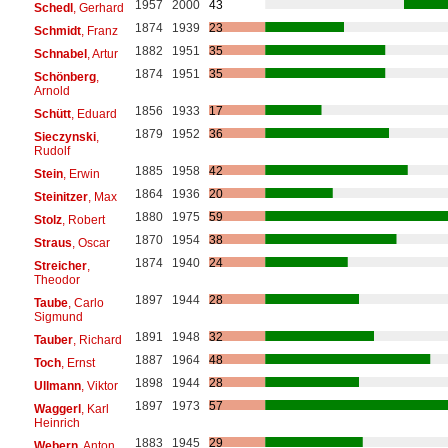
1957
2000
43
Schedl
, Gerhard
1874
1939
23
Schmidt
, Franz
1882
1951
35
Schnabel
, Artur
1874
1951
35
Schönberg
,
Arnold
1856
1933
17
Schütt
, Eduard
1879
1952
36
Sieczynski
,
Rudolf
1885
1958
42
Stein
, Erwin
1864
1936
20
Steinitzer
, Max
1880
1975
59
Stolz
, Robert
1870
1954
38
Straus
, Oscar
1874
1940
24
Streicher
,
Theodor
1897
1944
28
Taube
, Carlo
Sigmund
1891
1948
32
Tauber
, Richard
1887
1964
48
Toch
, Ernst
1898
1944
28
Ullmann
, Viktor
1897
1973
57
Waggerl
, Karl
Heinrich
1883
1945
29
Webern
, Anton