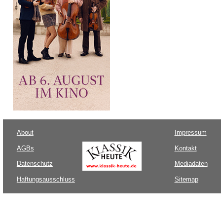
About
Impressum
AGBs
Kontakt
Datenschutz
Mediadaten
Haftungsausschluss
Sitemap