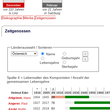
Dezember
Februar
vor 110 Jahren
vor 21 Jahren
in Linz
in Salzburg
Diskographie
Werke
Zeitgenossen
Zeitgenossen
Länderauswahl / Sortieren
Name
Geburtsjahr
Lebensjahre
Sterbejahr
Spalte 4 = Lebensalter des Komponisten / Anzahl der
gemeinsamen Lebensjahre
*
†
J.
Helmut Eder
1916
2005
89
1910
1920
1930
1940
1950
1960
197
1904
1945
29
Ahlgrimm
, Hans
1927
2017
78
Angerer
, Paul
1922
2019
83
Asriel
, Andre