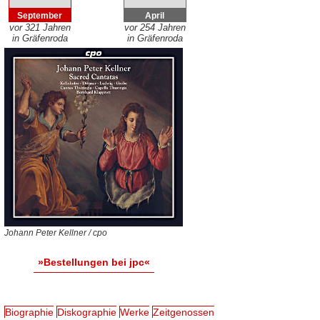
September
April
vor 321 Jahren
vor 254 Jahren
in Gräfenroda
in Gräfenroda
Johann Peter Kellner / cpo
»Bestellungen bei jpc«
Biographie
Diskographie
Werke
Zeitgenossen