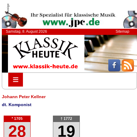
Anzeige
Samstag, 8. August 2026
Sitemap
≡
≡
Johann Peter Kellner
dt. Komponist
* 1705
† 1772
28
19