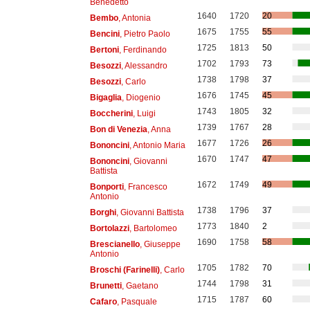
Benedetto
1640
1720
20
Bembo
, Antonia
1675
1755
55
Bencini
, Pietro Paolo
1725
1813
50
Bertoni
, Ferdinando
1702
1793
73
Besozzi
, Alessandro
1738
1798
37
Besozzi
, Carlo
1676
1745
45
Bigaglia
, Diogenio
1743
1805
32
Boccherini
, Luigi
1739
1767
28
Bon di Venezia
, Anna
1677
1726
26
Bononcini
, Antonio Maria
1670
1747
47
Bononcini
, Giovanni
Battista
1672
1749
49
Bonporti
, Francesco
Antonio
1738
1796
37
Borghi
, Giovanni Battista
1773
1840
2
Bortolazzi
, Bartolomeo
1690
1758
58
Brescianello
, Giuseppe
Antonio
1705
1782
70
Broschi (Farinelli)
, Carlo
1744
1798
31
Brunetti
, Gaetano
1715
1787
60
Cafaro
, Pasquale