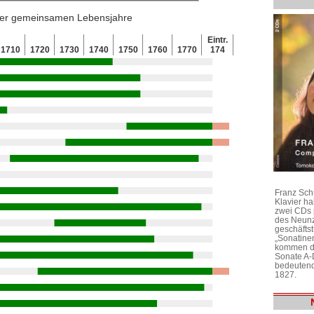
 der gemeinsamen Lebensjahre
Eintr.
1710
1720
1730
1740
1750
1760
1770
174
Franz Sch
Klavier h
zwei CDs 
des Neunz
geschäftst
„Sonatine
kommen di
Sonate A-
bedeutend
1827.