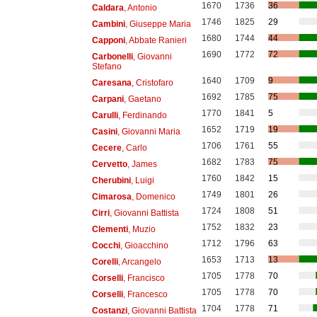
1670
1736
36
Caldara
, Antonio
1746
1825
29
Cambini
, Giuseppe Maria
1680
1744
44
Capponi
, Abbate Ranieri
1690
1772
72
Carbonelli
, Giovanni
Stefano
1640
1709
9
Caresana
, Cristofaro
1692
1785
75
Carpani
, Gaetano
1770
1841
5
Carulli
, Ferdinando
1652
1719
19
Casini
, Giovanni Maria
1706
1761
55
Cecere
, Carlo
1682
1783
75
Cervetto
, James
1760
1842
15
Cherubini
, Luigi
1749
1801
26
Cimarosa
, Domenico
1724
1808
51
Cirri
, Giovanni Battista
1752
1832
23
Clementi
, Muzio
1712
1796
63
Cocchi
, Gioacchino
1653
1713
13
Corelli
, Arcangelo
1705
1778
70
Corselli
, Francisco
1705
1778
70
Corselli
, Francesco
1704
1778
71
Costanzi
, Giovanni Battista