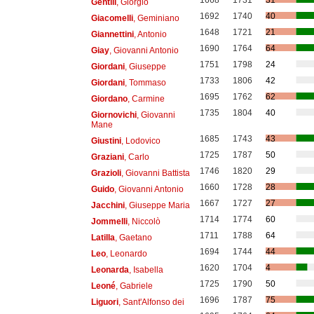
1668
1731
31
Gentili
, Giorgio
1692
1740
40
Giacomelli
, Geminiano
1648
1721
21
Giannettini
, Antonio
1690
1764
64
Giay
, Giovanni Antonio
1751
1798
24
Giordani
, Giuseppe
1733
1806
42
Giordani
, Tommaso
1695
1762
62
Giordano
, Carmine
1735
1804
40
Giornovichi
, Giovanni
Mane
1685
1743
43
Giustini
, Lodovico
1725
1787
50
Graziani
, Carlo
1746
1820
29
Grazioli
, Giovanni Battista
1660
1728
28
Guido
, Giovanni Antonio
1667
1727
27
Jacchini
, Giuseppe Maria
1714
1774
60
Jommelli
, Niccolò
1711
1788
64
Latilla
, Gaetano
1694
1744
44
Leo
, Leonardo
1620
1704
4
Leonarda
, Isabella
1725
1790
50
Leoné
, Gabriele
1696
1787
75
Liguori
, Sant'Alfonso dei