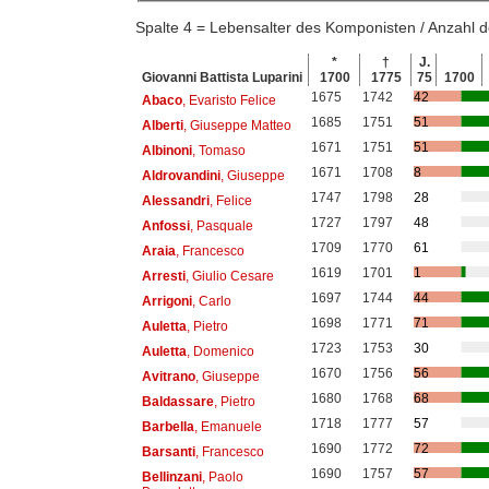
Spalte 4 = Lebensalter des Komponisten / Anzahl
*
†
J.
Giovanni Battista Luparini
1700
1775
75
1700
1675
1742
42
Abaco
, Evaristo Felice
1685
1751
51
Alberti
, Giuseppe Matteo
1671
1751
51
Albinoni
, Tomaso
1671
1708
8
Aldrovandini
, Giuseppe
1747
1798
28
Alessandri
, Felice
1727
1797
48
Anfossi
, Pasquale
1709
1770
61
Araia
, Francesco
1619
1701
1
Arresti
, Giulio Cesare
1697
1744
44
Arrigoni
, Carlo
1698
1771
71
Auletta
, Pietro
1723
1753
30
Auletta
, Domenico
1670
1756
56
Avitrano
, Giuseppe
1680
1768
68
Baldassare
, Pietro
1718
1777
57
Barbella
, Emanuele
1690
1772
72
Barsanti
, Francesco
1690
1757
57
Bellinzani
, Paolo