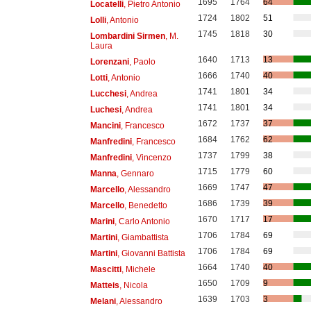
1695
1764
64
Locatelli
, Pietro Antonio
1724
1802
51
Lolli
, Antonio
1745
1818
30
Lombardini Sirmen
, M.
Laura
1640
1713
13
Lorenzani
, Paolo
1666
1740
40
Lotti
, Antonio
1741
1801
34
Lucchesi
, Andrea
1741
1801
34
Luchesi
, Andrea
1672
1737
37
Mancini
, Francesco
1684
1762
62
Manfredini
, Francesco
1737
1799
38
Manfredini
, Vincenzo
1715
1779
60
Manna
, Gennaro
1669
1747
47
Marcello
, Alessandro
1686
1739
39
Marcello
, Benedetto
1670
1717
17
Marini
, Carlo Antonio
1706
1784
69
Martini
, Giambattista
1706
1784
69
Martini
, Giovanni Battista
1664
1740
40
Mascitti
, Michele
1650
1709
9
Matteis
, Nicola
1639
1703
3
Melani
, Alessandro