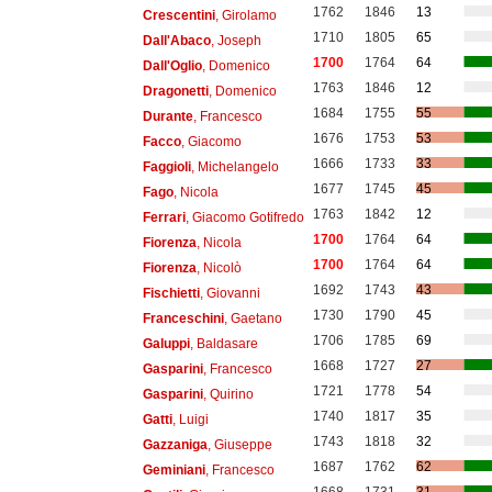
1762
1846
13
Crescentini
, Girolamo
1710
1805
65
Dall'Abaco
, Joseph
1700
1764
64
Dall'Oglio
, Domenico
1763
1846
12
Dragonetti
, Domenico
1684
1755
55
Durante
, Francesco
1676
1753
53
Facco
, Giacomo
1666
1733
33
Faggioli
, Michelangelo
1677
1745
45
Fago
, Nicola
1763
1842
12
Ferrari
, Giacomo Gotifredo
1700
1764
64
Fiorenza
, Nicola
1700
1764
64
Fiorenza
, Nicolò
1692
1743
43
Fischietti
, Giovanni
1730
1790
45
Franceschini
, Gaetano
1706
1785
69
Galuppi
, Baldasare
1668
1727
27
Gasparini
, Francesco
1721
1778
54
Gasparini
, Quirino
1740
1817
35
Gatti
, Luigi
1743
1818
32
Gazzaniga
, Giuseppe
1687
1762
62
Geminiani
, Francesco