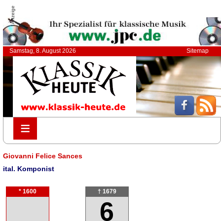
Anzeige
Samstag, 8. August 2026
Sitemap
≡
≡
Giovanni Felice Sances
ital. Komponist
* 1600
† 1679
6