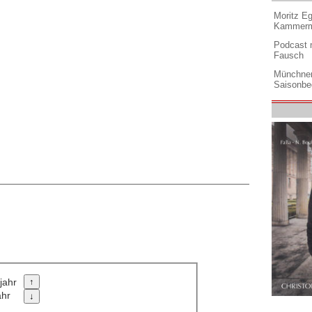
Moritz Eg
Kammermu
Podcast m
Fausch
Münchner
Saisonbe
jahr
ahr