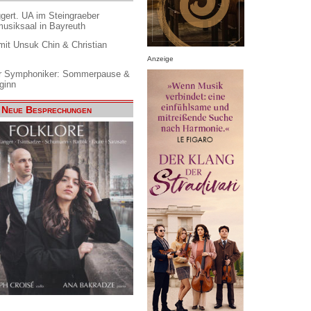
gert. UA im Steingraeber
siksaal in Bayreuth
it Unsuk Chin & Christian
Anzeige
 Symphoniker: Sommerpause &
ginn
Neue Besprechungen