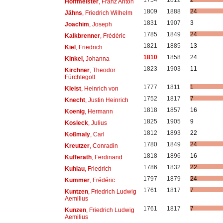
1754
1812
2
Hoffmeister
, Franz Anton
1809
1888
24
Jähns
, Friedrich Wilhelm
1831
1907
3
Joachim
, Joseph
1785
1849
24
Kalkbrenner
, Frédéric
1821
1885
13
Kiel
, Friedrich
1810
1858
24
Kinkel
, Johanna
1823
1903
11
Kirchner
, Theodor
Fürchtegott
1777
1811
1
Kleist
, Heinrich von
1752
1817
7
Knecht
, Justin Heinrich
1818
1857
16
Koenig
, Hermann
1825
1905
9
Kosleck
, Julius
1812
1893
22
Koßmaly
, Carl
1780
1849
24
Kreutzer
, Conradin
1818
1896
16
Kufferath
, Ferdinand
1786
1832
22
Kuhlau
, Friedrich
1797
1879
24
Kummer
, Frédéric
1761
1817
7
Kuntzen
, Friedrich Ludwig
Aemilius
1761
1817
7
Kunzen
, Friedrich Ludwig
Aemilius