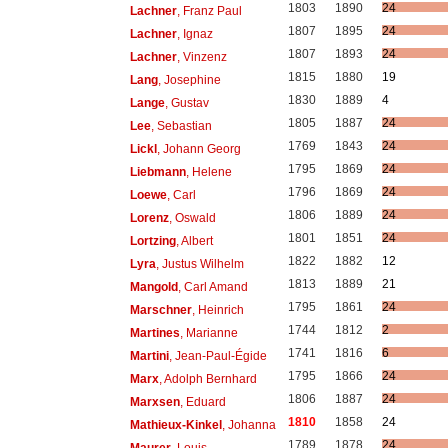
1803
1890
24
Lachner
, Franz Paul
1807
1895
24
Lachner
, Ignaz
1807
1893
24
Lachner
, Vinzenz
1815
1880
19
Lang
, Josephine
1830
1889
4
Lange
, Gustav
1805
1887
24
Lee
, Sebastian
1769
1843
24
Lickl
, Johann Georg
1795
1869
24
Liebmann
, Helene
1796
1869
24
Loewe
, Carl
1806
1889
24
Lorenz
, Oswald
1801
1851
24
Lortzing
, Albert
1822
1882
12
Lyra
, Justus Wilhelm
1813
1889
21
Mangold
, Carl Amand
1795
1861
24
Marschner
, Heinrich
1744
1812
2
Martines
, Marianne
1741
1816
6
Martini
, Jean-Paul-Égide
1795
1866
24
Marx
, Adolph Bernhard
1806
1887
24
Marxsen
, Eduard
1810
1858
24
Mathieux-Kinkel
, Johanna
1789
1878
24
Maurer
, Louis