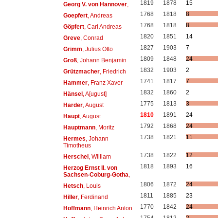
1819
1878
15
Georg V. von Hannover
,
1768
1818
8
Goepfert
, Andreas
1768
1818
8
Göpfert
, Carl Andreas
1820
1851
14
Greve
, Conrad
1827
1903
7
Grimm
, Julius Otto
1809
1848
24
Groß
, Johann Benjamin
1832
1903
2
Grützmacher
, Friedrich
1741
1817
7
Hammer
, Franz Xaver
1832
1860
2
Hänsel
, A[ugust]
1775
1813
3
Harder
, August
1810
1891
24
Haupt
, August
1792
1868
24
Hauptmann
, Moritz
1738
1821
11
Hermes
, Johann
Timotheus
1738
1822
12
Herschel
, William
1818
1893
16
Herzog Ernst II. von
Sachsen-Coburg-Gotha
,
1806
1872
24
Hetsch
, Louis
1811
1885
23
Hiller
, Ferdinand
1770
1842
24
Hoffmann
, Heinrich Anton