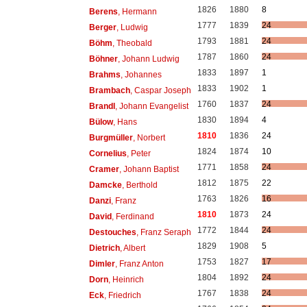
1826
1880
8
Berens
, Hermann
1777
1839
24
Berger
, Ludwig
1793
1881
24
Böhm
, Theobald
1787
1860
24
Böhner
, Johann Ludwig
1833
1897
1
Brahms
, Johannes
1833
1902
1
Brambach
, Caspar Joseph
1760
1837
24
Brandl
, Johann Evangelist
1830
1894
4
Bülow
, Hans
1810
1836
24
Burgmüller
, Norbert
1824
1874
10
Cornelius
, Peter
1771
1858
24
Cramer
, Johann Baptist
1812
1875
22
Damcke
, Berthold
1763
1826
16
Danzi
, Franz
1810
1873
24
David
, Ferdinand
1772
1844
24
Destouches
, Franz Seraph
1829
1908
5
Dietrich
, Albert
1753
1827
17
Dimler
, Franz Anton
1804
1892
24
Dorn
, Heinrich
1767
1838
24
Eck
, Friedrich