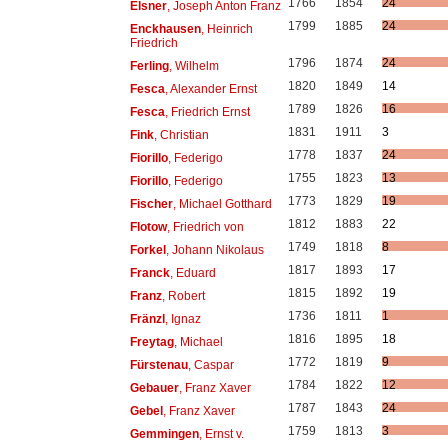
1766
1854
24
Elsner
, Joseph Anton Franz
1799
1885
24
Enckhausen
, Heinrich
Friedrich
1796
1874
24
Ferling
, Wilhelm
1820
1849
14
Fesca
, Alexander Ernst
1789
1826
16
Fesca
, Friedrich Ernst
1831
1911
3
Fink
, Christian
1778
1837
24
Fiorillo
, Federigo
1755
1823
13
Fiorillo
, Federigo
1773
1829
19
Fischer
, Michael Gotthard
1812
1883
22
Flotow
, Friedrich von
1749
1818
8
Forkel
, Johann Nikolaus
1817
1893
17
Franck
, Eduard
1815
1892
19
Franz
, Robert
1736
1811
1
Fränzl
, Ignaz
1816
1895
18
Freytag
, Michael
1772
1819
9
Fürstenau
, Caspar
1784
1822
12
Gebauer
, Franz Xaver
1787
1843
24
Gebel
, Franz Xaver
1759
1813
3
Gemmingen
, Ernst v.