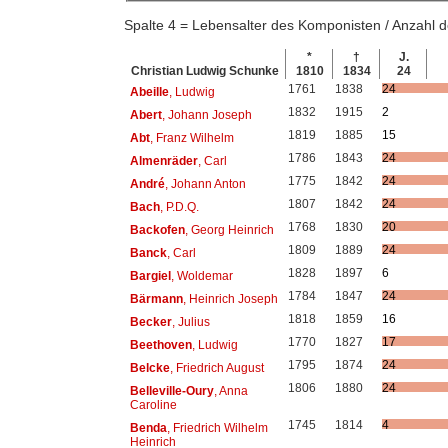
Spalte 4 = Lebensalter des Komponisten / Anzahl
*
†
J.
Christian Ludwig Schunke
1810
1834
24
1761
1838
24
Abeille
, Ludwig
1832
1915
2
Abert
, Johann Joseph
1819
1885
15
Abt
, Franz Wilhelm
1786
1843
24
Almenräder
, Carl
1775
1842
24
André
, Johann Anton
1807
1842
24
Bach
, P.D.Q.
1768
1830
20
Backofen
, Georg Heinrich
1809
1889
24
Banck
, Carl
1828
1897
6
Bargiel
, Woldemar
1784
1847
24
Bärmann
, Heinrich Joseph
1818
1859
16
Becker
, Julius
1770
1827
17
Beethoven
, Ludwig
1795
1874
24
Belcke
, Friedrich August
1806
1880
24
Belleville-Oury
, Anna
Caroline
1745
1814
4
Benda
, Friedrich Wilhelm
Heinrich