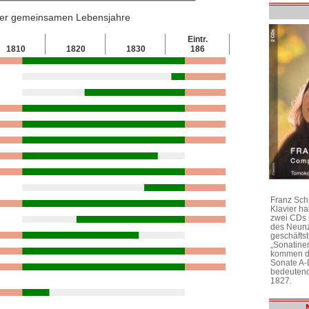
 der gemeinsamen Lebensjahre
Eintr.
1810
1820
1830
186
Franz Sch
Klavier h
zwei CDs 
des Neunz
geschäftst
„Sonatine
kommen di
Sonate A-
bedeutend
1827.