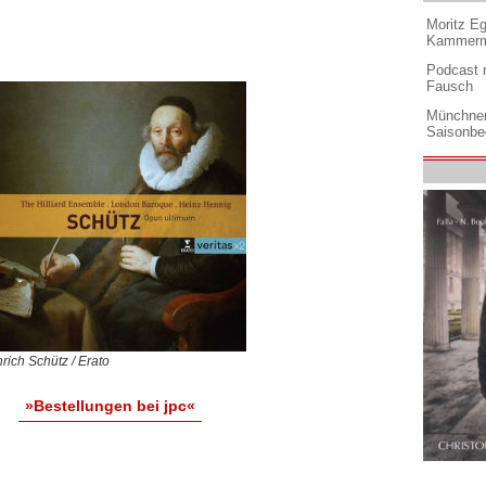
Moritz Eg
Kammermu
Podcast m
Fausch
Münchner
Saisonbe
rich Schütz / Erato
»Bestellungen bei jpc«