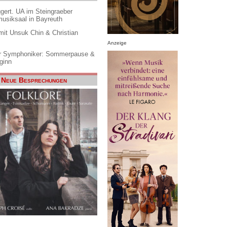
gert. UA im Steingraeber
siksaal in Bayreuth
it Unsuk Chin & Christian
Anzeige
 Symphoniker: Sommerpause &
ginn
Neue Besprechungen