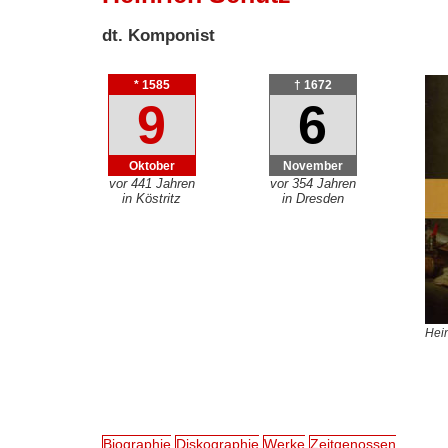
dt. Komponist
* 1585
† 1672
9
6
Oktober
November
vor 441 Jahren
vor 354 Jahren
in Köstritz
in Dresden
Hein
Biographie
Diskographie
Werke
Zeitgenossen