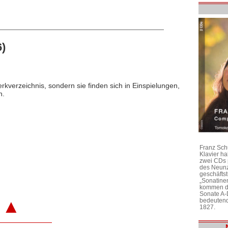
)
rkverzeichnis, sondern sie finden sich in Einspielungen,
n.
Franz Sch
Klavier h
zwei CDs 
des Neunz
geschäftst
„Sonatine
kommen di
Sonate A-
▲
bedeutend
1827.