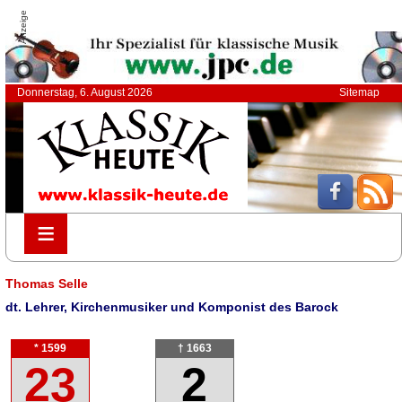
Anzeige
Donnerstag, 6. August 2026
Sitemap
≡
≡
Thomas Selle
dt. Lehrer, Kirchenmusiker und Komponist des Barock
* 1599
† 1663
23
2