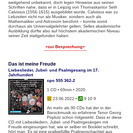
weitgehend unbekannt, doch legen Hinweise aus seinen
Schriften nahe, dass er in Leipzig von Thomaskantor Seth
Calvisius (1556-1615) ausgebildet wurde. Calvisius war zu
Lebzeiten nicht nur als Musiker, sondern auch als
Mathematiker und Astronom berühmt – konnte somit
durchaus als Universalgelehrter gelten; Selles akademische
Ausbildung dürfte also auf höchstem akademischen Niveau
seiner Zeit stattgefunden haben.
»zur Besprechung«
Das ist meine Freude
Liebeslieder, Jubel- und Psalmgesang im 17.
Jahrhundert
cpo 555 362-2
1 CD • 69min • 2020
23.06.2022
•
9 10 9
An mehr als 90 CDs hat der in der
Barockmusik so erfahrene Tenor Georg
Poplutz schon mitgewirkt. Dass er diese
CD mit Liebesliedern, Jubel- und Psalmgesängen mit
Freude eingesungen hat, wie er selber im Booklet schreibt,
hört man. Es ist eine prallgefüllte Pralinenschachtel aus