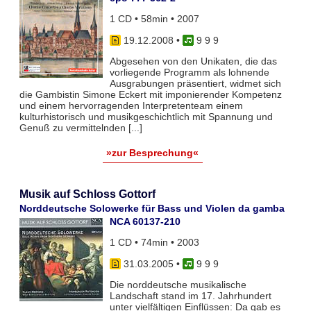
1 CD • 58min • 2007
19.12.2008
•
9 9 9
Abgesehen von den Unikaten, die das
vorliegende Programm als lohnende
Ausgrabungen präsentiert, widmet sich
die Gambistin Simone Eckert mit imponierender Kompetenz
und einem hervorragenden Interpretenteam einem
kulturhistorisch und musikgeschichtlich mit Spannung und
Genuß zu vermittelnden [...]
»zur Besprechung«
Musik auf Schloss Gottorf
Norddeutsche Solowerke für Bass und Violen da gamba
NCA 60137-210
1 CD • 74min • 2003
31.03.2005
•
9 9 9
Die norddeutsche musikalische
Landschaft stand im 17. Jahrhundert
unter vielfältigen Einflüssen: Da gab es