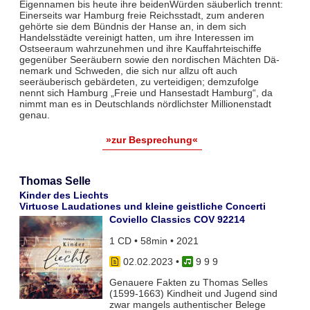
Eigennamen bis heute ihre beidenWürden säuberlich trennt:
Einerseits war Hamburg freie Reichsstadt, zum anderen
gehörte sie dem Bündnis der Hanse an, in dem sich
Handelsstädte vereinigt hatten, um ihre Interessen im
Ostseeraum wahr­zunehmen und ihre Kauffahrteischiffe
gegenüber Seeräubern sowie den nordischen Mächten Dä­
nemark und Schwe­den, die sich nur allzu oft auch
seeräuberisch gebärdeten, zu vertei­digen; demzufolge
nennt sich Hamburg „Freie und Hansestadt Hamburg“, da
nimmt man es in Deutschlands nörd­lichster Millionenstadt
genau.
»zur Besprechung«
Thomas Selle
Kinder des Liechts
Virtuose Laudationes und kleine geistliche Concerti
Coviello Classics COV 92214
1 CD • 58min • 2021
02.02.2023
•
9 9 9
Genauere Fakten zu Thomas Selles
(1599-1663) Kindheit und Jugend sind
zwar mangels authentischer Belege