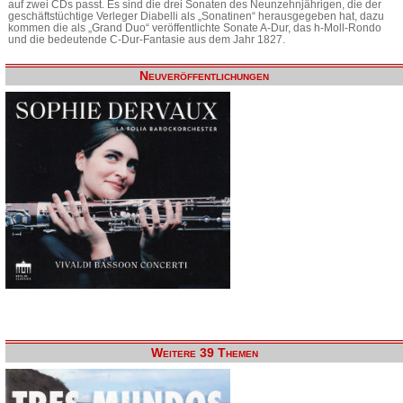
auf zwei CDs passt. Es sind die drei Sonaten des Neunzehnjährigen, die der
geschäftstüchtige Verleger Diabelli als „Sonatinen“ herausgegeben hat, dazu
kommen die als „Grand Duo“ veröffentlichte Sonate A-Dur, das h-Moll-Rondo
und die bedeutende C-Dur-Fantasie aus dem Jahr 1827.
Neuveröffentlichungen
Weitere 39 Themen