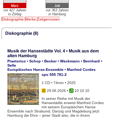
März
Juli
vor 427 Jahren
vor 363 Jahren
in Zörbig
in Hamburg
Diskographie
Werke
Zeitgenossen
Diskographie (8)
Musik der Hansestädte Vol. 4 • Musik aus dem
alten Hamburg
Praetorius • Schop • Becker • Weckmann • Bernhard •
Selle
Europäisches Hanse-Ensemble • Manfred Cordes
cpo 555 781-2
1 CD • 74min • 2025
29.06.2026
•
10 10 10
In seiner Reihe mit Musik der
Hansestädte erweist Manfred Cordes
mit seinem Europäischen Hanse
Ensemble nach Stralsund, Danzig und Magdeburg jetzt
Hamburg die Ehre – jener Stadt also, die in ihrem