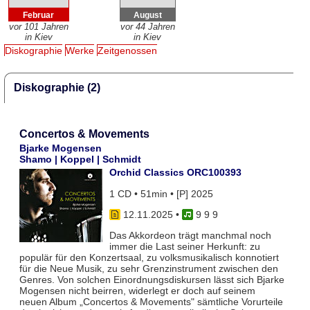
Februar
August
vor 101 Jahren
vor 44 Jahren
in Kiev
in Kiev
Diskographie
Werke
Zeitgenossen
Diskographie (2)
Concertos & Movements
Bjarke Mogensen
Shamo | Koppel | Schmidt
Orchid Classics ORC100393
1 CD • 51min • [P] 2025
12.11.2025
•
9 9 9
Das Akkordeon trägt manchmal noch
immer die Last seiner Herkunft: zu
populär für den Konzertsaal, zu volksmusikalisch konnotiert
für die Neue Musik, zu sehr Grenzinstrument zwischen den
Genres. Von solchen Einordnungsdiskursen lässt sich Bjarke
Mogensen nicht beirren, widerlegt er doch auf seinem
neuen Album „Concertos & Movements" sämtliche Vorurteile