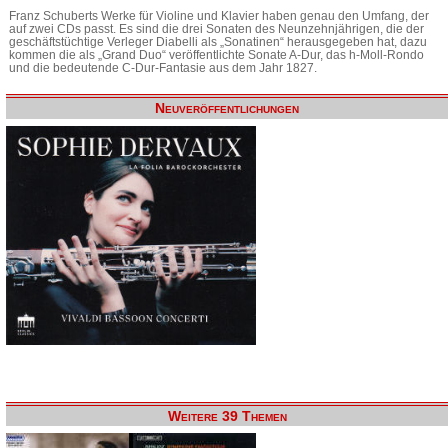
Franz Schuberts Werke für Violine und Klavier haben genau den Umfang, der
auf zwei CDs passt. Es sind die drei Sonaten des Neunzehnjährigen, die der
geschäftstüchtige Verleger Diabelli als „Sonatinen“ herausgegeben hat, dazu
kommen die als „Grand Duo“ veröffentlichte Sonate A-Dur, das h-Moll-Rondo
und die bedeutende C-Dur-Fantasie aus dem Jahr 1827.
Neuveröffentlichungen
Weitere 39 Themen