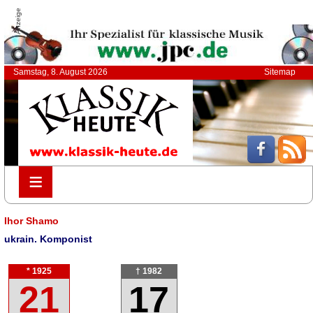
Anzeige
Samstag, 8. August 2026
Sitemap
≡
≡
Ihor Shamo
ukrain. Komponist
* 1925
† 1982
21
17