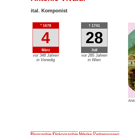
ital. Komponist
* 1678
† 1741
4
28
März
Juli
vor 348 Jahren
vor 285 Jahren
in Venedig
in Wien
Anto
Biographie
Diskographie
Werke
Zeitgenossen