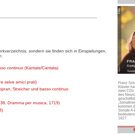
rkverzeichnis, sondern sie finden sich in Einspielungen,
n.
asso continuo (Kantate/Cantata)
e selve amici prati)
Franz Sch
Klavier h
Sopran, Streicher und basso continuo
zwei CDs 
des Neunz
geschäftst
„Sonatine
 738, Dramma per musica, 1719)
kommen di
3)
Sonate A-
bedeutend
1827.