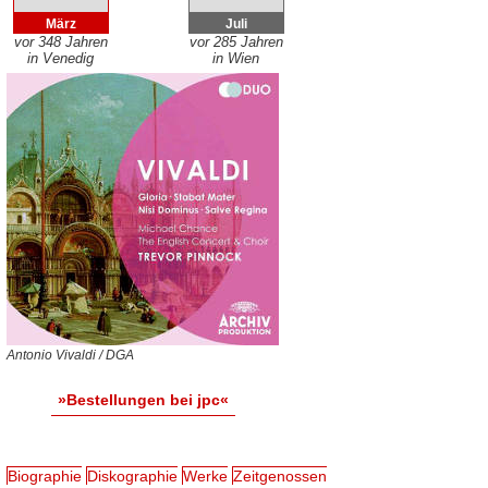
März
Juli
vor 348 Jahren
vor 285 Jahren
in Venedig
in Wien
Antonio Vivaldi / DGA
»Bestellungen bei jpc«
Biographie
Diskographie
Werke
Zeitgenossen