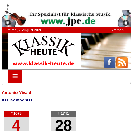
Anzeige
Freitag, 7. August 2026
Sitemap
≡
≡
Antonio Vivaldi
ital. Komponist
* 1678
† 1741
4
28