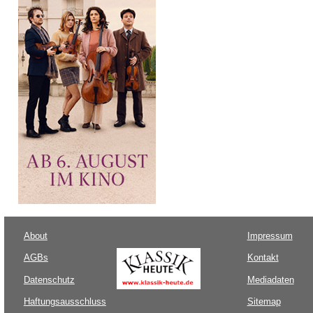
About
Impressum
AGBs
Kontakt
Datenschutz
Mediadaten
Haftungsausschluss
Sitemap