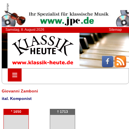
Anzeige
Samstag, 8. August 2026
Sitemap
≡
≡
Giovanni Zamboni
ital. Komponist
* 1650
† 1713