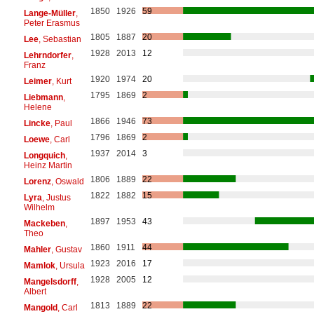
1850
1926
59
Lange-Müller
,
Peter Erasmus
1805
1887
20
Lee
, Sebastian
1928
2013
12
Lehrndorfer
,
Franz
1920
1974
20
Leimer
, Kurt
1795
1869
2
Liebmann
,
Helene
1866
1946
73
Lincke
, Paul
1796
1869
2
Loewe
, Carl
1937
2014
3
Longquich
,
Heinz Martin
1806
1889
22
Lorenz
, Oswald
1822
1882
15
Lyra
, Justus
Wilhelm
1897
1953
43
Mackeben
,
Theo
1860
1911
44
Mahler
, Gustav
1923
2016
17
Mamlok
, Ursula
1928
2005
12
Mangelsdorff
,
Albert
1813
1889
22
Mangold
, Carl