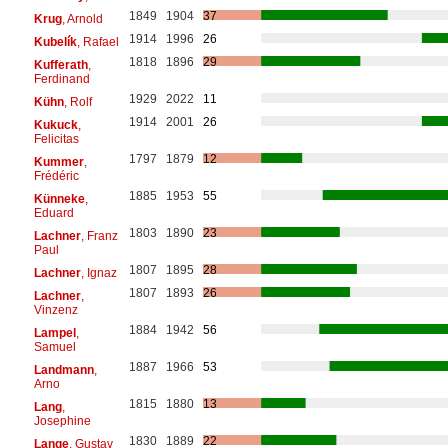
1849
1904
37
Krug
, Arnold
1914
1996
26
Kubelík
, Rafael
1818
1896
29
Kufferath
,
Ferdinand
1929
2022
11
Kühn
, Rolf
1914
2001
26
Kukuck
,
Felicitas
1797
1879
12
Kummer
,
Frédéric
1885
1953
55
Künneke
,
Eduard
1803
1890
23
Lachner
, Franz
Paul
1807
1895
28
Lachner
, Ignaz
1807
1893
26
Lachner
,
Vinzenz
1884
1942
56
Lampel
,
Samuel
1887
1966
53
Landmann
,
Arno
1815
1880
13
Lang
,
Josephine
1830
1889
22
Lange
, Gustav