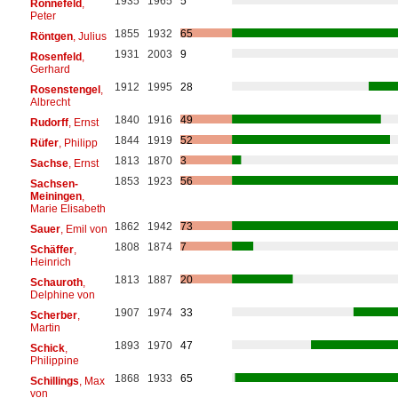
1935
1965
5
Ronnefeld
,
Peter
1855
1932
65
Röntgen
, Julius
1931
2003
9
Rosenfeld
,
Gerhard
1912
1995
28
Rosenstengel
,
Albrecht
1840
1916
49
Rudorff
, Ernst
1844
1919
52
Rüfer
, Philipp
1813
1870
3
Sachse
, Ernst
1853
1923
56
Sachsen-
Meiningen
,
Marie Elisabeth
1862
1942
73
Sauer
, Emil von
1808
1874
7
Schäffer
,
Heinrich
1813
1887
20
Schauroth
,
Delphine von
1907
1974
33
Scherber
,
Martin
1893
1970
47
Schick
,
Philippine
1868
1933
65
Schillings
, Max
von