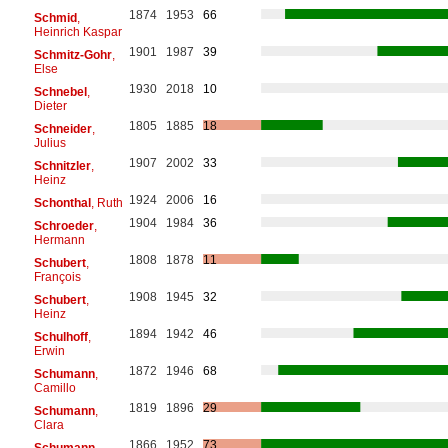
1874
1953
66
Schmid
,
Heinrich Kaspar
1901
1987
39
Schmitz-Gohr
,
Else
1930
2018
10
Schnebel
,
Dieter
1805
1885
18
Schneider
,
Julius
1907
2002
33
Schnitzler
,
Heinz
1924
2006
16
Schonthal
, Ruth
1904
1984
36
Schroeder
,
Hermann
1808
1878
11
Schubert
,
François
1908
1945
32
Schubert
,
Heinz
1894
1942
46
Schulhoff
,
Erwin
1872
1946
68
Schumann
,
Camillo
1819
1896
29
Schumann
,
Clara
1866
1952
73
Schumann
,