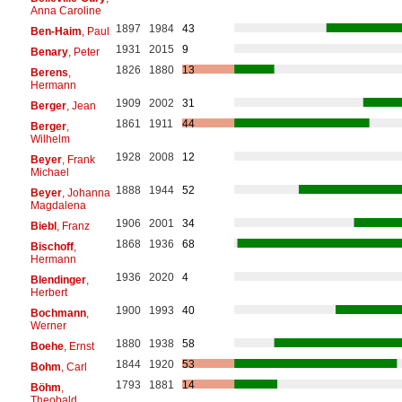
Anna Caroline
1897
1984
43
Ben-Haim
, Paul
1931
2015
9
Benary
, Peter
1826
1880
13
Berens
,
Hermann
1909
2002
31
Berger
, Jean
1861
1911
44
Berger
,
Wilhelm
1928
2008
12
Beyer
, Frank
Michael
1888
1944
52
Beyer
, Johanna
Magdalena
1906
2001
34
Biebl
, Franz
1868
1936
68
Bischoff
,
Hermann
1936
2020
4
Blendinger
,
Herbert
1900
1993
40
Bochmann
,
Werner
1880
1938
58
Boehe
, Ernst
1844
1920
53
Bohm
, Carl
1793
1881
14
Böhm
,
Theobald