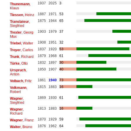
1937
2025
3
Thunemann
,
Klaus
1887
1971
53
Tiessen
, Heinz
1875
1944
65
Translateur
,
Siegfried
1903
1979
37
Trexler
, Georg
Max
1908
1951
32
Triebel
, Walter
1837
1920
53
Troyer
, Carlos
1879
1968
61
Trunk
, Richard
1832
1897
30
Türke
, Otto
1850
1907
40
Urspruch
,
Anton
1861
1940
73
Volbach
, Fritz
1815
1883
16
Volkmann
,
Robert
1869
1930
61
Wagner
,
Siegfried
1813
1883
16
Wagner
,
Richard
1870
1929
59
Wagner
, Franz
1876
1962
64
Walter
, Bruno