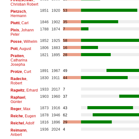
Christian Robert
1851
1920
53
Pietzsch
,
Hermann
1846
1902
35
Piutti
, Carl
1788
1874
7
Pixis
, Johann
Peter
1852
1925
58
Posse
, Wilhelm
1806
1883
16
Pott
, August
1821
1895
28
Pratten
,
Catharina
Josepha
1891
1967
49
Protze
, Curt
1830
1911
44
Radecke
,
Robert
1933
2017
7
Ragwitz
, Erhard
1903
1960
37
Raphael
,
Günter
1873
1916
43
Reger
, Max
1878
1946
62
Reiche
, Eugen
1816
1896
29
Reichel
, Adolf
1936
2024
4
Reimann
,
Aribert