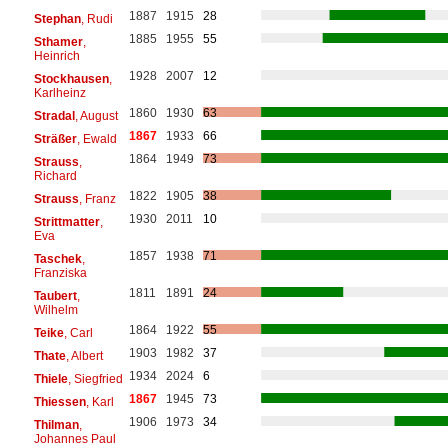
1887
1915
28
Stephan
, Rudi
1885
1955
55
Sthamer
,
Heinrich
1928
2007
12
Stockhausen
,
Karlheinz
1860
1930
63
Stradal
, August
1867
1933
66
Sträßer
, Ewald
1864
1949
73
Strauss
,
Richard
1822
1905
38
Strauss
, Franz
1930
2011
10
Strittmatter
,
Eva
1857
1938
71
Taschek
,
Franziska
1811
1891
24
Taubert
,
Wilhelm
1864
1922
55
Teike
, Carl
1903
1982
37
Thate
, Albert
1934
2024
6
Thiele
, Siegfried
1867
1945
73
Thiessen
, Karl
1906
1973
34
Thilman
,
Johannes Paul