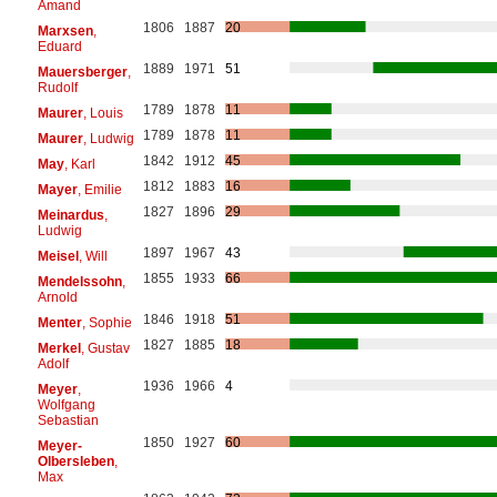
Amand
1806
1887
20
Marxsen
,
Eduard
1889
1971
51
Mauersberger
,
Rudolf
1789
1878
11
Maurer
, Louis
1789
1878
11
Maurer
, Ludwig
1842
1912
45
May
, Karl
1812
1883
16
Mayer
, Emilie
1827
1896
29
Meinardus
,
Ludwig
1897
1967
43
Meisel
, Will
1855
1933
66
Mendelssohn
,
Arnold
1846
1918
51
Menter
, Sophie
1827
1885
18
Merkel
, Gustav
Adolf
1936
1966
4
Meyer
,
Wolfgang
Sebastian
1850
1927
60
Meyer-
Olbersleben
,
Max