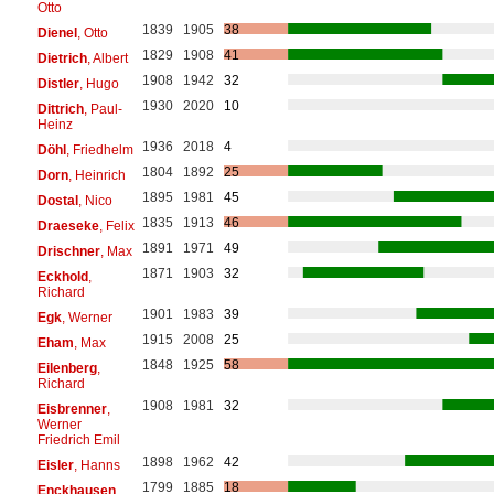
Otto
1839
1905
38
Dienel
, Otto
1829
1908
41
Dietrich
, Albert
1908
1942
32
Distler
, Hugo
1930
2020
10
Dittrich
, Paul-
Heinz
1936
2018
4
Döhl
, Friedhelm
1804
1892
25
Dorn
, Heinrich
1895
1981
45
Dostal
, Nico
1835
1913
46
Draeseke
, Felix
1891
1971
49
Drischner
, Max
1871
1903
32
Eckhold
,
Richard
1901
1983
39
Egk
, Werner
1915
2008
25
Eham
, Max
1848
1925
58
Eilenberg
,
Richard
1908
1981
32
Eisbrenner
,
Werner
Friedrich Emil
1898
1962
42
Eisler
, Hanns
1799
1885
18
Enckhausen
,