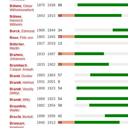
1870
1938
68
Böhme
, Oskar
Wilhelmowitsch
1843
1915
48
Böhme
,
Heinrich
Wilhelm
1906
1944
34
Borck
, Edmund
1865
1945
73
Bose
, Fritz von
1927
2019
13
Böttcher
,
Martin
1833
1897
30
Brahms
,
Johannes
1833
1902
35
Brambach
,
Caspar Joseph
1883
1963
57
Brand
, Gustav
1931
2001
9
Brandt
, Helmut
1869
1923
54
Brandt
, Vassily
(Willy)
1869
1923
54
Brandt
, Willy
1882
1954
58
Braunfels
,
Walter
1898
1956
42
Brecht
, Bertolt
1840
1913
46
Bronsart
,
Ingeborg