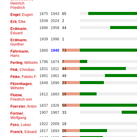
Heinrich
Friedrich
1875
1943
65
Engel
, Eugen
1938
2024
2
Erb
, Elke
1896
1958
44
Erdmann
,
Eduard
1939
1996
1
Erdmann
,
Gunther
1860
1940
73
Fährmann
,
Hans
1796
1874
7
Ferling
, Wilhelm
1831
1911
44
Fink
, Christian
1891
1961
49
Finke
, Fidelio F.
1848
1890
23
Fitzenhagen
,
Wilhelm
1812
1883
16
Flotow
,
Friedrich von
1837
1926
59
Foerster
, Anton
1907
1987
33
Fortner
,
Wolfgang
1922
2009
18
Foss
, Lukas
1817
1893
26
Franck
, Eduard