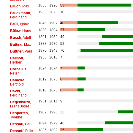
1838
1920
53
Bruch
, Max
1930
2023
10
Bruckmann
,
Ferdinand
1846
1907
40
Brüll
, Ignaz
1830
1894
27
Bülow
, Hans
1891
1952
49
Busch
, Adolf
1888
1976
52
Butting
, Max
1870
1943
70
Büttner
, Paul
1933
2016
7
Callhoff
,
Herbert
1824
1874
7
Cornelius
,
Peter
1812
1875
8
Damcke
,
Berthold
1810
1873
6
David
,
Ferdinand
1931
2011
9
Degenhardt
,
Franz Josef
1907
1993
33
Desportes
,
Yvonne
1894
1979
46
Dessau
, Paul
1835
1892
25
Dessoff
, Felix