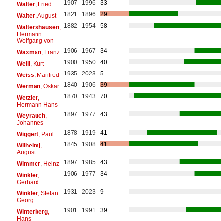
1907
1996
33
Walter
, Fried
1821
1896
29
Walter
, August
1882
1954
58
Waltershausen
,
Hermann
Wolfgang von
1906
1967
34
Waxman
, Franz
1900
1950
40
Weill
, Kurt
1935
2023
5
Weiss
, Manfred
1840
1906
39
Werman
, Oskar
1870
1943
70
Wetzler
,
Hermann Hans
1897
1977
43
Weyrauch
,
Johannes
1878
1919
41
Wiggert
, Paul
1845
1908
41
Wilhelmj
,
August
1897
1985
43
Wimmer
, Heinz
1906
1977
34
Winkler
,
Gerhard
1931
2023
9
Winkler
, Stefan
Georg
1901
1991
39
Winterberg
,
Hans