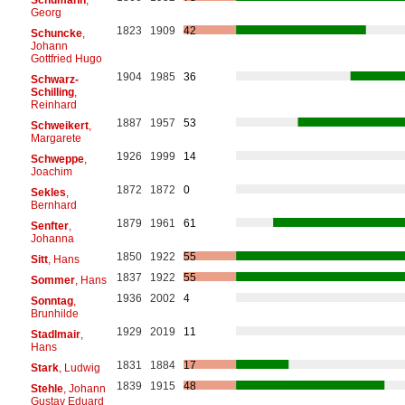
Georg
1823
1909
42
Schuncke
,
Johann
Gottfried Hugo
1904
1985
36
Schwarz-
Schilling
,
Reinhard
1887
1957
53
Schweikert
,
Margarete
1926
1999
14
Schweppe
,
Joachim
1872
1872
0
Sekles
,
Bernhard
1879
1961
61
Senfter
,
Johanna
1850
1922
55
Sitt
, Hans
1837
1922
55
Sommer
, Hans
1936
2002
4
Sonntag
,
Brunhilde
1929
2019
11
Stadlmair
,
Hans
1831
1884
17
Stark
, Ludwig
1839
1915
48
Stehle
, Johann
Gustav Eduard