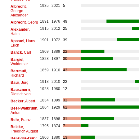
1935
2021
5
Albrecht
,
George
Alexander
1891
1976
49
Albrecht
, Georg
1915
2012
25
Alexander
,
Haim
1901
1972
39
Apostel
, Hans
Erich
1809
1889
22
Banck
, Carl
1828
1897
30
Bargiel
,
Woldemar
1859
1910
43
Bartmuß
,
Richard
1918
2010
22
Baur
, Jürg
1928
1980
12
Bausznern
,
Dietrich von
1834
1899
32
Becker
, Albert
1864
1929
62
Beer-Walbrunn
,
Anton
1837
1898
31
Behr
, Franz
1795
1874
7
Belcke
,
Friedrich August
1806
1880
13
Belleville-Oury
,