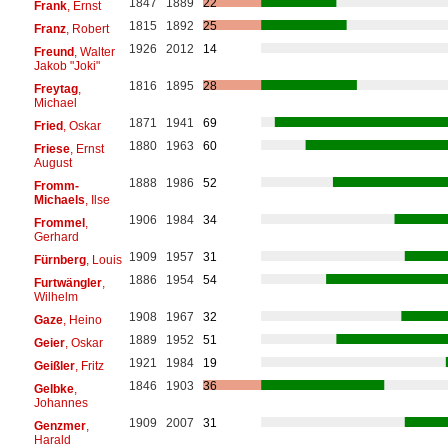
1847
1889
22
Frank
, Ernst
1815
1892
25
Franz
, Robert
1926
2012
14
Freund
, Walter
Jakob "Joki"
1816
1895
28
Freytag
,
Michael
1871
1941
69
Fried
, Oskar
1880
1963
60
Friese
, Ernst
August
1888
1986
52
Fromm-
Michaels
, Ilse
1906
1984
34
Frommel
,
Gerhard
1909
1957
31
Fürnberg
, Louis
1886
1954
54
Furtwängler
,
Wilhelm
1908
1967
32
Gaze
, Heino
1889
1952
51
Geier
, Oskar
1921
1984
19
Geißler
, Fritz
1846
1903
36
Gelbke
,
Johannes
1909
2007
31
Genzmer
,
Harald