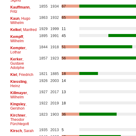
Sigfrid
1855
1934
67
Kauffmann
,
Fritz
1863
1932
65
Kaun
, Hugo
Wilhelm
1929
1999
11
Kelkel
, Manfred
1895
1991
45
Kempff
,
Wilhelm
1844
1918
51
Kempter
,
Lothar
1857
1923
56
Kerker
,
Gustave
Adolphe
1821
1885
18
Kiel
, Friedrich
1926
2003
14
Kiessling
,
Heinz
1927
2017
13
Killmayer
,
Wilhelm
1922
2019
18
Kingsley
,
Gershon
1823
1903
36
Kirchner
,
Theodor
Fürchtegott
1935
2013
5
Kirsch
, Sarah