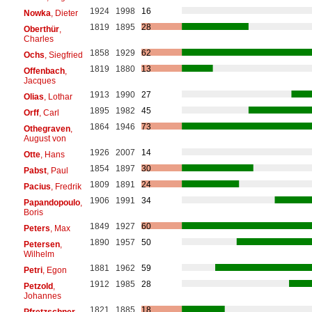
1924
1998
16
Nowka
, Dieter
1819
1895
28
Oberthür
,
Charles
1858
1929
62
Ochs
, Siegfried
1819
1880
13
Offenbach
,
Jacques
1913
1990
27
Olias
, Lothar
1895
1982
45
Orff
, Carl
1864
1946
73
Othegraven
,
August von
1926
2007
14
Otte
, Hans
1854
1897
30
Pabst
, Paul
1809
1891
24
Pacius
, Fredrik
1906
1991
34
Papandopoulo
,
Boris
1849
1927
60
Peters
, Max
1890
1957
50
Petersen
,
Wilhelm
1881
1962
59
Petri
, Egon
1912
1985
28
Petzold
,
Johannes
1821
1885
18
Pfretzschner
,