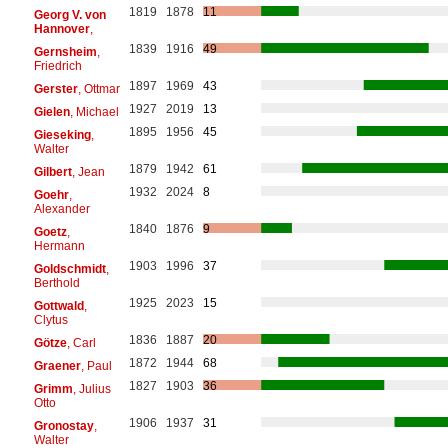
1819
1878
11
Georg V. von
Hannover
,
1839
1916
49
Gernsheim
,
Friedrich
1897
1969
43
Gerster
, Ottmar
1927
2019
13
Gielen
, Michael
1895
1956
45
Gieseking
,
Walter
1879
1942
61
Gilbert
, Jean
1932
2024
8
Goehr
,
Alexander
1840
1876
9
Goetz
,
Hermann
1903
1996
37
Goldschmidt
,
Berthold
1925
2023
15
Gottwald
,
Clytus
1836
1887
20
Götze
, Carl
1872
1944
68
Graener
, Paul
1827
1903
36
Grimm
, Julius
Otto
1906
1937
31
Gronostay
,
Walter