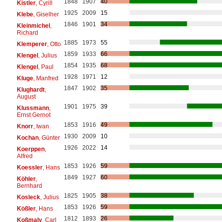
1848
1907
40
Kistler
, Cyrill
1925
2009
15
Klebe
, Giselher
1846
1901
34
Kleinmichel
,
Richard
1885
1973
55
Klemperer
, Otto
1859
1933
66
Klengel
, Julius
1854
1935
68
Klengel
, Paul
1928
1971
12
Kluge
, Manfred
1847
1902
35
Klughardt
,
August
1901
1975
39
Klussmann
,
Ernst Gernot
1853
1916
49
Knorr
, Iwan
1930
2009
10
Kochan
, Günter
1926
2022
14
Koerppen
,
Alfred
1853
1926
59
Koessler
, Hans
1849
1927
60
Köhler
,
Bernhard
1825
1905
38
Kosleck
, Julius
1853
1926
59
Kößler
, Hans
1812
1893
26
Koßmaly
, Carl