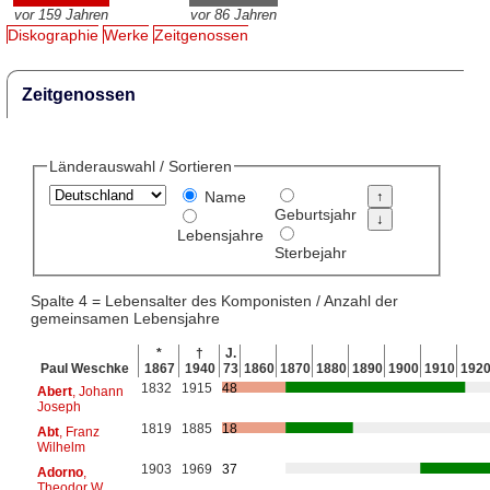
vor 159 Jahren
vor 86 Jahren
Diskographie
Werke
Zeitgenossen
Zeitgenossen
Länderauswahl / Sortieren
Name
Geburtsjahr
Lebensjahre
Sterbejahr
Spalte 4 = Lebensalter des Komponisten / Anzahl der
gemeinsamen Lebensjahre
*
†
J.
Paul Weschke
1867
1940
73
1860
1870
1880
1890
1900
1910
192
1832
1915
48
Abert
, Johann
Joseph
1819
1885
18
Abt
, Franz
Wilhelm
1903
1969
37
Adorno
,
Theodor W.