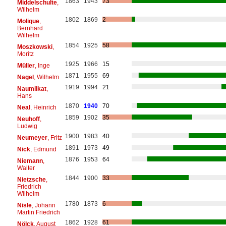
1863
1943
73
Middelschulte
,
Wilhelm
1802
1869
2
Molique
,
Bernhard
Wilhelm
1854
1925
58
Moszkowski
,
Moritz
1925
1966
15
Müller
, Inge
1871
1955
69
Nagel
, Wilhelm
1919
1994
21
Naumilkat
,
Hans
1870
1940
70
Neal
, Heinrich
1859
1902
35
Neuhoff
,
Ludwig
1900
1983
40
Neumeyer
, Fritz
1891
1973
49
Nick
, Edmund
1876
1953
64
Niemann
,
Walter
1844
1900
33
Nietzsche
,
Friedrich
Wilhelm
1780
1873
6
Nisle
, Johann
Martin Friedrich
1862
1928
61
Nölck
, August