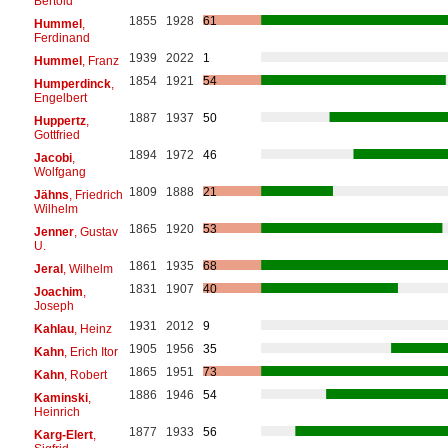
Bertold
1855
1928
61
Hummel
,
Ferdinand
1939
2022
1
Hummel
, Franz
1854
1921
54
Humperdinck
,
Engelbert
1887
1937
50
Huppertz
,
Gottfried
1894
1972
46
Jacobi
,
Wolfgang
1809
1888
21
Jähns
, Friedrich
Wilhelm
1865
1920
53
Jenner
, Gustav
U.
1861
1935
68
Jeral
, Wilhelm
1831
1907
40
Joachim
,
Joseph
1931
2012
9
Kahlau
, Heinz
1905
1956
35
Kahn
, Erich Itor
1865
1951
73
Kahn
, Robert
1886
1946
54
Kaminski
,
Heinrich
1877
1933
56
Karg-Elert
,