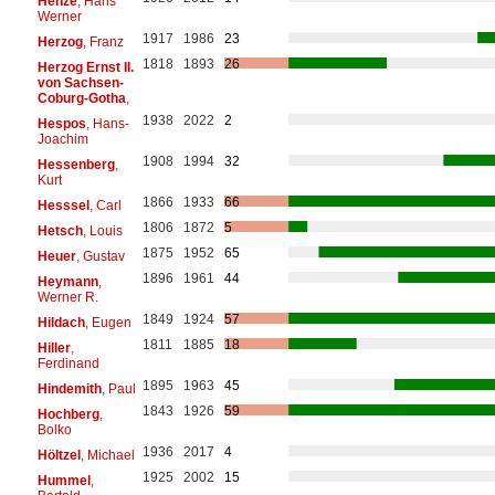
Henze
, Hans
Werner
1917
1986
23
Herzog
, Franz
1818
1893
26
Herzog Ernst II.
von Sachsen-
Coburg-Gotha
,
1938
2022
2
Hespos
, Hans-
Joachim
1908
1994
32
Hessenberg
,
Kurt
1866
1933
66
Hesssel
, Carl
1806
1872
5
Hetsch
, Louis
1875
1952
65
Heuer
, Gustav
1896
1961
44
Heymann
,
Werner R.
1849
1924
57
Hildach
, Eugen
1811
1885
18
Hiller
,
Ferdinand
1895
1963
45
Hindemith
, Paul
1843
1926
59
Hochberg
,
Bolko
1936
2017
4
Höltzel
, Michael
1925
2002
15
Hummel
,