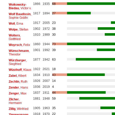
1866
1935
68
Woikowsky-
Biedau
, Victor v.
1817
1894
27
Wolf Baudissin
,
Sophie Gräfin
1917
2005
23
Woll
, Erna
1902
1972
38
Wolpe
, Stefan
1910
1989
30
Wolters
,
Gottfried
1860
1944
73
Woyrsch
, Felix
1901
1992
39
Wünschmann
,
Theodor
1877
1942
63
Würzburger
,
Siegfried
1922
2021
18
Wüsthoff
, Klaus
1834
1910
43
Zabel
, Albert
1926
2007
14
Zechlin
, Ruth
1936
2019
4
Zender
, Hans
1837
1911
44
Zenger
, Max
1881
1948
59
Zilcher
,
Hermann
1905
1963
35
Zillig
, Winfried
1918
1970
22
Zimmermann
,