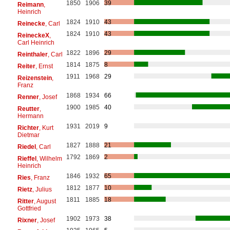
1850
1906
39
Reimann
,
Heinrich
1824
1910
43
Reinecke
, Carl
1824
1910
43
ReineckeX
,
Carl Heinrich
1822
1896
29
Reinthaler
, Carl
1814
1875
8
Reiter
, Ernst
1911
1968
29
Reizenstein
,
Franz
1868
1934
66
Renner
, Josef
1900
1985
40
Reutter
,
Hermann
1931
2019
9
Richter
, Kurt
Dietmar
1827
1888
21
Riedel
, Carl
1792
1869
2
Rieffel
, Wilhelm
Heinrich
1846
1932
65
Ries
, Franz
1812
1877
10
Rietz
, Julius
1811
1885
18
Ritter
, August
Gottfried
1902
1973
38
Rixner
, Josef