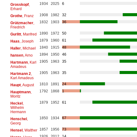
1934
2025
6
Grosskopf
,
Erhard
1908
1982
32
Grothe
, Franz
1832
1903
36
Grützmacher
,
Friedrich
1890
1972
50
Gurlitt
, Manfred
1879
1960
61
Haas
, Joseph
1840
1915
48
Haller
, Michael
1894
1950
46
hansen
, Arno
1905
1963
35
Hartmann
, Karl
Amadeus
1905
1963
35
Hartmann 2
,
Karl Amadeus
1810
1891
24
Haupt
, August
1792
1868
1
Hauptmann
,
Moritz
1879
1952
61
Heckel
,
Wilhelm
Hermann
1850
1934
67
Henschel
,
Georg
1857
1956
73
Hensel
, Walther
1926
2012
14