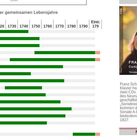
 der gemeinsamen Lebensjahre
Eintr.
720
1730
1740
1750
1760
1770
1780
1790
179
Franz Sch
Klavier h
zwei CDs 
des Neunz
geschäftst
„Sonatine
kommen di
Sonate A-
bedeutend
1827.