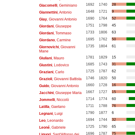
1692
1740
28
Giacomelli
, Geminiano
1648
1721
9
Giannettini
, Antonio
1690
1764
52
Giay
, Giovanni Antonio
1751
1798
45
Giordani
, Giuseppe
1733
1806
63
Giordani
, Tommaso
1695
1762
50
Giordano
, Carmine
1735
1804
61
Giornovichi
, Giovanni
Mane
1781
1829
15
Giuliani
, Mauro
1685
1743
31
Giustini
, Lodovico
1725
1787
62
Graziani
, Carlo
1746
1820
50
Grazioli
, Giovanni Battista
1660
1728
16
Guido
, Giovanni Antonio
1667
1727
15
Jacchini
, Giuseppe Maria
1714
1774
60
Jommelli
, Niccolò
1711
1788
76
Latilla
, Gaetano
1790
1877
6
Legnani
, Luigi
1694
1744
32
Leo
, Leonardo
1725
1790
65
Leoné
, Gabriele
1696
1787
75
Liguori
, Sant'Alfonso dei