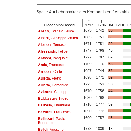
Spalte 4 = Lebensalter des Komponisten / Anzahl
*
†
J.
Gioacchino Cocchi
1712
1796
84
1710
1
1675
1742
30
Abaco
, Evaristo Felice
1685
1751
39
Alberti
, Giuseppe Matteo
1671
1751
39
Albinoni
, Tomaso
1747
1798
49
Alessandri
, Felice
1727
1797
69
Anfossi
, Pasquale
1709
1770
58
Araia
, Francesco
1697
1744
32
Arrigoni
, Carlo
1698
1771
59
Auletta
, Pietro
1723
1753
30
Auletta
, Domenico
1670
1756
44
Avitrano
, Giuseppe
1680
1768
56
Baldassare
, Pietro
1718
1777
59
Barbella
, Emanuele
1690
1772
60
Barsanti
, Francesco
1690
1757
45
Bellinzani
, Paolo
Benedetto
1778
1839
18
Belloli
, Agostino