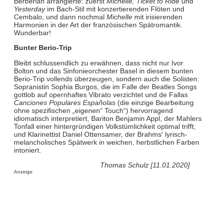
Berberian arrangierte: zuerst
Michelle, Ticket to Ride
und
Yesterday
im Bach-Stil mit konzertierenden Flöten und
Cembalo, und dann nochmal
Michelle
mit irisierenden
Harmonien in der Art der französischen Spätromantik.
Wunderbar!
Bunter Berio-Trip
Bleibt schlussendlich zu erwähnen, dass nicht nur Ivor
Bolton und das Sinfonieorchester Basel in diesem bunten
Berio-Trip vollends überzeugen, sondern auch die Solisten:
Sopranistin Sophia Burgos, die im Falle der Beatles Songs
gottlob auf opernhaftes Vibrato verzichtet und de Fallas
Canciones Populares Españolas
(die einzige Bearbeitung
ohne spezifischen „eigenen“ Touch“) hervorragend
idiomatisch interpretiert, Bariton Benjamin Appl, der Mahlers
Tonfall einer hintergründigen Volkstümlichkeit optimal trifft,
und Klarinettist Daniel Ottensamer, der Brahms′ lyrisch-
melancholisches Spätwerk in weichen, herbstlichen Farben
intoniert.
Thomas Schulz [11.01.2020]
Anzeige