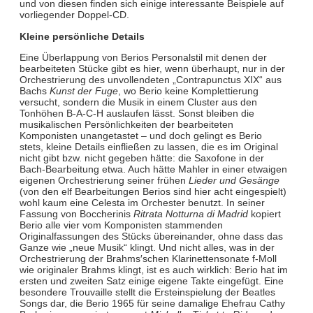
und von diesen finden sich einige interessante Beispiele auf
vorliegender Doppel-CD.
Kleine persönliche Details
Eine Überlappung von Berios Personalstil mit denen der
bearbeiteten Stücke gibt es hier, wenn überhaupt, nur in der
Orchestrierung des unvollendeten „Contrapunctus XIX“ aus
Bachs
Kunst der Fuge
, wo Berio keine Komplettierung
versucht, sondern die Musik in einem Cluster aus den
Tonhöhen B-A-C-H auslaufen lässt. Sonst bleiben die
musikalischen Persönlichkeiten der bearbeiteten
Komponisten unangetastet – und doch gelingt es Berio
stets, kleine Details einfließen zu lassen, die es im Original
nicht gibt bzw. nicht gegeben hätte: die Saxofone in der
Bach-Bearbeitung etwa. Auch hätte Mahler in einer etwaigen
eigenen Orchestrierung seiner frühen
Lieder und Gesänge
(von den elf Bearbeitungen Berios sind hier acht eingespielt)
wohl kaum eine Celesta im Orchester benutzt. In seiner
Fassung von Boccherinis
Ritrata Notturna di Madrid
kopiert
Berio alle vier vom Komponisten stammenden
Originalfassungen des Stücks übereinander, ohne dass das
Ganze wie „neue Musik“ klingt. Und nicht alles, was in der
Orchestrierung der Brahms′schen Klarinettensonate f-Moll
wie originaler Brahms klingt, ist es auch wirklich: Berio hat im
ersten und zweiten Satz einige eigene Takte eingefügt. Eine
besondere Trouvaille stellt die Ersteinspielung der Beatles
Songs dar, die Berio 1965 für seine damalige Ehefrau Cathy