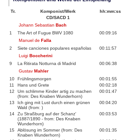
Tr.
Komponist/Werk
hh:mm:ss
CD/SACD 1
Johann Sebastian
Bach
1
The Art of Fugue BWV 1080
00:09:16
Manuel de
Falla
2
Siete canciones populares españolas
00:11:57
Luigi
Boccherini
9
La Ritirata Notturna di Madrid
00:06:38
Gustav
Mahler
10
Frühlingsmorgen
00:01:55
11
Hans und Grete
00:02:18
12
Um schlimme Kinder artig zu machen
00:01:47
(from: Des Knaben Wunderhorn)
13
Ich ging mit Lust durch einen grünen
00:04:20
Wald (from: )
14
Zu Straßburg auf der Schanz'
00:03:53
(1887/1890 - from: Des Knaben
Wunderhorn)
15
Ablösung im Sommer (from: Des
00:01:35
Knaben Wunderhorn)