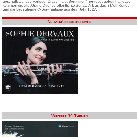
geschäftstüchtige Verleger Diabelli als „Sonatinen“ herausgegeben hat, dazu
kommen die als „Grand Duo“ veröffentlichte Sonate A-Dur, das h-Moll-Rondo
und die bedeutende C-Dur-Fantasie aus dem Jahr 1827.
Neuveröffentlichungen
Weitere 39 Themen