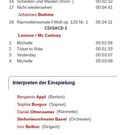
16
Scheiden und Meiden (from: )
00:02:32
17
Nicht wiedersehen
00:04:41
Johannes
Brahms
18
Klarinettensonate f-Moll op. 120 Nr. 1
00:24:11
CD/SACD 2
Lennon / Mc Cartney
1
Michelle
00:02:06
2
Ticket to Ride
00:01:33
3
Yesterday
00:03:07
4
Michelle
00:03:08
Interpreten der Einspielung
Benjamin
Appl
(Bariton)
Sophia
Burgos
(Sopran)
Daniel
Ottensamer
(Klarinette)
Sinfonieorchester Basel
(Orchester)
Ivor
Bolton
(Dirigent)