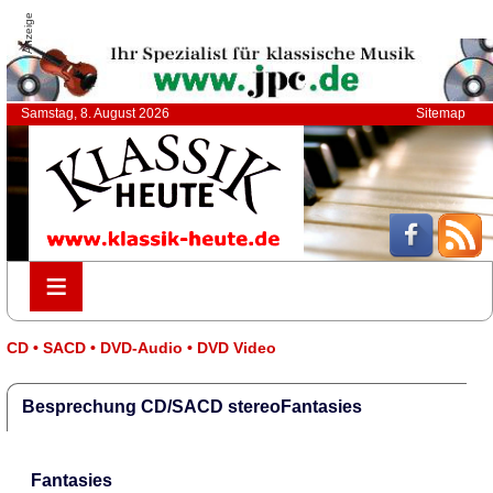
Anzeige
Samstag, 8. August 2026
Sitemap
≡
≡
CD • SACD • DVD-Audio • DVD Video
Besprechung CD/SACD stereoFantasies
Fantasies