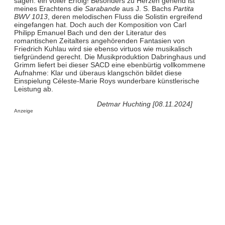
sagen: ein voller Erfolg! Besonders zu Herzen gehend ist
meines Erachtens die
Sarabande
aus J. S. Bachs
Partita
BWV 1013
, deren melodischen Fluss die Solistin ergreifend
eingefangen hat. Doch auch der Komposition von Carl
Philipp Emanuel Bach und den der Literatur des
romantischen Zeitalters angehörenden Fantasien von
Friedrich Kuhlau wird sie ebenso virtuos wie musikalisch
tiefgründend gerecht. Die Musikproduktion Dabringhaus und
Grimm liefert bei dieser SACD eine ebenbürtig vollkommene
Aufnahme: Klar und überaus klangschön bildet diese
Einspielung Céleste-Marie Roys wunderbare künstlerische
Leistung ab.
Detmar Huchting [08.11.2024]
Anzeige