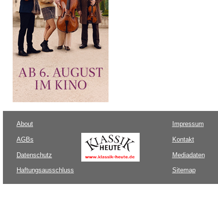
About
Impressum
AGBs
Kontakt
Datenschutz
Mediadaten
Haftungsausschluss
Sitemap