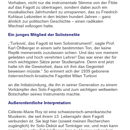
Vorhaben, nicht nur die instrumentale Stimme von der Flöte
auf das Fagott zu übertragen, sondern dabei auch ein
musikalisches Jahrhundert zu umspannen, das zu Friedrich
Kuhlaus Lebzeiten in den letzten hundert Jahren – ganz
ähnlich zur politischen Geschichte – einen radikalen
Wechsel vollzogen hatte.
Ein junges Mitglied der Solistenelite
„‘Turković, das Fagott ist kein Soloinstrument!’, sagte Prof.
Karl Öhlberger in einem sehr bestimmten Ton, der keine
Replik meinerseits zuzulassen schien. Und das von meinem
geliebten und hoch verehrten Lehrer! Das war einer der für
mich wichtigsten Sätze jener Studienjahre. Denn erst jetzt
hatte ich die Gewissheit, dass ich ihm das Gegenteil
beweisen müsste.“ So erinnert sich der 1939 geborene
österreichisch-kroatische Fagottist Milan Turkovi
an die Initialzündung, die ihn in seiner Generation zu einem
Vorkämpfer des Solo-Fagotts und zum wichtigen weltweiten
Botschafter seines Instruments machte.
Außerordentliche Interpretation
Céleste-Marie Roy ist eine schweizerisch-amerikanische
Musikerin, die seit ihrem 13. Lebensjahr dem Fagott
verbunden ist. Sie legt hier (soweit meinen Recherchen
zugänglich) ihr Solo-Debüt auf Tonträger vor, und man kann