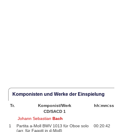
Komponisten und Werke der Einspielung
Tr.
Komponist/Werk
hh:mm:ss
CD/SACD 1
Johann Sebastian
Bach
1
Partita a-Moll BWV 1013 für Oboe solo
00:20:42
(arr. für Fagott in d-Moll)